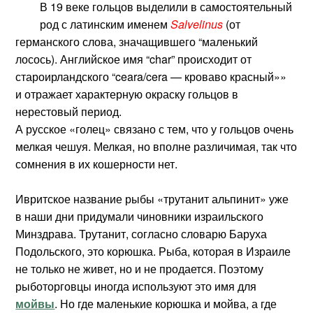
В 19 веке гольцов выделили в самостоятельный
род с латинским именем
Salvelinus
(от
германского слова, значащившего “маленький
лосось). Английское имя “char” происходит от
староирландского “ceara/cera — кроваво красный»»
и отражает характерную окраску гольцов в
нерестовый период.
А русское «голец» связано с тем, что у гольцов очень
мелкая чешуя. Мелкая, но вполне различимая, так что
сомнения в их кошерности нет.
Ивритское название рыбы «трутанит альпинит» уже
в наши дни придумали чиновники израильского
Минздрава. Трутанит, согласно словарю Баруха
Подольского, это корюшка. Рыба, которая в Израиле
не только не живет, но и не продается. Поэтому
рыботорговцы иногда используют это имя для
мойвы
. Но где маленькие корюшка и мойва, а где