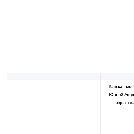
Капская мер
Южной Афри
иврите х