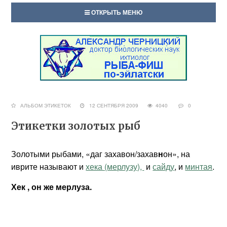
ОТКРЫТЬ МЕНЮ
АЛЬБОМ ЭТИКЕТОК
12 СЕНТЯБРЯ 2009
4040
0
Этикетки золотых рыб
Золотыми рыбами, «даг захавон/захав
н
он», на
иврите называют и
хека (мерлузу),
и
сайду
, и
минтая
.
Хек , он же мерлуза.