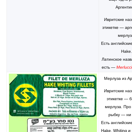
Аргенти
Ивритские наз
этикетке — арг
мерлуз
Есть английски
Hake.
Латинское назв
есть —
Merlucci
Мерлуза из Ар
Ивритские наз
этикетке — б
мерлуза. Про
рыбку — ни 
Есть английски
Hake, Whiting и