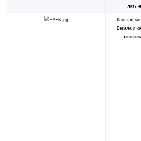
латын
Капская ме
Бакала и ха
синони