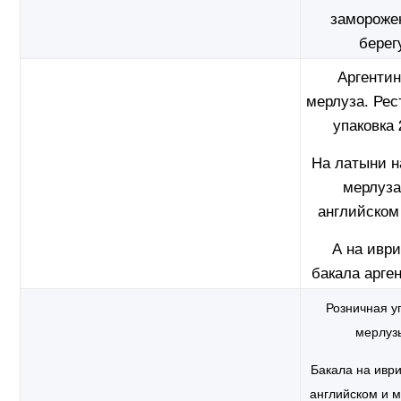
замороже
берег
Аргентин
мерлуза. Рес
упаковка 
На латыни н
мерлуза
английском
А на ивр
бакала арге
Розничная у
мерлуз
Бакала на иври
английском и м