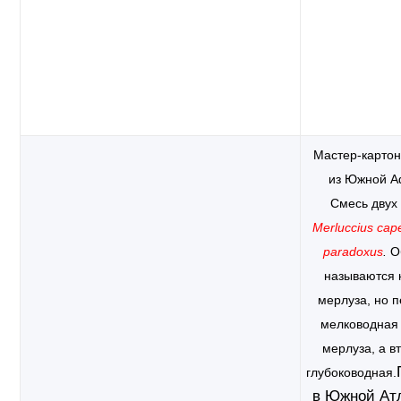
Мастер-карто
из Южной А
Смесь двух 
Merluccius cap
paradoxus
.
О
называются 
мерлуза, но 
мелководная
мерлуза, а в
глубоководная.
в Южной Атл