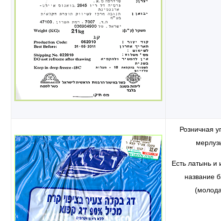
Розничная у
мерлуз
Есть латынь и 
название б
(молод