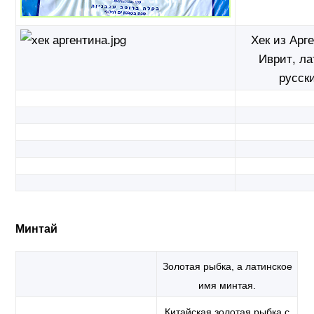
Хек из Арг
Иврит, ла
русск
Минтай
Золотая рыбка, а латинское
имя минтая.
Китайская золотая рыбка с