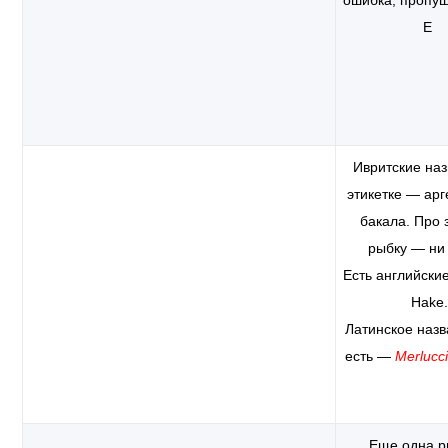
ошибка, пропу
Е
Ивритские наз
этикетке — арг
бакала. Про 
рыбку — ни 
Есть английски
Hake.
Латинское назв
есть —
Merlucci
Еще одна р