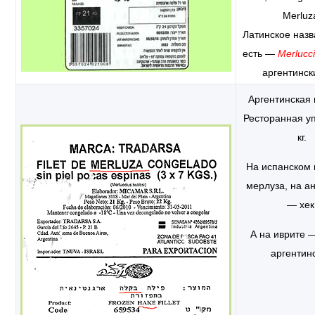
Merluz
Латинское назв
есть —
Merlucc
аргентинск
Аргентинская 
Ресторанная уп
кг.
На испанском
мерлуза, на а
— хек
А на иврите 
аргентин