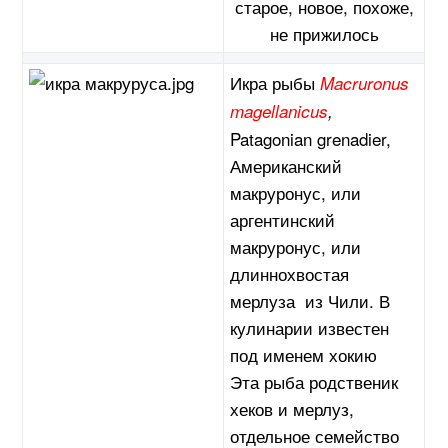
старое, новое, похоже,
не прижилось
Икра рыбы
Macruronus
magellanicus
,
Patagonian grenadier,
Американский
макруронус, или
аргентинский
макруронус, или
длиннохвостая
мерлуза из Чили. В
кулинарии известен
под именем хокию
Эта рыба родственик
хеков и мерлуз,
отдельное семейство