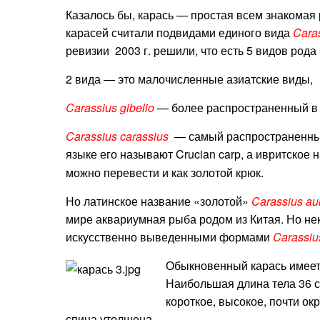
Казалось бы, карась — простая всем знакомая
карасей считали подвидами единого вида
Caras
ревизии 2003 г. решили, что есть 5 видов рода
2 вида — это малочисленные азиатские виды,
Carassius gibelio
—
более распространенный в 
Carassius carassius
— самый распространенный 
языке его называют Crucian carp, а ивритское
можно перевести и как золотой крюк.
Но латинское название «золотой»
Carassius au
мире аквариумная рыба родом из Китая. Но не
искусственно выведенными формами
Carassius
Обыкновенный карась имеет з
Наибольшая длина тела 36 см
короткое, высокое, почти ок
спина утолщена.