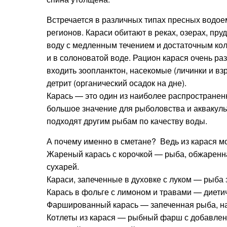
Встречается в различных типах пресных водоем
регионов. Караси обитают в реках, озерах, пр
воду с медленным течением и достаточным кол
и в солоноватой воде. Рацион карася очень раз
входить зоопланктон, насекомые (личинки и вз
детрит (органический осадок на дне).
Карась — это один из наиболее распространен
большое значение для рыболовства и аквакуль
подходят другим рыбам по качеству воды.
А почему именно в сметане? Ведь из карася м
Жареный карась с корочкой — рыба, обжаренна
сухарей.
Караси, запеченные в духовке с луком — рыба 
Карась в фольге с лимоном и травами — диети
Фаршированный карась — запеченная рыба, на
Котлеты из карася — рыбный фарш с добавлени