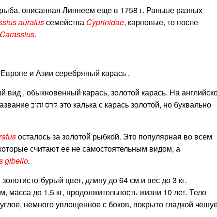
 рыба, описанная Линнеем еще в 1758 г. Раньше разных
sius auratus
семейства
Cyprinidae
, карповые, то после
Carassius
.
Европе и Азии серебряный карась ,
вид , обыкновенный карась, золотой карась. На английск
 название
это калька с карась золотой, но буквально
קרס זהוב
ratus
осталось за золотой рыбкой. Это популярная во всем
которые считают ее не самостоятельным видом, а
 gibelio
.
олотисто-бурый цвет, длину до 64 см и вес до 3 кг.
, масса до 1,5 кг, продолжительность жизни 10 лет. Тело
руглое, немного уплощенное с боков, покрыто гладкой чешуе