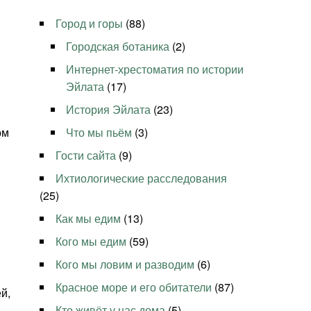
Город и горы
(88)
Городская ботаника
(2)
Интернет-хрестоматия по истории
Эйлата
(17)
История Эйлата
(23)
ом
Что мы пьём
(3)
Гости сайта
(9)
Ихтиологические расследования
(25)
Как мы едим
(13)
Кого мы едим
(59)
Кого мы ловим и разводим
(6)
Красное море и его обитатели
(87)
й,
Кто живёт у нас дома
(5)