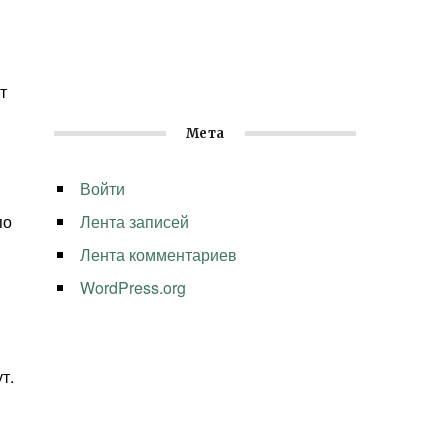
т
Мета
Войти
по
Лента записей
Лента комментариев
и
WordPress.org
т.