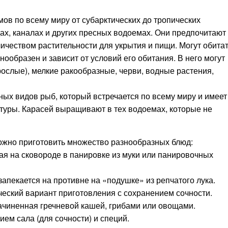
ов по всему миру от субарктических до тропических
удах, каналах и других пресных водоемах. Они предпочитают
ичеством растительности для укрытия и пищи. Могут обита
нообразен и зависит от условий его обитания. В него могут
рослые), мелкие ракообразные, черви, водные растения,
ных видов рыб, который встречается по всему миру и имеет
туры. Карасей выращивают в тех водоемах, которые не
ожно приготовить множество разнообразных блюд:
я на сковороде в панировке из муки или панировочных
запекается на противне на «подушке» из репчатого лука.
ческий вариант приготовления с сохранением сочности.
чиненная гречневой кашей, грибами или овощами.
ем сала (для сочности) и специй.