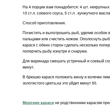
На 4 порции вам понадобится: 4 шт. некрупных к
10 ст.л. соевого соуса, 5 ст.л . кунжутного масл
Способ приготовления.
Почистить и выпотрошить рыб, уделив особое 
пальцами или счистить ножом. Ополоснуть ры
карася с обеих сторон сделать несколько попер
поперчить рыбу изнутри и снаружи.
Для маринада смешать устричный и соевый соу
минут.
В брюшко карася положить кинзу и колечки лим
золотистого цвета,на это уйдет минут 50.
Морские караси
не родственники карасям пр