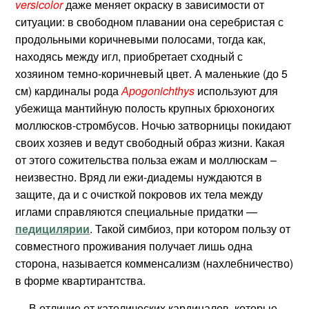
versicolor
даже меняет окраску в зависимости от
ситуации: в свободном плавании она серебристая с
продольными коричневыми полосами, тогда как,
находясь между игл, приобретает сходный с
хозяином темно-коричневый цвет. А маленькие (до 5
см) кардиналы рода
Ароgonichthys
используют для
убежища мантийную полость крупных брюхоногих
моллюсков-стромбусов. Ночью затворницы покидают
своих хозяев и ведут свободный образ жизни. Какая
от этого сожительства польза ежам и моллюскам –
неизвестно. Вряд ли ежи-диадемы нуждаются в
защите, да и с очисткой покровов их тела между
иглами справляются специальные придатки —
педицилярии
. Такой симбиоз, при котором пользу от
совместного проживания получает лишь одна
сторона, называется комменсализм (нахлебничество)
в форме квартирантства.
В отличие от католических кардиналов, которые