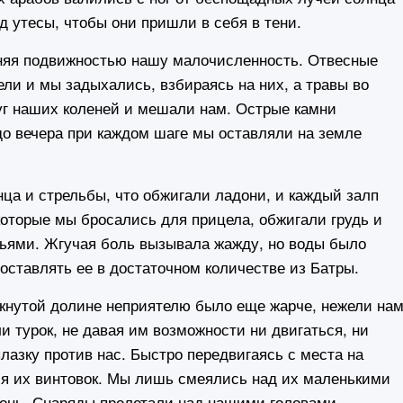
д утесы, чтобы они пришли в себя в тени.
яя подвижностью нашу малочисленность. Отвесные
лели и мы задыхались, взбираясь на них, а травы во
руг наших коленей и мешали нам. Острые камни
 до вечера при каждом шаге мы оставляли на земле
а и стрельбы, что обжигали ладони, и каждый залп
которые мы бросались для прицела, обжигали грудь и
отьями. Жгучая боль вызывала жажду, но воды было
оставлять ее в достаточном количестве из Батры.
нутой долине неприятелю было еще жарче, нежели на
и турок, не давая им возможности ни двигаться, ни
лазку против нас. Быстро передвигаясь с места на
я их винтовок. Мы лишь смеялись над их маленькими
гонь. Снаряды пролетали над нашими головами,