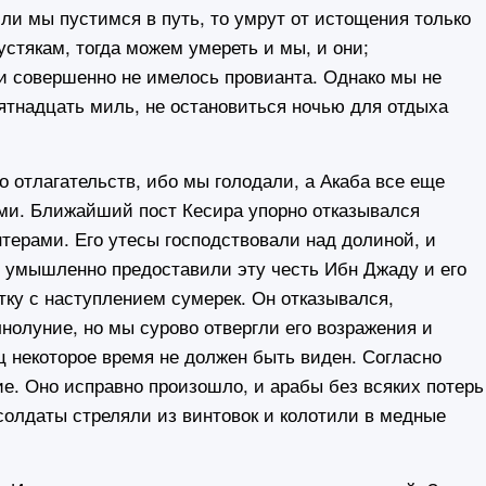
ли мы пустимся в путь, то умрут от истощения только
стякам, тогда можем умереть и мы, и они;
 и совершенно не имелось провианта. Однако мы не
ятнадцать миль, не остановиться ночью для отдыха
отлагательств, ибо мы голодали, а Акаба все еще
ями. Ближайший пост Кесира упорно отказывался
терами. Его утесы господствовали над долиной, и
ы умышленно предоставили эту честь Ибн Джаду и его
ку с наступлением сумерек. Он отказывался,
нолуние, но мы сурово отвергли его возражения и
ц некоторое время не должен быть виден. Согласно
е. Оно исправно произошло, и арабы без всяких потерь
 солдаты стреляли из винтовок и колотили в медные