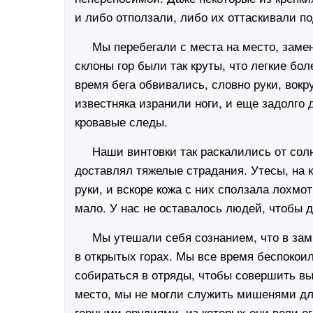
и либо отползали, либо их оттаскивали по
Мы перебегали с места на место, замен
склоны гор были так круты, что легкие бо
время бега обвивались, словно руки, вок
известняка изранили ноги, и еще задолго
кровавые следы.
Наши винтовки так раскалились от солнц
доставлял тяжелые страдания. Утесы, на 
руки, и вскоре кожа с них сползала лохм
мало. У нас не оставалось людей, чтобы д
Мы утешали себя сознанием, что в замк
в открытых горах. Мы все время беспокоил
собираться в отряды, чтобы совершить вы
место, мы не могли служить мишенями дл
горными орудиями, из которых они вели о