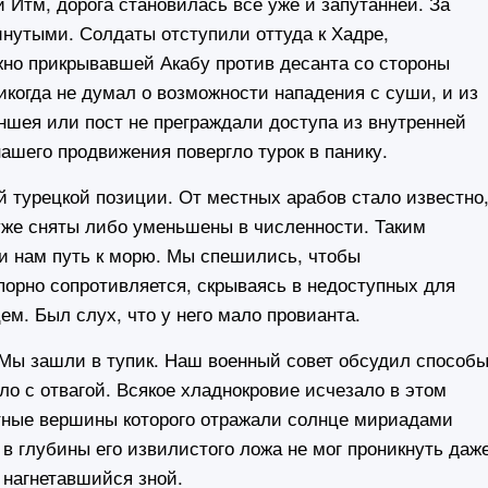
Итм, дорога становилась все уже и запутанней. За
нутыми. Солдаты отступили оттуда к Хадре,
жно прикрывавшей Акабу против десанта со стороны
икогда не думал о возможности нападения с суши, и из
аншея или пост не преграждали доступа из внутренней
ашего продвижения повергло турок в панику.
турецкой позиции. От местных арабов стало известно
уже сняты либо уменьшены в численности. Таким
и нам путь к морю. Мы спешились, чтобы
упорно сопротивляется, скрываясь в недоступных для
м. Был слух, что у него мало провианта.
Мы зашли в тупик. Наш военный совет обсудил способ
о с отвагой. Всякое хладнокровие исчезало в этом
итные вершины которого отражали солнце мириадами
в глубины его извилистого ложа не мог проникнуть даж
 нагнетавшийся зной.