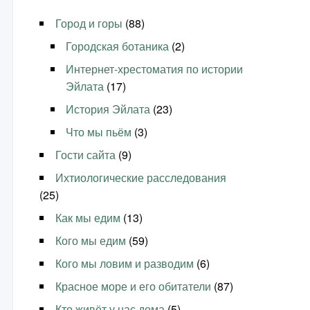
Город и горы
(88)
Городская ботаника
(2)
Интернет-хрестоматия по истории
Эйлата
(17)
История Эйлата
(23)
Что мы пьём
(3)
Гости сайта
(9)
Ихтиологические расследования
(25)
Как мы едим
(13)
Кого мы едим
(59)
Кого мы ловим и разводим
(6)
Красное море и его обитатели
(87)
Кто живёт у нас дома
(5)