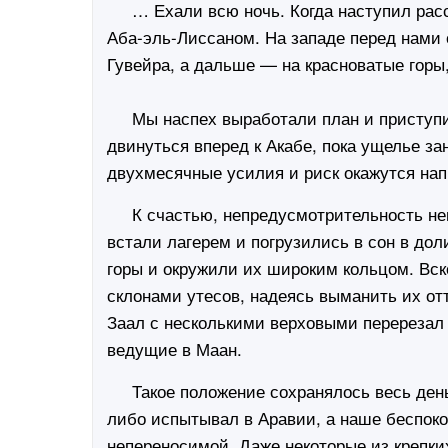
… Ехали всю ночь. Когда наступил рассв
Аба-эль-Лиссаном. На западе перед нами 
Гувейра, а дальше — на красноватые горы
Мы наспех выработали план и приступил
двинуться вперед к Акабе, пока ущелье за
двухмесячные усилия и риск окажутся на
К счастью, непредусмотрительность неп
встали лагерем и погрузились в сон в дол
горы и окружили их широким кольцом. Вск
склонами утесов, надеясь выманить их от
Заал с несколькими верховыми перерезал
ведущие в Маан.
Такое положение сохранялось весь день. 
либо испытывал в Аравии, а наше беспок
непереносимой. Даже некоторые из крепки