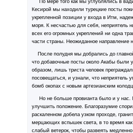
По мере того как мы углублялись в вади 
Кесирой мы находили турецкие посты поки
укрепленной позиции у входа в Итм, наде
моря. К несчастью для себя, неприятель н
всех его огромных укреплений ни одна тр
части страны. Неожиданное направление н
После полудня мы добрались до главной 
что добавочные посты около Акабы были 
образом, лишь триста человек преграждал
посовещаться, и узнали, что неприятель 
бомб окопах с новым артезианским колодце
Но не больше провианта было и у нас. 
улучшить положение. Благоразумие спорил
раскаленном добела узком проходе, гран
мерцающих вспышек света, в то время как 
слабый ветерок, чтобы развеять медленно