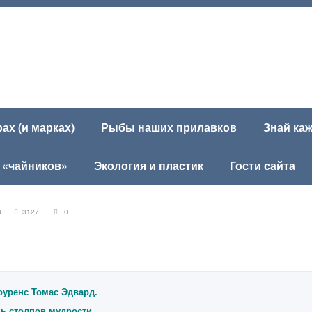
х (и марках)
Рыбы наших прилавков
Знай ка
 «чайников»
Экология и пластик
Гости сайта
008
3127
0
оуренс Томас Эдвард.
ь столпов мудрости.