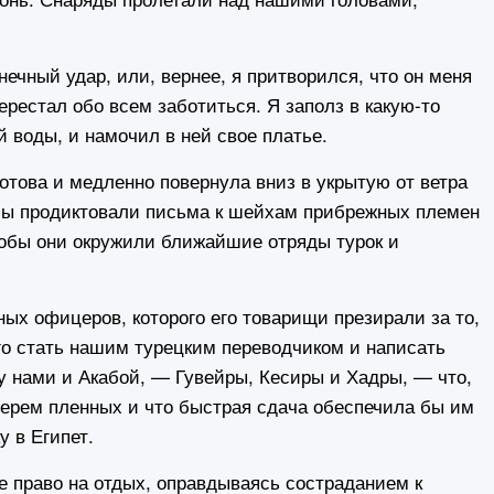
чный удар, или, вернее, я притворился, что он меня
ерестал обо всем заботиться. Я заполз в какую-то
й воды, и намочил в ней свое платье.
ова и медленно повернула вниз в укрытую от ветра
мы продиктовали письма к шейхам прибрежных племен
чтобы они окружили ближайшие отряды турок и
 офицеров, которого его товарищи презирали за то,
го стать нашим турецким переводчиком и написать
 нами и Акабой, — Гувейры, Кесиры и Хадры, — что,
берем пленных и что быстрая сдача обеспечила бы им
 в Египет.
раво на отдых, оправдываясь состраданием к