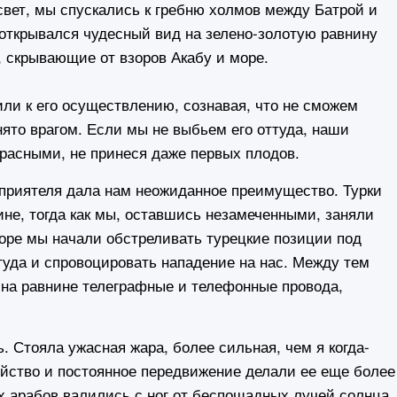
ет, мы спускались к гребню холмов между Батрой и
открывался чудесный вид на зелено-золотую равнину
, скрывающие от взоров Акабу и море.
и к его осуществлению, сознавая, что не сможем
нято врагом. Если мы не выбьем его оттуда, наши
прасными, не принеся даже первых плодов.
риятеля дала нам неожиданное преимущество. Турки
ине, тогда как мы, оставшись незамеченными, заняли
оре мы начали обстреливать турецкие позиции под
туда и спровоцировать нападение на нас. Между тем
 на равнине телеграфные и телефонные провода,
Стояла ужасная жара, более сильная, чем я когда-
ойство и постоянное передвижение делали ее еще более
х арабов валились с ног от беспощадных лучей солнца