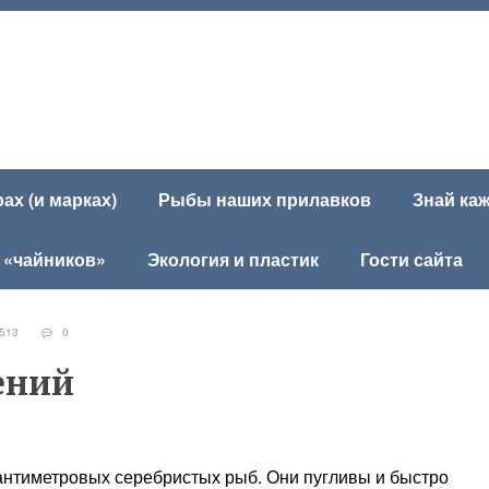
х (и марках)
Рыбы наших прилавков
Знай ка
 «чайников»
Экология и пластик
Гости сайта
513
0
ений
антиметровых серебристых рыб. Они пугливы и быстро