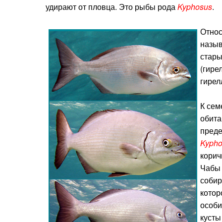
удирают от пловца. Это рыбы рода
Kyphosus
.
Относ
назыв
стары
(гире
гирел
К сем
обита
преде
Kypho
корич
Чабы 
собир
котор
особи
кусты