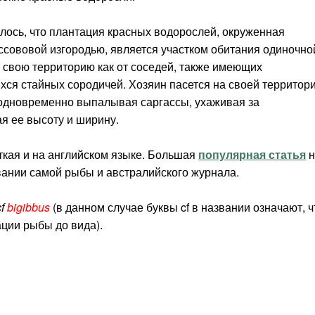
лось, что плантация красных водорослей, окруженная
ссововой изгородью, является участком обитания одиночно
 свою территорию как от соседей, также имеющих
ихся стайных сородичей. Хозяин пасется на своей территори
 одновременно выпалывая саргассы, ухаживая за
я ее высоту и ширину.
ткая и на английском языке. Большая
популярная статья
н
звании самой рыбы и австралийского журнала.
f
bigibbus
(в данном случае буквы cf в названии означают, ч
ации рыбы до вида).