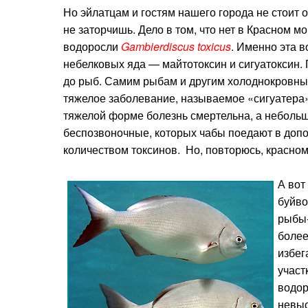
Но эйлатцам и гостям нашего города не стоит 
не заторчишь. Дело в том, что нет в Красном м
водоросли
Gambierdiscus toxicus
. Именно эта 
небелковых яда — майтотоксин и сигуатоксин.
до рыб. Самим рыбам и другим холоднокровным
тяжелое заболевание, называемое «сигуатера».
тяжелой форме болезнь смертельна, а небольш
беспозвоночные, которых чабы поедают в доп
количеством токсинов. Но, повторюсь, красном
А вот
буйво
рыбы-
более
избег
участ
водор
невыс