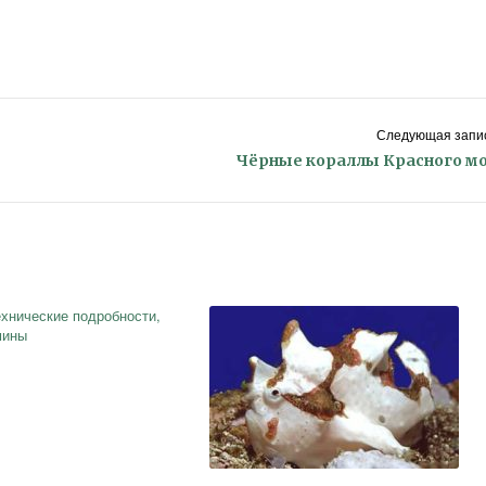
Следующая запис
Чёрные кораллы Красного м
хнические подробности,
мины