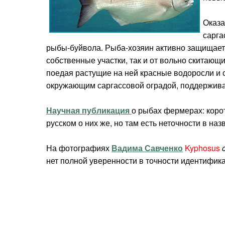
Оказа
сарга
рыбы-буйвола. Рыба-хозяин активно защищает
собственные участки, так и от вольно скитающ
поедая растущие на ней красные водоросли и
окружающим саргассовой оградой, поддержива
Научная публикация
о рыбах фермерах: коро
русском о них же, но там есть неточности в на
На фотографиях
Вадима Савченко
Kyphosus
c
нет полной уверенности в точности идентифик