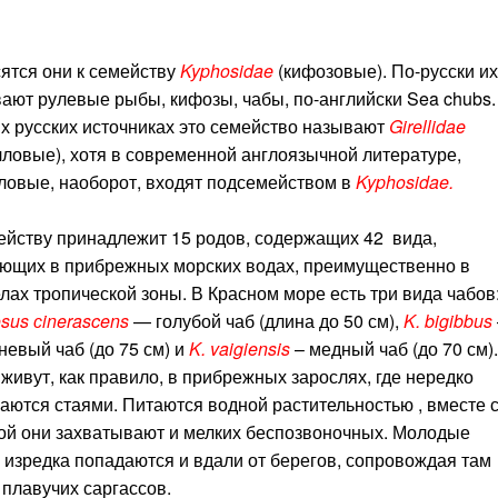
ятся они к семейству
Kyphosidae
(кифозовые). По-русски их
ают рулевые рыбы, кифозы, чабы, по-английски Sea chubs.
х русских источниках это семейство называют
Girellidae
лловые), хотя в современной англоязычной литературе,
ловые, наоборот, входят подсемейством в
Kyphosidae.
ейству принадлежит 15 родов, содержащих 42 вида,
ющих в прибрежных морских водах, преимущественно в
лах тропической зоны. В Красном море есть три вида чабов
sus сinerascens
— голубой чаб (длина до 50 см),
K. bigibbus
невый чаб (до 75 см) и
K. vaigiensis
– медный чаб (до 70 см).
живут, как правило, в прибрежных зарослях, где нередко
аются стаями. Питаются водной растительностью , вместе 
ой они захватывают и мелких беспозвоночных. Молодые
 изредка попадаются и вдали от берегов, сопровождая там
 плавучих саргассов.