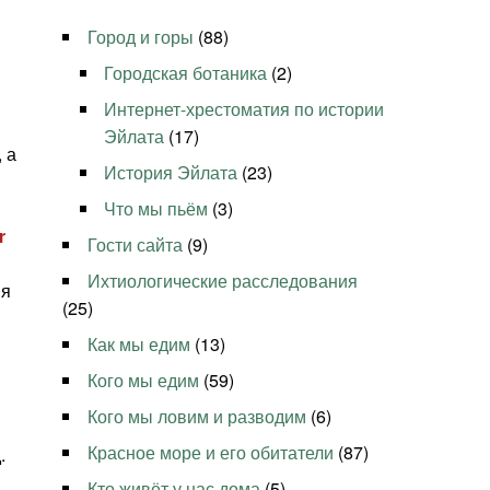
Город и горы
(88)
Городская ботаника
(2)
Интернет-хрестоматия по истории
Эйлата
(17)
 а
История Эйлата
(23)
Что мы пьём
(3)
r
Гости сайта
(9)
Ихтиологические расследования
ия
(25)
Как мы едим
(13)
Кого мы едим
(59)
Кого мы ловим и разводим
(6)
Красное море и его обитатели
(87)
.
Кто живёт у нас дома
(5)