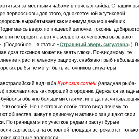
охотиться за местными чабами в поисках кайфа. С наших р
оре первоосновы для этого, одноклеточной жгутиковой
водоросль вырабатывает как минимум два мощнейших
 Поднимаясь вверх по пищевой цепочке, токсины добирают
 они не вредят, а вот у съевшего их человека вызывают
 (Подробнее – в статье «
Страшный зверь сигуатера
»). В
ая доза токсинов может вызвать глюки. По-видимому, те
олнение к растительному рациону, снабжают рыб небольши
орских рыбы не могут быть источником сигуатеры.
 австралийский вид чаба
Kyphosus cornelii
(
западная рыба-
л) прославились как хороший огородник. Держатся западн
буйволы обычно большими стаями, иногда насчитывающи
 100 особей. Но некоторые особи этого вида почему-то
ают общества, живут в одиночку и активно защищают свои
ки. По границам этих участков рядами растут бурые
осли саргассы, а на основной площади встречаются только
окие красные водоросли.