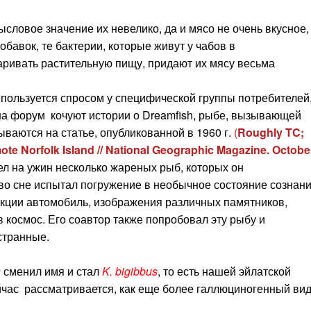
словое значение их невелико, да и мясо не очень вкусное,
бавок, те бактерии, которые живут у чабов в
ривать растительную пищу, придают их мясу весьма
 пользуется спросом у специфической группы потребителей,
на форум кочуют истории о Dreamfish, рыбе, вызывающей
ваются на статье, опубликованной в 1960 г.
(
Roughly TC;
e Norfolk Island // National Geographic Magazine. Octobe
ел на ужин несколько жареных рыб, которых он
 во сне испытал погружение в необычное состояние сознан
укции автомобиль, изображения различных памятников,
космос. Его соавтор также попробовал эту рыбу и
странные.
s
сменил имя и стал
K. bigibbus
, то есть нашей эйлатской
ейчас рассматривается, как еще более галлюциногенный вид