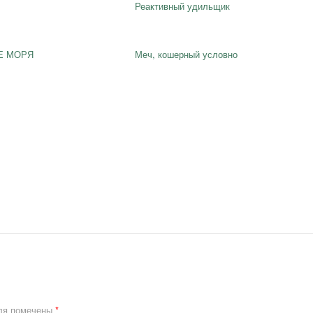
Реактивный удильщик
Е МОРЯ
Меч, кошерный условно
ля помечены
*