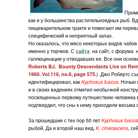
Промы
как и у большинства растительноядных рыб. Вдо
пищеварительном тракте и помогают им перева
специфический и неприятный запах.
Но оказалось, что мясо некоторых видов чабов
именно у торчков. С
сайта
на сайт, с форума 
галлюцинации у отведавших ее. Все они основы
Roberts BJ. Bounty Descendants Live on Remot
1960. Vol.116, no.6, page 575
.) Джо Робертс съ
идентифицировал, как
Kyphosus fuscus
. Ночью
и в своих видениях отметил необычной констр
посвященных первому путешествию человека в 
подтвердил, что сны к нему приходили весьма 
За прошедшие с тех пор 50 лет
Kyphosus fuscu
рыбой. Да и второй наш вид,
K. сinerascens
, с