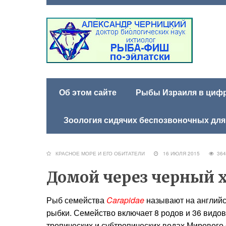
Об этом сайте
Рыбы Израиля в цифра
Зоология сидячих беспозвоночных для
КРАСНОЕ МОРЕ И ЕГО ОБИТАТЕЛИ
16 ИЮЛЯ 2015
3
Домой через черный 
Рыб семейства
Carapidae
называют на английс
рыбки. Семейство включает 8 родов и 36 видо
тропических и субтропических водах Мирового 