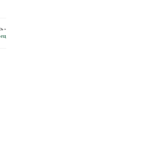
ь »
рец