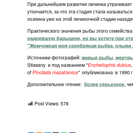
При дальнейшем развитии личинка утрачивает в
утончается, за что эта стадия стала называться
хозяина уже на этой личиночной стадии находя 
Практического значения рыбы этого семейства
надоевшую барышню, но вы хотите при это
"Жемчужная моя серебряная рыбка, плыви 
Источники фотографий:
живые рыбы
,
мертв
Stiassny и под названием "
Encheliophis dubius
of
Pinctada mazat/anica
"
опубликована
в 1990 г
Дополнительное чтение:
более серьезное
, ч
Post Views:
578