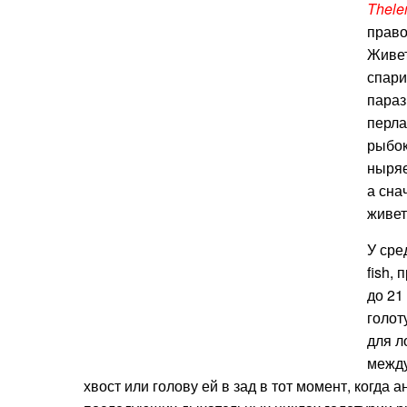
Thele
право
Живет
спари
параз
перла
рыбок
ныряе
а сна
живет
У сре
fish,
до 21
голот
для л
между
хвост или голову ей в зад в тот момент, когда