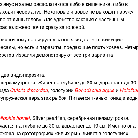
 анус и затем располагаются либо в кишечнике, либо в
выходит через анус. Некоторые и вовсе не выходят наружу
вают лишь голову. Для удобства какания с частичным
расположено почти сразу за головой.
звоночному варьирует у разных видов: есть живущие
нсалы, но есть и паразиты, поедающие плоть хозяев. Четы
ерегов Израиля демонстрируют все три варианта
два вида-паразита.
ая перламутровка. Живет на глубине до 60 м, дорастает до 30
везда
Culcita discoidea
, голотурии
Bohadschia argus
и
Holothu
 супружеская пара этих рыбок. Питается тканью гонад и вод
liophis homei
, Silver pearlfish, серебряная пеламутровка.
чается на глубине до 30 м, дорастает до 19 см. Именно она
ажена на фотографиях живых рыб. Живет в голотуриях