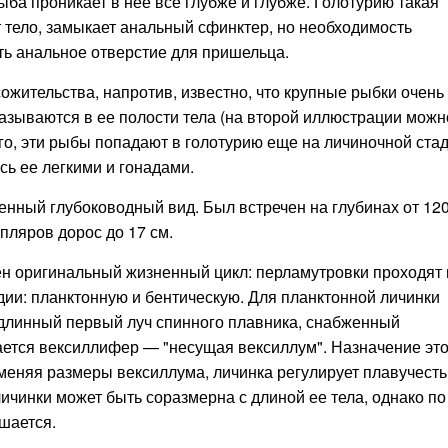
ба проникает в нее все глубже и глубже. Голотурию такая
т тело, замыкает анальный сфинктер, но необходимость
ть анальное отверстие для пришельца.
сожительства, напротив, известно, что крупные рыбки очень
казываются в ее полости тела (на второй иллюстрации можн
го, эти рыбы попадают в голотурию еще на личиночной ста
сь ее легкими и гонадами.
нный глубоководный вид. Был встречен на глубинах от 12
пляров дорос до 17 см.
н оригинальный жизненный цикл: перламутровки проходят 
ии: планктонную и бентическую. Для планктонной личинки
 длинный первый луч спинного плавника, снабженный
ается вексиллифер — "несущая вексиллум". Назначение это
меняя размеры вексиллума, личинка регулирует плавучесть
ичинки может быть соразмерна с длиной ее тела, однако по
шается.