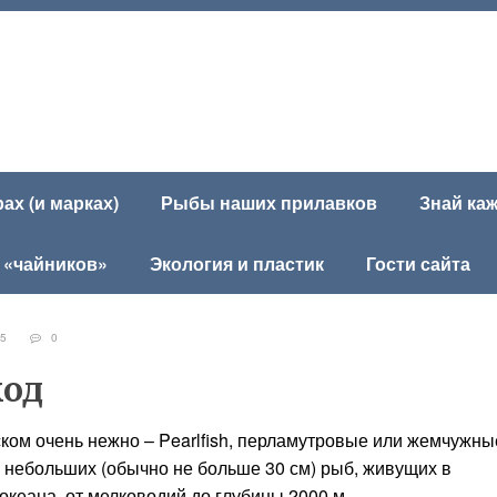
х (и марках)
Рыбы наших прилавков
Знай ка
 «чайников»
Экология и пластик
Гости сайта
645
0
ход
ком очень нежно – Pearlfish, перламутровые или жемчужны
в небольших (обычно не больше 30 см) рыб, живущих в
океана, от мелководий до глубины 2000 м.