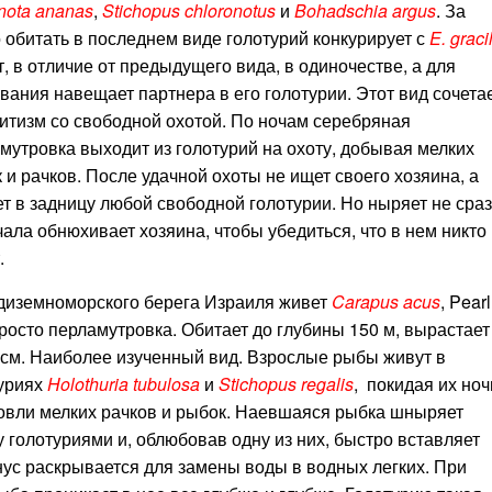
nota ananas
,
Stichopus chloronotus
и
Bohadschia argus
. За
 обитать в последнем виде голотурий конкурирует с
E. graci
, в отличие от предыдущего вида, в одиночестве, а для
вания навещает партнера в его голотурии. Этот вид сочета
итизм со свободной охотой. По ночам серебряная
мутровка выходит из голотурий на охоту, добывая мелких
 и рачков. После удачной охоты не ищет своего хозяина, а
т в задницу любой свободной голотурии. Но ныряет не сраз
чала обнюхивает хозяина, чтобы убедиться, что в нем никто
.
диземноморского берега Израиля живет
Carapus acus
, Pearl
 просто перламутровка. Обитает до глубины 150 м, вырастает
 см. Наиболее изученный вид. Взрослые рыбы живут в
уриях
Holothuria tubulosa
и
Stichopus regalis
, покидая их но
овли мелких рачков и рыбок. Наевшаяся рыбка шныряет
 голотуриями и, облюбовав одну из них, быстро вставляет
 анус раскрывается для замены воды в водных легких. При