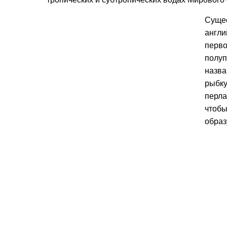
Сущес
англи
перво
полуп
назва
рыбку
перла
чтобы
образ