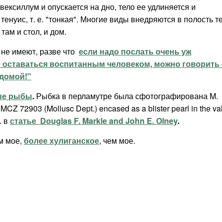
ексиллум и опускается на дно, тело ее удлиняется и
 тенуис, т. е. "тонкая". Многие виды внедряются в полость т
там и стол, и дом.
 не имеют, разве что
если надо послать очень уж
 оставаться воспитанным человеком, можно говорить
домой!"
ые рыбы
.
Рыбка в перламутре была сфотографирована M.
, MCZ 72903 (Mollusc Dept.) encased as a blister pearl in the va
.
в
статье Douglas F. Markle and John E. Olney
.
ем мое,
более хулиганское
, чем мое.