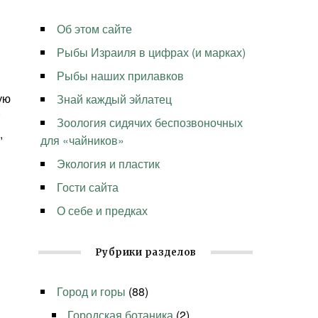
Об этом сайте
Рыбы Израиля в цифрах (и марках)
Рыбы наших прилавков
ую
Знай каждый эйлатец
Зоология сидячих беспозвоночных
,
для «чайников»
Экология и пластик
Гости сайта
О себе и предках
Рубрики разделов
Город и горы
(88)
Городская ботаника
(2)