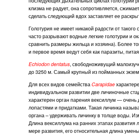
последующих дыхательных циклах голотурии ры
клизма не радует, она сопротивляется, сжимае
сделать следующий вдох заставляет ее раскры
Голотурия не имеет никакой радости от такого 
часто разрывают водные легкие голотурии и о
сравнить размеры жильца и хозяина). Более то
и первое время ведут себя как паразиты, питая
Echiodon dentatus
, свободноживущий малоизуче
до 3250 м. Самый крупный из пойманных экзем
Для всех видов семейства
Carapidae
характере
индивидуальном развитии две личиночные стад
характерен орган парения вексиллум — очень
лопастями и придатками. Такая личинка назыв
органа – удерживать личинку в толще воды. Из
Длина вексиллума на ранних этапах развития л
мере развития, его относительная длина умень