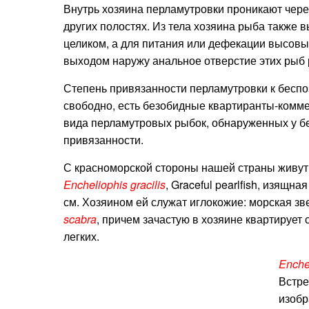
Внутрь хозяина перламутровки проникают через
других полостях. Из тела хозяина рыба также 
целиком, а для питания или дефекации высовы
выходом наружу анальное отверстие этих рыб 
Степень привязанности перламутровки к беспо
свободно, есть безобидные квартиранты-комме
вида перламутровых рыбок, обнаруженных у б
привязанности.
С красноморской стороны нашей страны живут 
Encheliophis gracilis
, Graceful pearlfish, изящн
см. Хозяином ей служат иглокожие: морская з
scabra
, причем зачастую в хозяине квартирует
легких.
Enche
Встре
изобр