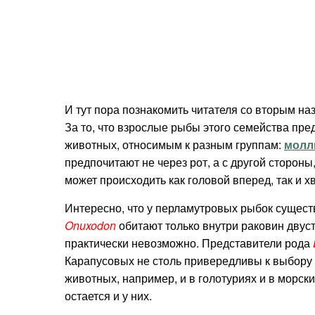
И тут пора познакомить читателя со вторым наз
За то, что взрослые рыбы этого семейства пр
животных, относимым к разным группам:
молл
предпочитают не через рот, а с другой стороны
может происходить как головой вперед, так и 
Интересно, что у перламутровых рыбок существ
Onuxodon
обитают только внутри раковин двуст
практически невозможно. Представители рода
Карапусовых не столь привередливы к выбору 
животных, например, и в голотуриях и в морск
остается и у них.