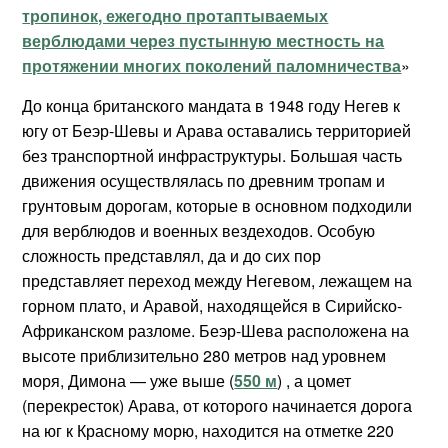
тропинок, ежегодно протаптываемых
верблюдами через пустынную местность на
протяжении многих поколений паломничества
»
До конца британского мандата в 1948 году Негев к
югу от Беэр-Шевы и Арава оставались территорией
без транспортной инфраструктуры. Большая часть
движения осуществлялась по древним тропам и
грунтовым дорогам, которые в основном подходили
для верблюдов и военных вездеходов. Особую
сложность представлял, да и до сих пор
представляет переход между Негевом, лежащем на
горном плато, и Аравой, находящейся в Сирийско-
Африканском разломе. Беэр-Шева расположена на
высоте приблизительно 280 метров над уровнем
моря, Димона — уже выше (
550 м
) , а цомет
(перекресток) Арава, от которого начинается дорога
на юг к Красному морю, находится на отметке 220