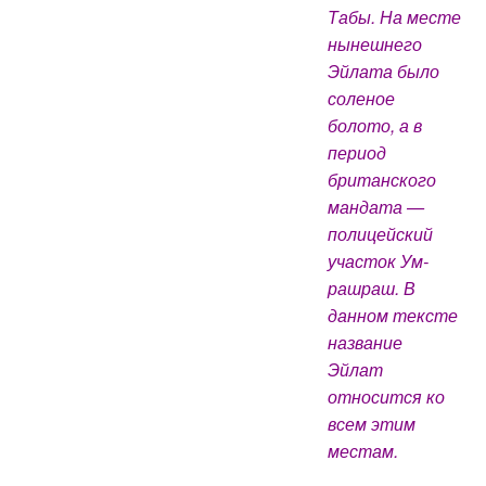
Табы. На месте
нынешнего
Эйлата было
соленое
болото, а в
период
британского
мандата —
полицейский
участок Ум-
рашраш. В
данном тексте
название
Эйлат
относится ко
всем этим
местам.