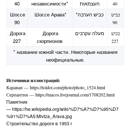
40
независимости*
העצמאות
40
Шоссе
Шоссе Арава*
*כביש הערבה
כביש
90
90
Дорога
Дорога
מעלה עקרבים
כביש
227
скорпионов
227
* название южной части. Некоторые названия
неофициальные.
Источники иллюстраций:
Караван — https://toldot.com/photo/photo_1524.html
Серпантин — https://macos.livejournal.com/1708202.html
Памятник
— https://he.wikipedia.org/wiki/%D7%A7%D7%95%D7
%91%D7%A5:Mivtza_Arava.jpg
Строительство дороги в 1953 г