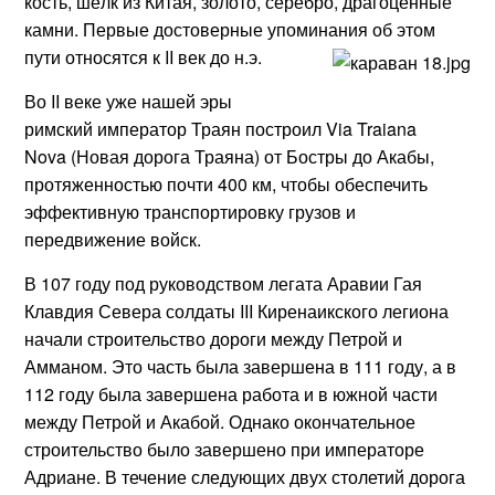
кость, шёлк из Китая, золото, серебро, драгоценные
камни. Первые достоверные упоминания об этом
пути относятся к II век до н.э.
Во II веке уже нашей эры
римский император Траян построил Via Traiana
Nova (Новая дорога Траяна) от Бостры до Акабы,
протяженностью почти 400 км, чтобы обеспечить
эффективную транспортировку грузов и
передвижение войск.
В 107 году под руководством легата Аравии Гая
Клавдия Севера солдаты III Киренаикского легиона
начали строительство дороги между Петрой и
Амманом. Это часть была завершена в 111 году, а в
112 году была завершена работа и в южной части
между Петрой и Акабой. Однако окончательное
строительство было завершено при императоре
Адриане. В течение следующих двух столетий дорога