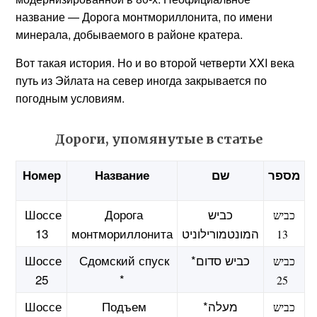
название — Дорога монтмориллонита, по имени
минерала, добываемого в районе кратера.
Вот такая история. Но и во второй четверти XXI века
путь из Эйлата на север иногда закрывается по
погодным условиям.
Дороги, упомянутые в статье
Номер
Название
שם
מספר
Шоссе
Дорога
כביש
כביש
13
монтмориллонита
המונטמורילוניט
13
Шоссе
Сдомский спуск
*כביש סדום
כביש
25
*
25
Шоссе
Подъем
*מעלה
כביש