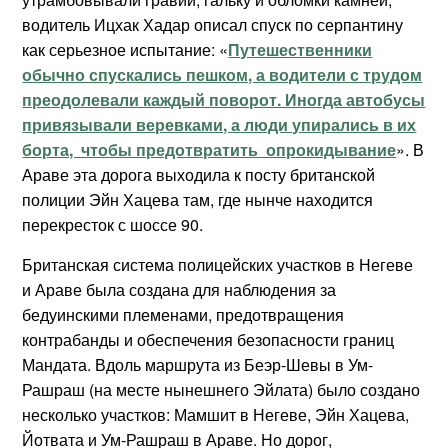
водитель Ицхак Хадар описал спуск по серпантину
как серьезное испытание: «
Путешественники
обычно спускались пешком, а водители с трудом
преодолевали каждый поворот. Иногда автобусы
привязывали веревками, а люди упирались в их
борта, чтобы предотвратить опрокидывание
». В
Араве эта дорога выходила к посту британской
полиции Эйн Хацева там, где нынче находится
перекресток с шоссе 90.
Британская система полицейских участков в Негеве
и Араве была создана для наблюдения за
бедуинскими племенами, предотвращения
контрабанды и обеспечения безопасности границ
Мандата. Вдоль маршрута из Беэр-Шевы в Ум-
Рашраш (на месте нынешнего Эйлата) было создано
несколько участков: Мамшит в Негеве, Эйн Хацева,
Йотвата и Ум-Рашраш в Араве. Но дорог,