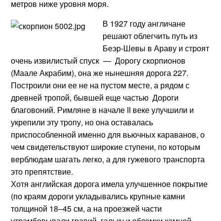
метров ниже уровня моря.
В 1927 году англичане
решают облегчить путь из
Беэр-Шевы в Араву и строят
очень извилистый спуск — Дорогу скорпионов
(Маале Акрабим), она же нынешняя дорога 227.
Построили они ее не на пустом месте, а рядом с
древней тропой, бывшей еще частью Дороги
благовоний. Римляне в начале II веке улучшили и
укрепили эту тропу, но она оставалась
приспособленной именно для вьючных караванов, о
чем свидетельствуют широкие ступени, по которым
верблюдам шагать легко, а для гужевого транспорта
это препятствие.
Хотя английская дорога имела улучшенное покрытие
(по краям дороги укладывались крупные камни
толщиной 18–45 см, а на проезжей части
утрамбовывали гравий, гальку и обломки камней,