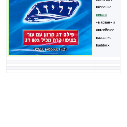
название
пикши
«марван» и
английское
название
haddock