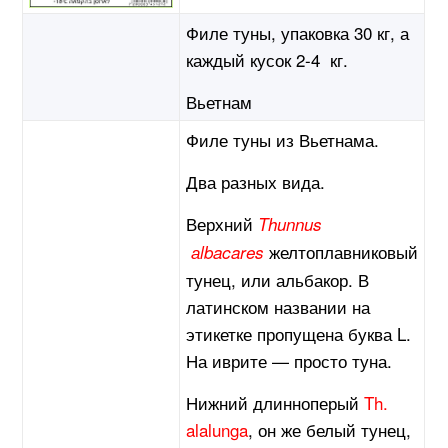
Филе туны, упаковка 30 кг, а
каждый кусок 2-4 кг.
Вьетнам
Филе туны из Вьетнама.
Два разных вида.
Верхний
Thunnus
желтоплавниковый
аlbacares
тунец, или альбакор. В
латинском названии на
этикетке пропущена буква L.
На иврите — просто туна.
Нижний длинноперый
Th.
alalunga
, он же белый тунец,