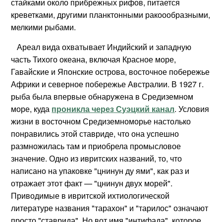
стайками около прибрежных рифов, питается
креветками, другими планктонными ракоообразными,
мелкими рыбами.
Ареал вида охватывает Индийский и западную
часть Тихого океана, включая Красное море,
Гавайские и Японские острова, восточное побережье
Африки и северное побережье Австралии. В 1927 г.
рыба была впервые обнаружена в Средиземном
море, куда
проникла через Суэцкий канал
. Условия
жизни в восточном Средиземноморье настолько
понравились этой ставриде, что она успешно
размножилась там и приобрела промысловое
значение. Одно из ивритских названий, то, что
написано на упаковке "цнинун ду ями", как раз и
отражает этот факт — "цнинун двух морей".
Приводимые в ивритской ихтиологической
литературе названия "тарахон" и "тарилос" означают
просто "ставрида". Но вот имя "интифада", которое