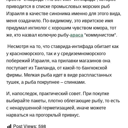
приводится в списке промысловых морских рыб
Израиля в качестве синонима именно для этого вида,
меня озадачило. По-видимому, это ивритское имя
придумал ихтиолог с хорошим чувством юмора, тот
же, кто назвал колючую рыбу-
араса
"коммунистом".
Несмотря на то, что ставрида-интифада обитает как
у красноморского, так и у средиземноморского
побережий Израиля, на прилавки магазинов она
поступает из Таиланда, от какой-то бангкокской
фирмы. Мелкая рыба идет в виде распластанных
тушек, а рыба покрупнее – спинками.
И, напоследок, практический совет. При покупке
выбирайте пакеты, плотно облегающие рыбу, то есть
с ненарушенной герметизацией, иначе можете
нарваться на прогорклый привкус.
Post Views:
598