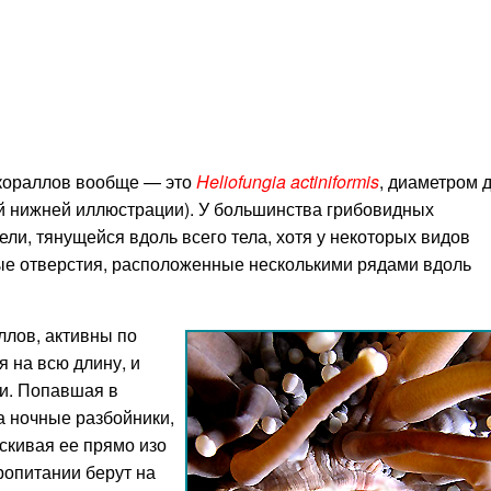
 кораллов вообще — это
Heliofungia actiniformis
, диаметром 
ой нижней иллюстрации). У большинства грибовидных
ели, тянущейся вдоль всего тела, хотя у некоторых видов
е отверстия, расположенные несколькими рядами вдоль
ллов, активны по
 на всю длину, и
и. Попавшая в
а ночные разбойники,
скивая ее прямо изо
ропитании берут на