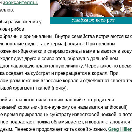
ли
зооксантеллы
,
аллов.
обы размножения у
лов-грибов
образны и оригинальны. Внутри семейства встречаются как
льнополые виды, так и гермафродиты. При половом
ожении яйцеклетки и сперматозоиды выметываются в воду
аходят друг друга и сливаются, образуя в дальнейшем
дноплавающую планктонную личинку. Через какое-то врем
ка оседает на субстрат и превращается в коралл. При
лом размножении взрослые кораллы отделяют от своего те
ьшой фрагмент тканей (почку).
ий из планктона или отпочковавшийся от родителя
енький коральчик (по-научному он называется anthocauli)
е время прикреплен к субстрату известковой ножкой, а пот
ное подрастает, ножка обламывается, и коралл становится
дным. Пенек же продолжает жить своей жизнью.
Greg Hiller