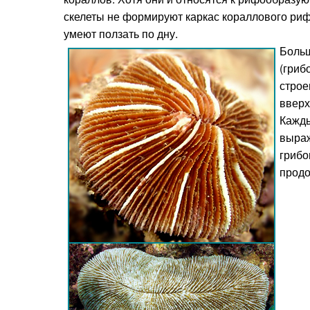
скелеты не формируют каркас кораллового рифа
умеют ползать по дну.
Больш
(гриб
строе
вверх
Кажды
выраж
грибо
продо