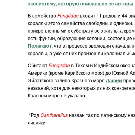
экосистему, которую описавшие ее авторы н
В семейство
Fungiidae
входит 11 родов и 44 ви
кораллы этого семейства свободны и одиноки.
прикрепленными к субстрату всю жизнь, а кро
есть фунгии, образующие колонии, состоящие и
Полагают
, что в процессе эволюции сначала
кораллы, а уже от них произошли колониальны
Обитают
Fungiidae
в Тихом и Индийском океана
Америки (кроме Карибского моря) до Южной А
Эйлатского залива Красного моря
Дафни
приво
названий, хотя для некоторых из них конкретно
Красном море не указано.
*Род
Cantharellus
назван так по латинскому на
лисички.