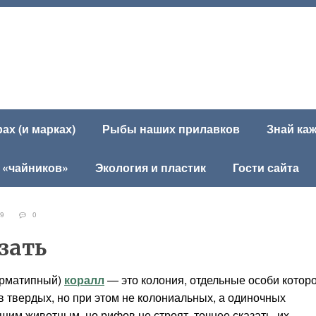
х (и марках)
Рыбы наших прилавков
Знай ка
 «чайников»
Экология и пластик
Гости сайта
639
0
зать
ерматипный)
коралл
— это колония, отдельные особи котор
в твердых, но при этом не колониальных, а одиночных
щим животным, но рифов не строят, точнее сказать, их