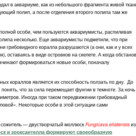
дал в аквариуме, как из небольшого фрагмента живой ткан
ующий полип, а после отделения второго полипа там же
 полной особи, чем пользуются аквариумисты, распиливая
полипа несколько. Еще аквариумисты подметили, что при
и грибовидного коралла разрушаются (а они, как и у всех
ок), оставаясь в виде островков на скелете. А когда обстано
начинают формироваться новые особи, поначалу
ых кораллов является их способность ползать по дну. До
и понять, что за сила перемещает фунгии в темноте. За ночь
тиметров. Иногда при таком передвижении грибовидный
оловой». Некоторые особи в этой ситуации сами
й сожитель — двустворчатый моллюск
Fungicava eilatensis
из
ск и зооксантелла формируют своеобразную