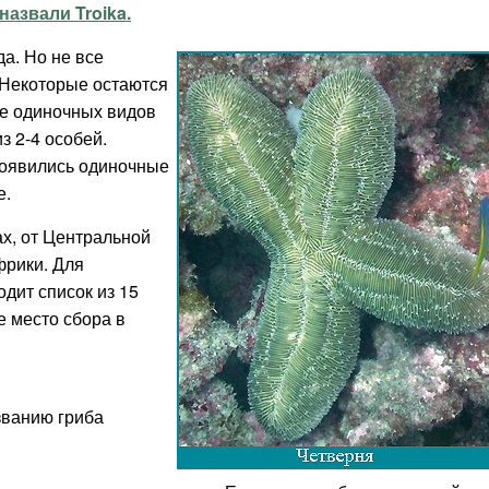
азвали Troika.
да. Но не все
 Некоторые остаются
ме одиночных видов
з 2-4 особей.
 появились одиночные
е.
х, от Центральной
фрики. Для
дит список из 15
е место сбора в
званию гриба