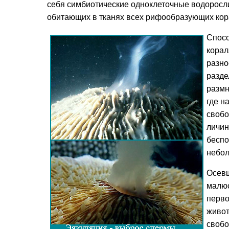
себя симбиотические одноклеточные водорос
обитающих в тканях всех рифообразующих кор
Спос
корал
разно
разде
размн
где н
свобо
личин
беспо
небол
Осевш
малюс
перво
живот
свобо