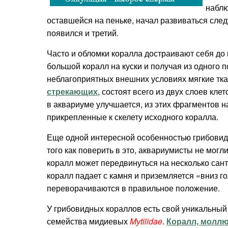
наблю
оставшейся на пеньке, начал развиваться след
появился и третий.
Часто и обломки коралла достраивают себя до
большой коралл на куски и получая из одного 
неблагоприятных внешних условиях мягкие ткан
стрекающих
, состоят всего из двух слоев клет
в аквариуме улучшается, из этих фрагментов 
прикрепленные к скелету исходного коралла.
Еще одной интересной особенностью грибовидн
того как поверить в это, аквариумисты не могл
коралл может передвинуться на несколько сан
коралл падает с камня и приземляется «вниз г
переворачиваются в правильное положение.
У грибовидных кораллов есть свой уникальны
семейства мидиевых
Mytilidae
.
Коралл, моллю