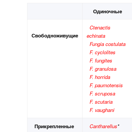
Одиночные
Ctenactis
Свободноживущие
echinata
Fungia costulata
F. cyclolites
F. fungites
F. granulosa
F. horrida
F. paumotensis
F. scruposa
F. scutaria
F. vaughani
Прикрепленные
Cantharellus
*