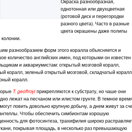
Окраска разнообразная,
однотонная или двухцветная
(ротовой диск и перегородки
разного цвета). Часто в разные
цвета окрашены даже полипы
 колонии.
им разнообразием форм этого коралла объясняется и
ое количество английских имен, под которыми он известен
ьщикам и аквариумистам: открытый мозговой коралл,
ый коралл, зеленый открытый мозговой, складчатый коралл
рный коралл.
торые
T. geoffroyi
прикрепляются к субстрату, но чаше они
дно лежат на песчаном или илистом грунте. В темное врем
 могут ловить довольно крупную добычу, а днем живут за сч
антеллы. Чтобы обеспечить симбионтам хорошую
енность для фотосинтеза, трахифилия широко расправляе
ткани, покрывая площадь, в несколько раз превышающую