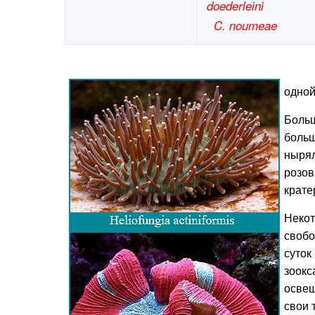
doederleini
C. noumeae
одной
Больш
больш
нырял
розов
крате
Неко
свобо
суток
зоокс
освещ
свои 