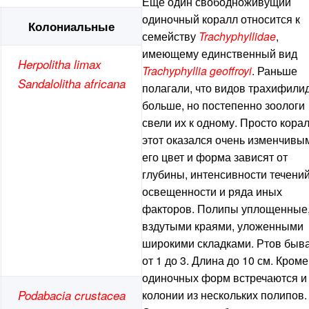
Еще один свободноживущий
одиночный коралл относится к
Колониальные
семейству
Trachyphyllidae
,
имеющему единственный вид
Herpolitha limax
Trachyphyllia geoffroyi
. Раньше
Sandalolitha аfricana
полагали, что видов трахифили
больше, но постепенно зоологи
свели их к одному. Просто кора
этот оказался очень изменчивы
его цвет и форма зависят от
глубины, интенсивности течений
освещенности и ряда иных
факторов. Полипы уплощенные,
вздутыми краями, уложенными
широкими складками. Ртов быв
от 1 до 3. Длина до 10 см. Кроме
одиночных форм встречаются и
Podabacia crustacea
колонии из нескольких полипов.