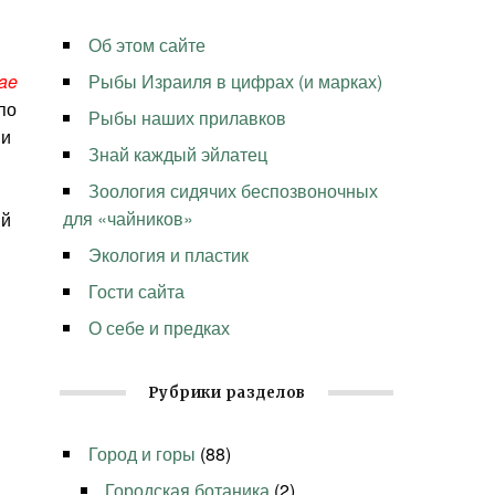
Об этом сайте
dae
Рыбы Израиля в цифрах (и марках)
по
Рыбы наших прилавков
ми
Знай каждый эйлатец
Зоология сидячих беспозвоночных
для «чайников»
ый
Экология и пластик
Гости сайта
О себе и предках
Рубрики разделов
Город и горы
(88)
Городская ботаника
(2)