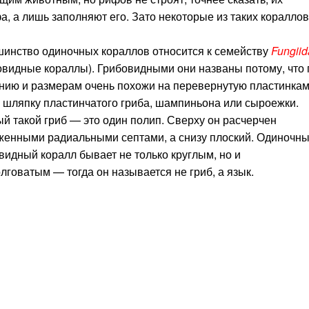
, а лишь заполняют его. Зато некоторые из таких кораллов
инство одиночных кораллов относится к семейству
Fungii
овидные кораллы). Грибовидными они названы потому, что 
нию и размерам очень похожи на перевернутую пластинка
 шляпку пластинчатого гриба, шампиньона или сыроежки.
й такой гриб — это один полип. Сверху он расчерчен
енными радиальными септами, а снизу плоский. Одиночн
видный коралл бывает не только круглым, но и
лговатым — тогда он называется не гриб, а язык.