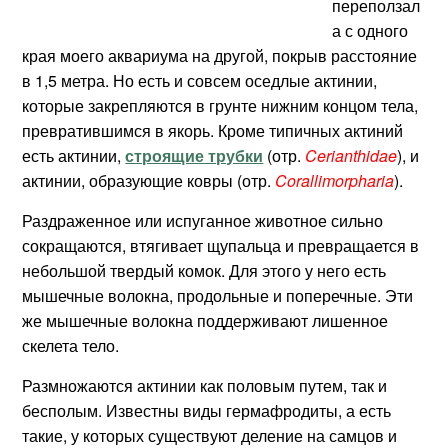
переползал
а с одного
края моего аквариума на другой, покрыв расстояние
в 1,5 метра. Но есть и совсем оседлые актинии,
которые закрепляются в грунте нижним концом тела,
превратившимся в якорь. Кроме типичных актиний
есть актинии,
строящие трубки
‏‏
(отр.
Cerianthidae
), и
актинии, образующие ковры (отр.
Corallimorpharia
).
Раздраженное или испуганное животное сильно
сокращаются, втягивает щупальца и превращается в
небольшой твердый комок
. Для этого у него есть
мышечные волокна, продольные и поперечные. Эти
же мышечные волокна поддерживают лишенное
скелета тело.
Размножаются актинии как половым путем, так и
бесполым. Известны виды гермафродиты, а есть
такие, у которых существуют деление на самцов и