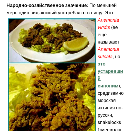
Народно-хозяйственное значение:
По меньшей
мере один вид актиний употребляют в пищу. Это
Anemonia
viridis
(ее
еще
называют
Anemonia
sulcata
, но
это
устаревши
й
синоним
),
средиземно
морская
актиния по-
русски,
snakelocks
(змееволос