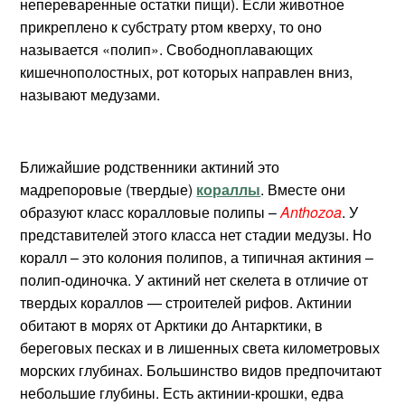
непереваренные остатки пищи). Если животное
прикреплено к субстрату ртом кверху, то оно
называется «полип». Свободноплавающих
кишечнополостных, рот которых направлен вниз,
называют медузами.
Ближайшие родственники актиний это
мадрепоровые (твердые)
кораллы
. Вместе они
образуют класс коралловые полипы –
Anthozoa
. У
представителей этого класса нет стадии медузы. Но
коралл – это колония полипов, а типичная актиния –
полип-одиночка.
У актиний нет скелета в отличие от
твердых кораллов
— строителей рифов
.
Актинии
обитают в морях от Арктики до Антарктики, в
береговых песках и в лишенных света километровых
морских глубинах. Большинство видов предпочитают
небольшие глубины. Есть актинии-крошки, едва