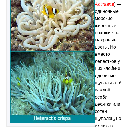
Actiniaria
) —
одиночные
морские
животные,
похожие на
махровые
цветы. Но
вместо
лепестков у
них клейкие
ядовитые
щупальца. У
каждой
особи
десятки или
сотни
щупалец, но
их число