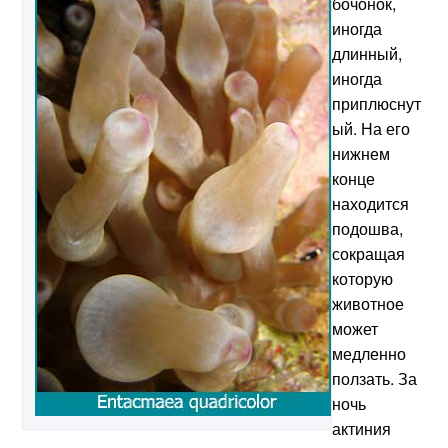
бочонок,
иногда
длинный,
иногда
приплюснут
ый. На его
нижнем
конце
находится
подошва,
сокращая
которую
животное
может
медленно
ползать. За
ночь
актиния