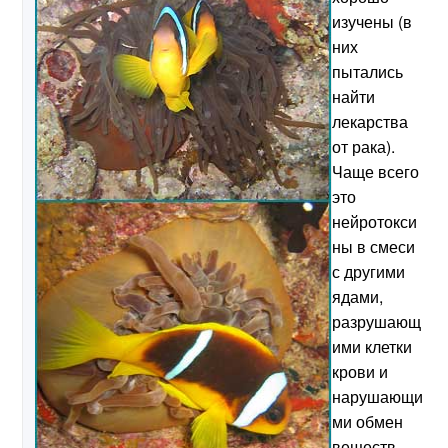
изучены (в
них
пытались
най
ти
лекарства
от рака).
Чаще всего
это
нейротокси
ны в смеси
с другими
ядами,
разрушающ
ими клетки
крови и
нарушающи
ми обмен
веществ.