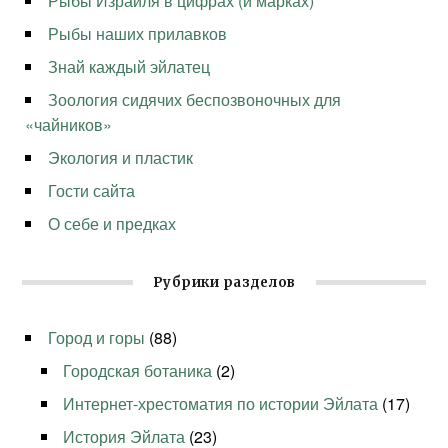
Рыбы Израиля в цифрах (и марках)
Рыбы наших прилавков
Знай каждый эйлатец
Зоология сидячих беспозвоночных для
«чайников»
Экология и пластик
Гости сайта
О себе и предках
Рубрики разделов
Город и горы
(88)
Городская ботаника
(2)
Интернет-хрестоматия по истории Эйлата
(17)
История Эйлата
(23)