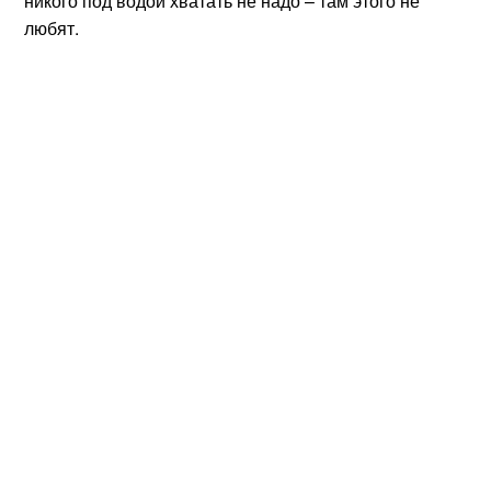
никого под водой хватать не надо – там этого не
любят.