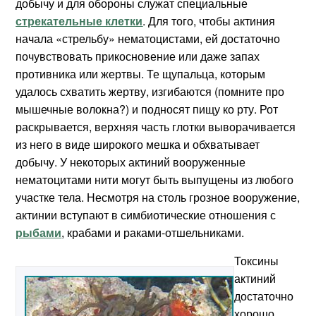
добычу и для обороны служат специальные
стрекательные клетки
. Для того, чтобы актиния
начала «стрельбу» нематоцистами, ей достаточно
почувствовать прикосновение или даже запах
противника или жертвы. Те щупальца, которым
удалось схватить жертву, изгибаются (помните про
мышечные волокна?) и подносят пищу ко рту. Рот
раскрывается, верхняя часть глотки выворачивается
из него в виде широкого мешка и обхватывает
добычу. У некоторых актиний вооруженные
нематоцитами нити могут быть выпущены из любого
участке тела. Несмотря на столь грозное вооружение,
актинии вступают в симбиотические отношения с
рыбами
, крабами и раками-отшельниками.
Токсины
актиний
достаточно
хорошо