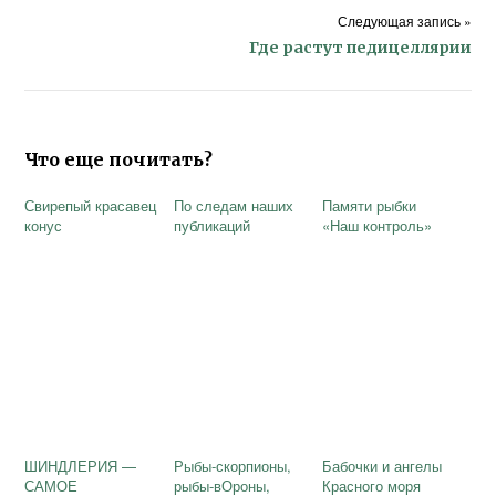
Следующая запись »
Где растут педицеллярии
Что еще почитать?
Свирепый красавец
По следам наших
Памяти рыбки
конус
публикаций
«Наш контроль»
ШИНДЛЕРИЯ —
Рыбы-скорпионы,
Бабочки и ангелы
САМОЕ
рыбы-вОроны,
Красного моря