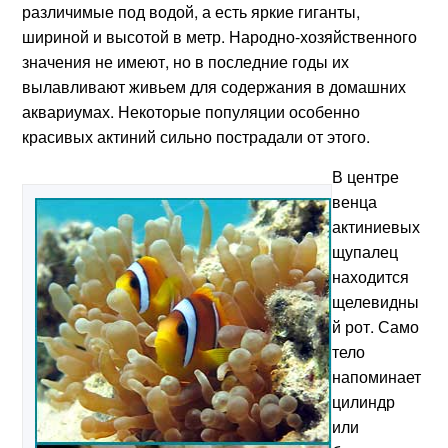
различимые под водой, а есть яркие гиганты,
шириной и высотой в метр. Народно-хозяйственного
значения не имеют, но в последние годы их
вылавливают живьем для содержания в домашних
аквариумах. Некоторые популяции особенно
красивых актиний сильно пострадали от этого.
В центре
венца
актиниевых
щупалец
находится
щелевидны
й рот. Само
тело
напоминает
цилиндр
или