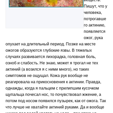
Пишут, что у
человека,
потрогавше
го актинию,
появляется
ожог, рука
опухает на длительный период. Позже на месте
ожогов образуются глубокие язвы.
В тяжелых
случаях развивается лихорадка, головная боль,
озноб и
слабость
. Не знаю, может я трогал не тех
актиний (а возился я с ними много), но таких
симптомов не ощущал. Кожа рук вообще не
реагировала на прикосновения к актинии. Правда,
однажды, когда я пальцем с прилипшим кусочком
щупальца почесал нос, то почувствовал жжение, а
потом под носом появился пузырек, как от ожога. Так
что лучше не хватайте актиний руками. Да и вообще