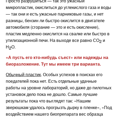
Просто разрушиться — так это ужасный
микропластик, окислиться до углекислого газа и воды
— так они и есть ужасные парниковые газы, и нет
разницы, бензин ли быстро окислится в двигателе
автомобиля (сгорание — это и есть окисление),
пластик медленно окислится на свалке или быстро в
утилизационной печи. На выходе все равно СО
и
2
Н
О.
2
«А пусть его кто-нибудь съест» или надежды на
биоразложение. Тут мы имеем три варианта.
Обычный пластик
. Особых успехов в поисках его
поедателей пока нет. Есть отдельные удачные
работы на уровне лабораторий, но даже до пилотных
установок дело пока не дошло. Самые лучшие
результаты пока что выглядят так: «Нашим
зверюшкам удалось прогрызть дырку в пленке», «Под
воздействием нашего биопрепарата вес образца