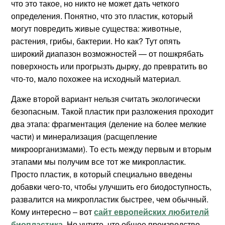
что это такое, но никто не может дать четкого
определения. Понятно, что это пластик, который
могут повредить живые существа: животные,
растения, грибы, бактерии. Но как? Тут опять
широкий диапазон возможностей — от пошкрябать
поверхность или прогрызть дырку, до превратить во
что-то, мало похожее на исходный материал.
Даже второй вариант нельзя считать экологически
безопасным. Такой пластик при разложения проходит
два этапа: фрагментация (деление на более мелкие
части) и минерализация (расщепление
микроорганизмами). То есть между первым и вторым
этапами мы получим все тот же микропластик.
Просто пластик, в который специально введены
добавки чего-то, чтобы улучшить его биодоступность,
развалится на микропластик быстрее, чем обычный.
Кому интересно – вот
сайт европейских любителй
биопластика
.
Но учтите, что общее производство