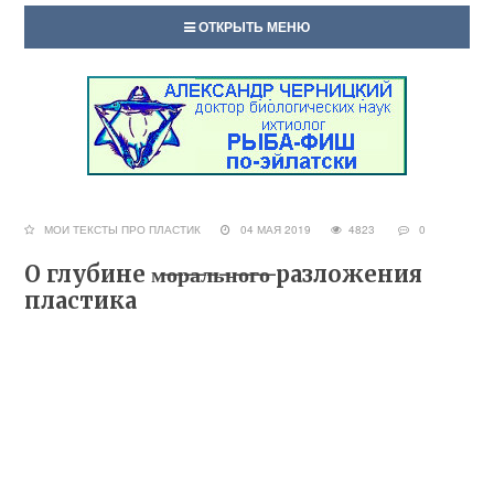
ОТКРЫТЬ МЕНЮ
МОИ ТЕКСТЫ ПРО ПЛАСТИК
04 МАЯ 2019
4823
0
О глубине м̶о̶р̶а̶л̶ь̶н̶о̶г̶о̶ разложения
пластика