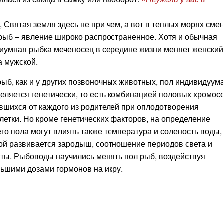
вятая земля здесь не при чем, а вот в теплых морях сме
рыб – явление широко распространенное. Хотя и обычная
иумная рыбка меченосец в середине жизни меняет женский
а мужской.
, как и у других позвоночных животных, пол индивидуум
еляется генетически, то есть комбинацией половых хромос
вшихся от каждого из родителей при оплодотворения
летки. Но кроме генетических факторов, на определение
го пола могут влиять также температура и соленость воды,
ой развивается зародыш, соотношение периодов света и
ты. Рыбоводы научились менять пол рыб, воздействуя
ьшими дозами гормонов на икру.