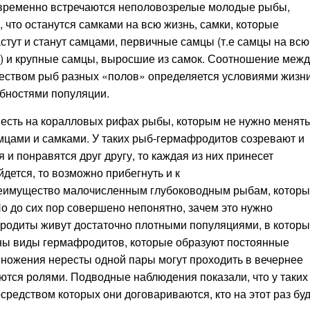
ременно встречаются неполовозрелые молодые рыбы,
, что останутся самками на всю жизнь, самки, которые
стут и станут самцами, первичные самцы (т.е самцы на всю
) и крупные самцы, выросшие из самок. Соотношение межд
еством рыб разных «полов» определяется условиями жизни
бностями популяции.
ть на коралловых рифах рыбы, которым не нужно менять
мцами и самками. У таких рыб-гермафродитов созревают и
я и понравятся друг другу, то каждая из них принесет
дется, то возможно прибегнуть и к
преимущество малочисленным глубоководным рыбам, котор
Но до сих пор совершено непонятно, зачем это нужно
одиты живут достаточно плотными популяциями, в которы
тны виды гермафродитов, которые образуют постоянные
ножения нересты одной пары могут проходить в вечернее
ются ролями. Подводные наблюдения показали, что у таких
средством которых они договариваются, кто на этот раз бу