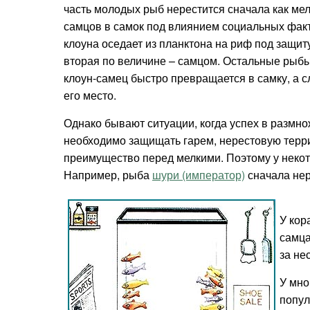
часть молодых рыб нерестится сначала как мел
самцов в самок под влиянием социальных фак
клоуна оседает из планктона на риф под защит
вторая по величине – самцом. Остальные рыбы
клоун-самец быстро превращается в самку, а 
его место.
Однако бывают ситуации, когда успех в размно
необходимо защищать гарем, нерестовую терр
преимущество перед мелкими. Поэтому у некот
Например, рыба
шури (император)
сначала нер
У кор
самца
за не
У мно
попул