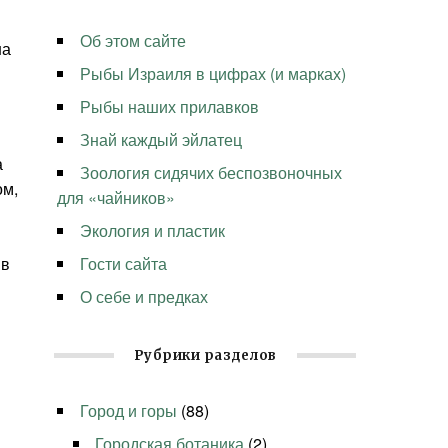
Об этом сайте
на
Рыбы Израиля в цифрах (и марках)
Рыбы наших прилавков
Знай каждый эйлатец
а
Зоология сидячих беспозвоночных
ом,
для «чайников»
Экология и пластик
 в
Гости сайта
О себе и предках
Рубрики разделов
Город и горы
(88)
Городская ботаника
(2)