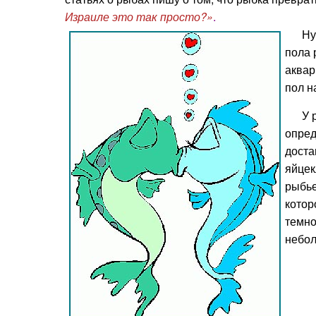
Израиле это так просто?»
.
Ну, С
пола 
аквар
пол н
У рыб
опред
доста
яйцек
рыбье
котор
темно
небол