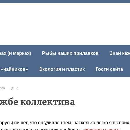
х (и марках)
Рыбы наших прилавков
Знай ка
 «чайников»
Экология и пластик
Гости сайта
069
0
ужбе коллектива
русь) пишет, что он удивлен тем, насколько легко я в своих
илась из самца в самку или наоборот.
«Неужели у вас в