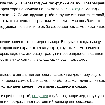
кие самцы, а через год уже как крупные самки. Превращен
торов хорошо изучено на примере
рыбы-клоуна
. Молодь
у актиний. Самая крупная рыба в группе становится самкой,
 остаются неполовозрелыми. Но если самка погибает, то
следующая по величине рыба созревает как самец и занимае
жении зависит от размеров самца. В случаях, когда самцу
иторию или охранять кладку икры, крупные самцы имеют
орых видов самки растут-растут и превращаются в самцов.
естится как самка, а в следующий раз – как самец.
аллового ангела-пигмея семья состоит из доминирующего
 и гарема самок. Если самец погиб, то самая крупная из са
сколько дней меняет пол и превращается в самца.
гих рифовых рыб,
попугаев
и губанов, например, структура
яции представляет настоящий кошмар для сексолога.