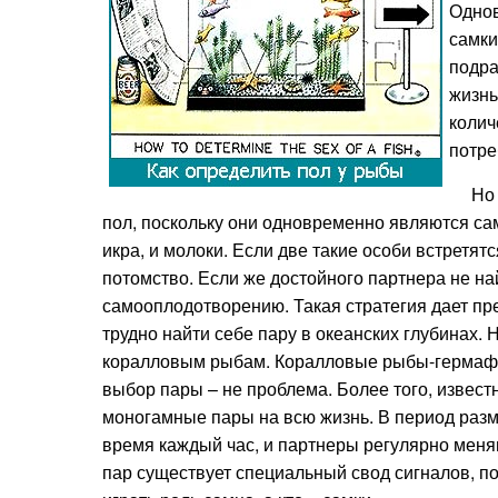
Однов
самки
подра
жизнь
колич
потре
Но ес
пол, поскольку они одновременно являются са
икра, и молоки. Если две такие особи встретятс
потомство. Если же достойного партнера не най
самооплодотворению. Такая стратегия дает 
трудно найти себе пару в океанских глубинах. 
коралловым рыбам. Коралловые рыбы-гермафр
выбор пары – не проблема. Более того, извес
моногамные пары на всю жизнь. В период разм
время каждый час, и партнеры регулярно меня
пар существует специальный свод сигналов, по