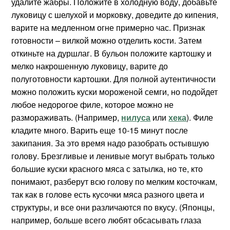
удалите жабры. Положите в холодную воду, добавьте
луковицу с шелухой и морковку, доведите до кипения,
варите на медленном огне примерно час. Признак
готовности – вилкой можно отделить кости. Затем
откиньте на дуршлаг. В бульон положите картошку и
мелко накрошенную луковицу, варите до
полуготовности картошки. Для полной аутентичности
можно положить куски мороженой семги, но подойдет
любое недорогое филе, которое можно не
размораживать. (Например,
нилуса
или
хека
). Филе
кладите много. Варить еще 10-15 минут после
закипания. За это время надо разобрать остывшую
голову. Брезгливые и ленивые могут выбрать только
большие куски красного мяса с затылка, но те, кто
понимают, разберут всю голову по мелким косточкам,
так как в голове есть кусочки мяса разного цвета и
структуры, и все они различаются по вкусу. (Японцы,
например, больше всего любят обсасывать глаза