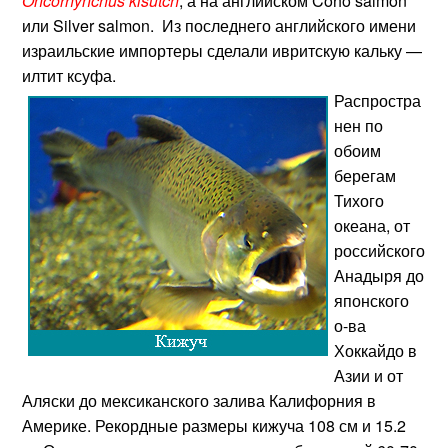
Oncorhynchus kisutch
, а на английском Coho salmon
или Silver salmon. Из последнего английского имени
израильские импортеры сделали ивритскую кальку —
илтит ксуфа.
Распростра
нен по
обоим
берегам
Тихого
океана, от
российского
Анадыря до
японского
о-ва
Хоккайдо в
Азии и от
Аляски до мексиканского залива Калифорния в
Америке. Рекордные размеры кижуча 108 см и 15.2