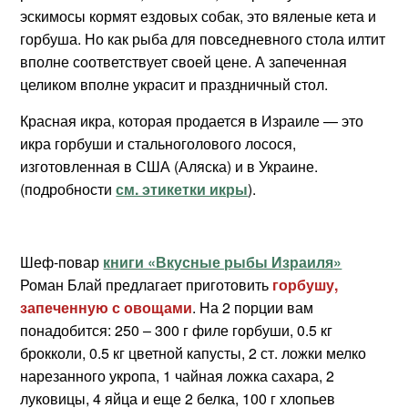
эскимосы кормят ездовых собак, это вяленые кета и
горбуша. Но как рыба для повседневного стола илтит
вполне соответствует своей цене. А запеченная
целиком вполне украсит и праздничный стол.
Красная икра, которая продается в Израиле — это
икра горбуши и стальноголового лосося,
изготовленная в США (Аляска) и в Украине.
(подробности
см. этикетки икры
).
Шеф-повар
книги «Вкусные рыбы Израиля»
Роман Блай предлагает приготовить
горбушу,
запеченную с овощами
.
На 2 порции вам
понадобится: 250 – 300 г филе горбуши, 0.5 кг
брокколи, 0.5 кг цветной капусты, 2 ст. ложки мелко
нарезанного укропа, 1 чайная ложка сахара, 2
луковицы, 4 яйца и еще 2 белка, 100 г хлопьев