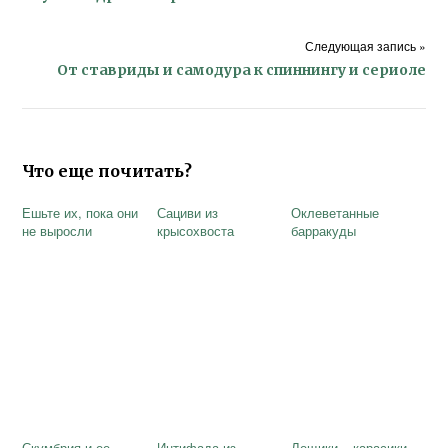
Следующая запись »
От ставриды и самодура к спиннингу и сериоле
Что еще почитать?
Ешьте их, пока они
Сациви из
Оклеветанные
не выросли
крысохвоста
барракуды
Скумбрия и ее
Интифада из
Лещики – карасики