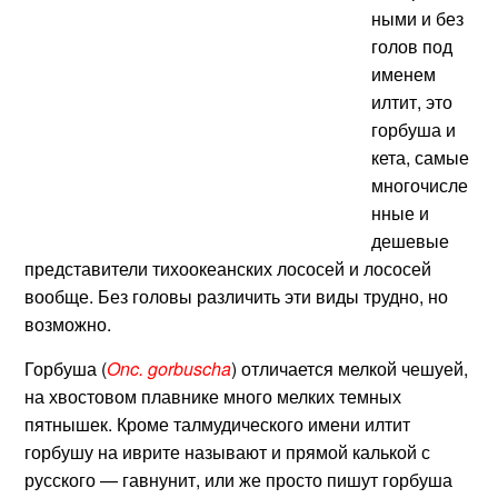
ными и без
голов под
именем
илтит, это
горбуша и
кета, самые
многочисле
нные и
дешевые
представители тихоокеанских лососей и лососей
вообще. Без головы различить эти виды трудно, но
возможно.
Горбуша (
Onc. gorbuscha
) отличается мелкой чешуей,
на хвостовом плавнике много мелких темных
пятнышек. Кроме талмудического имени илтит
горбушу на иврите называют и прямой калькой с
русского — гавнунит, или же просто пишут горбуша