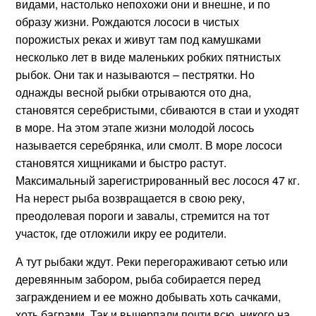
видами, настолько непохожи они и внешне, и по
образу жизни. Рождаются лососи в чистых
порожистых реках и живут там под камушками
несколько лет в виде маленьких робких пятнистых
рыбок. Они так и называются – пестрятки. Но
однажды весной рыбки отрываются ото дна,
становятся серебристыми, сбиваются в стаи и уходят
в море. На этом этапе жизни молодой лосось
называется серебрянка, или смолт. В море лососи
становятся хищниками и быстро растут.
Максимальный зарегистрированный вес лосося 47 кг.
На нерест рыба возвращается в свою реку,
преодолевая пороги и завалы, стремится на тот
участок, где отложили икру ее родители.
А тут рыбаки ждут. Реки перегораживают сетью или
деревянным забором, рыба собирается перед
заграждением и ее можно добывать хоть сачками,
хоть баграми. Так и вычерпали почти всю, никого на