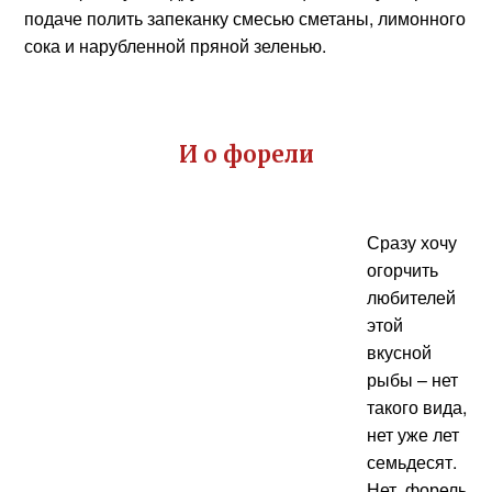
подаче полить запеканку смесью сметаны, лимонного
сока и нарубленной пряной зеленью.
И о форели
Сразу хочу
огорчить
любителей
этой
вкусной
рыбы – нет
такого вида,
нет уже лет
семьдесят.
Нет, форель