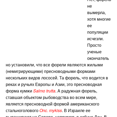
не
вымерла,
хотя многие
ее
популяции
исчезли.
Просто
ученые
окончатель
но установили, что все форели являются жилыми
(немигрирующими) пресноводными формами
нескольких видов лососей. Та форель, что водится в
реках и ручьях Европы и Азии, это пресноводная
форма кумжи
Salmo trutta
. A радужная форель,
ставшая объектом рыбоводства во всем мире,
является пресноводной формой американского
стальноголового
Onc. mykiss
. В Израиле ее
выращивают на Севере, например, в кибуце Дан. В