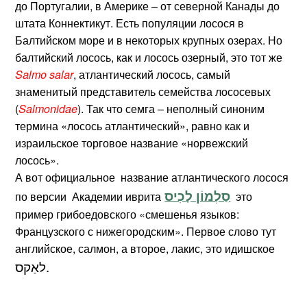
до Португалии, в Америке – от северной Канады до
штата Коннектикут. Есть популяции лосося в
Балтийском море и в некоторых крупных озерах. Но
балтийский лосось, как и лосось озерный, это тот же
Salmo salar
, атлантический лосось, самый
знаменитый представитель семейства лососевых
(
Salmonidae
). Так что семга – неполный синоним
термина «лосось атлантический», равно как и
израильское торговое название «норвежский
лосось».
А вот официальное название атлантического лосося
סַלְמוֹן לָכִיס
по версии Академии иврита
это
пример грибоедовского «смешенья языков:
Французского с нижегородским». Первое слово тут
английское, салмон, а второе, лакис, это идишское
לאַקס.