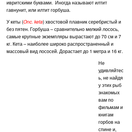
ивритскими буквами. Иногда называют илтит
гавнунит, или илтит горбуша.
У кеты (
Onc. keta
) хвостовой плавник серебристый и
без пятен. Горбуша – сравнительно мелкий лосось,
самые крупные экземпляры вырастают до 70 см и 7
кг. Кета – наиболее широко распространенный и
массовый вид лососей. Дорастает до 1 метра и 16 кг.
Не
удивляйтес
ь, не найдя
у этих рыб
знакомых
вам по
фильмам и
книгам
горбов на
спине и,