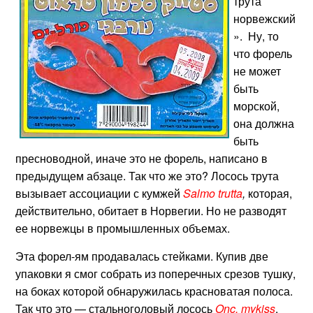
трута
норвежский
». Ну, то
что форель
не может
быть
морской,
она должна
быть
пресноводной, иначе это не форель, написано в
предыдущем абзаце. Так что же это? Лосось трута
вызывает ассоциации с кумжей
Salmo trutta
,
которая,
действительно, обитает в Норвегии. Но не разводят
ее норвежцы в промышленных объемах.
Эта форел-ям продавалась стейками. Купив две
упаковки я смог собрать из поперечных срезов тушку,
на боках которой обнаружилась красноватая полоса.
Так что это — стальноголовый лосось
Onc. mykiss
,