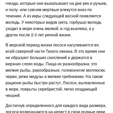
гнезда, которые они выкапывают на дне рек и ручьев,
и полу- или совсем мертвые влекутся вниз по
течению. А из икры следующей весной появляется
молодь. У некоторых видов (кета, горбуша) молодь
уходит в море очень мелкой, в год выклева, а у
других после 2-3 лет речной жизни.
В морской период жизни лососи нагуливаются во
всей северной части Тихого океана. В это время они
не образуют больших скоплений и держатся в
верхних слоях воды. Пища их разнообразна: это
мелкие рыбы, ракообразные, головоногие моллюски,
черви, реже медузы и мелкие гребневики. На таком
рационе рыбы быстро растут, Лососи, выловленные
в море, покрыты серебристой, легко опадающей
чешуей.
Достигнув определенного для каждого вида размера,
лососи возвращаются на нерест в свои родные реки.