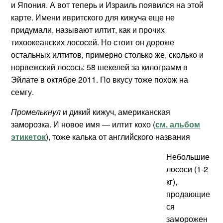
и Япония. А вот теперь и Израиль появился на этой
карте. Имени ивритского для кижуча еще не
придумали, называют илтит, как и прочих
тихоокеанских лососей. Но стоит он дороже
остальных илтитов, примерно столько же, сколько и
норвежский лосось: 58 шекелей за килограмм в
Эйлате в октябре 2011. По вкусу тоже похож на
семгу.
Промелькнул
и дикий кижуч, американская
заморозка. И новое имя — илтит кохо (
см. альбом
этикеток
), тоже калька от английского названия
Небольшие
лососи (1-2
кг),
продающие
ся
заморожен