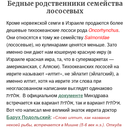
Бедные родственники семейства
лососевых
Кроме норвежской семги в Израиле продаются более
дешевые тихоокеанские лососи рода
Oncorhynchus
.
Они относятся к тому же семейству
Salmonidae
(лососевые), но кулинарами ценятся меньше. Зато
именно они дают нам кошерную красную икру (в
Израиле красная икра, та, что в супермаркетах —
американская, с Аляски). Тихоокеанских лососей на
иврите называют «илтит», не эйлатит (эйлатский), а
именно илтит, хотя на иврите эти слова при
неогласованном написании выглядят одинаково
אלתית. В официальном
документе
Минздрава
встречается как вариант אלתית, так и вариант אילתית.
Вот что написал мне великий знаток иврита доктор
Барух Подольский
:
«Слово илтит, как название
некоей рыбы, встречается в Мишне (5-6 век н.э.). Откуда