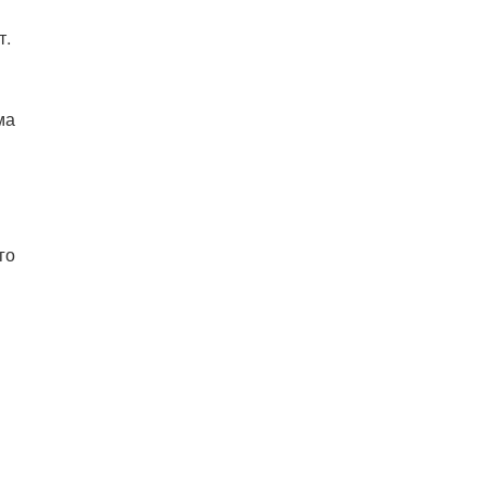
т.
ма
го