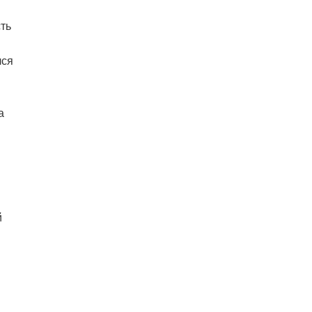
ть
лся
а
й