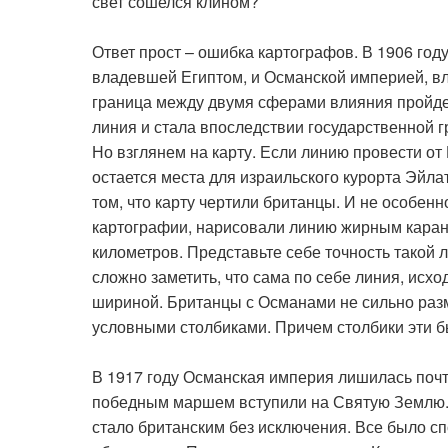
свет сошелся клином?
Ответ прост – ошибка картографов. В 1906 го
владевшей Египтом, и Османской империей, вл
граница между двумя сферами влияния пройдет
линия и стала впоследствии государственной 
Но взглянем на карту. Если линию провести от
остается места для израильского курорта Эйлат
том, что карту чертили британцы. И не особен
картографии, нарисовали линию жирным каранд
километров. Представьте себе точность такой л
сложно заметить, что сама по себе линия, исх
шириной. Британцы с Османами не сильно раз
условными столбиками. Причем столбики эти бы
В 1917 году Османская империя лишилась почт
победным маршем вступили на Святую Землю. С
стало британским без исключения. Все было сп