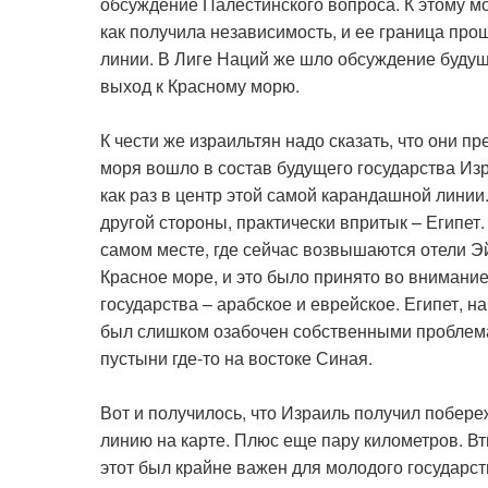
обсуждение Палестинского вопроса. К этому м
как получила независимость, и ее граница про
линии. В Лиге Наций же шло обсуждение будущи
выход к Красному морю.
К чести же израильтян надо сказать, что они 
моря вошло в состав будущего государства Изр
как раз в центр этой самой карандашной линии
другой стороны, практически впритык – Египет
самом месте, где сейчас возвышаются отели Эй
Красное море, и это было принято во внимани
государства – арабское и еврейское. Египет, н
был слишком озабочен собственными проблемам
пустыни где-то на востоке Синая.
Вот и получилось, что Израиль получил побере
линию на карте. Плюс еще пару километров. Вт
этот был крайне важен для молодого государст