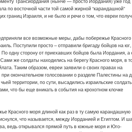
оменту Трансиордания (нынче — просто Иордания) уже год
шла по восточной части той самой жирной “карандашной”
х границ Израиля, и не было и речи о том, что евреи получ
предприняли все возможные меры, дабы побережье Красного
аиль. Поступили просто – отправили бригаду бойцов на юг,
. По одну сторону от приехавших бойцов была Иордания, а 
. Сами же солдаты находились на берегу Красного моря, в т
лата. Таким образом, евреи заявили о своих правах на
е при окончательном голосовании о разделе Палестины на 
а чьей территории, по сути, высадились израильские солдаты
и, что бы еще вникать в события на крохотном клочке
жье Красного моря длиной как раз в ту самую карандашную
иснулся, что называется, между Иорданией и Египтом. И ша
ва, ведь открывался прямой путь в южные моря и Юго-