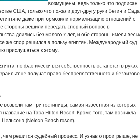
возмущены, ведь только что подписан
тве США, только что пожали друг-другу руки Бегин и Сада
та египтяне даже притормозили нормализацию отношений с
бе стороны решили передать спорный вопрос в
ьства длились без малого 7 лет, и обе стороны имели весь
все же спор решился в пользу египтян. Международный суд
лю прислушаться к этому.
Египта, но фактически вся собственность останется в руках
израильтяне получат право беспрепятственного и безвизово
?
е возвели там три гостиницы, самая известная из которых
название на Taba Hilton Resort. Кроме того, там возникла
Нельсона (Nelson Beach resort).
 чем решится судебный процесс. И узнав о проигрыше, не