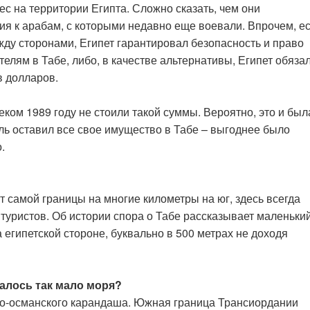
ес на территории Египта. Сложно сказать, чем они
ия к арабам, с которыми недавно еще воевали. Впрочем, ес
жду сторонами, Египет гарантировал безопасность и право
лям в Табе, либо, в качестве альтернативы, Египет обяза
в долларов.
еком 1989 году не стоили такой суммы. Вероятно, это и был
ь оставил все свое имущество в Табе – выгоднее было
.
т самой границы на многие километры на юг, здесь всегда
туристов. Об истории спора о Табе рассказывает маленьки
египетской стороне, буквально в 500 метрах не доходя
алось так мало моря?
но-османского карандаша. Южная граница Трансиордании