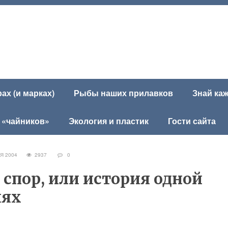
х (и марках)
Рыбы наших прилавков
Знай ка
 «чайников»
Экология и пластик
Гости сайта
РЯ 2004
2937
0
 спор, или история одной
иях