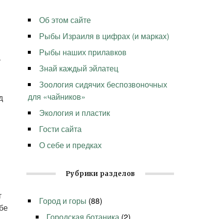
Об этом сайте
Рыбы Израиля в цифрах (и марках)
Рыбы наших прилавков
у
Знай каждый эйлатец
Зоология сидячих беспозвоночных
для «чайников»
д
Экология и пластик
Гости сайта
О себе и предках
Рубрики разделов
т
Город и горы
(88)
бе
Городская ботаника
(2)