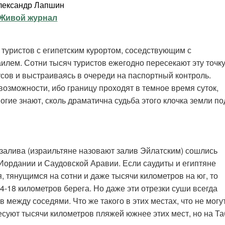
лександр Лапшин
Живой журнал
 туристов с египетским курортом, соседствующим с
лем. Сотни тысяч туристов ежегодно пересекают эту точк
усов и выстраиваясь в очереди на паспортный контроль.
возможности, ибо границу проходят в темное время суток,
огие знают, сколь драматична судьба этого клочка земли по
 залива (израильтяне назовают залив Эйлатским) сошлись
 Иордании и Саудовской Аравии. Если саудиты и египтяне
тянущимся на сотни и даже тысячи километров на юг, то
-18 километров берега. Но даже эти отрезки суши всегда
 между соседями. Что же такого в этих местах, что не могу
есуют тысячи километров пляжей южнее этих мест, но на Та