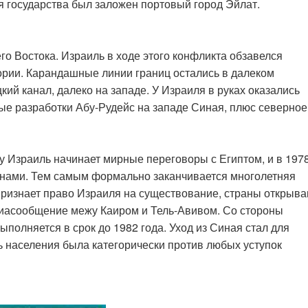
 государства был заложен портовый город Эйлат.
о Востока. Израиль в ходе этого конфликта обзавелся
ории. Карандашные линии границ остались в далеком
кий канал, далеко на западе. У Израиля в руках оказались
е разработки Абу-Рудейс на западе Синая, плюс северное
у Израиль начинает мирные переговоры с Египтом, и в 197
нами. Тем самым формально заканчивается многолетняя
признает право Израиля на существование, страны открыв
авиасообщение межу Каиром и Тель-Авивом. Со стороны
ыполняется в срок до 1982 года. Уход из Синая стал для
ь населения была категорически против любых уступок