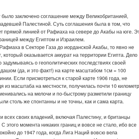
ду было заключено соглашение между Великобританией,
адевшей Палестиной. Суть соглашения была в том, что
 прямой линией от Рафиаха на севере до Акабы на юге. Э
границей между Египтом и Израилем.
 Рафиаха в Секторе Газа до иорданской Акабы, то явно не
, который оказывается аккурат на территории Египта. Дело
но задумываясь о геополитических последствиях своей
ашом (да, и это факт!) на карте масштабом 1см = 100
инии. Если присмотреться к старой карте 1906 года, не
одя из масштаба на местности, получилась почти 10 километ
менивались на мелочи и по-быстрому разметили границу
ли столь же спонтанны и не точны, как и сама карта.
и всех своих владений, включая Палестину, и британцы
 этого момента никаких границ и вовсе не стало, ибо все
окойно до 1947 года, когда Лига Наций вовсю вела