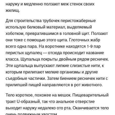
наружу и медленно ползают меж стенок своих
жилищ.
Для строительства трубочек перистожаберные
использую белковый материал, выделяемый
хоботком, превратившимся в головной щит. Ползают
они тоже с помощью этого щита. Глоточных жабр
всего одна пара. На воротнике находятся 1-9 пар
перистых щупалец — отсюда происходит название
класса. Щупальца покрыты двойным рядом ресничек.
Эти щупальца выпускают липкие слизистые нити, к
которым прилипают мелкие организмы и другие
съедобные частички. Затем биением ресничек нити с
прилипшей пищей направляются в рот животного.
Тело короткое, похожее на мешок. Пищеварительный
тракт U-образный, так что анальное отверстие
выходит наружу недалеко ото рта. Оканчивается тело
очень подвижным хвостом.