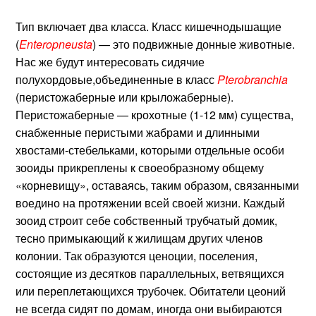
Тип включает два класса. Класс кишечнодышащие
(
Enteropneusta
) — это подвижные донные животные.
Нас же будут интересовать сидячие
полухордовые,объединенные в класс
Pterobranchia
(перистожаберные или крыложаберные).
Перистожаберные — крохотные (1-12 мм) существа,
снабженные перистыми жабрами и длинными
хвостами-стебельками, которыми отдельные особи
зооиды прикреплены к своеобразному общему
«корневищу», оставаясь, таким образом, связанными
воедино на протяжении всей своей жизни. Каждый
зооид строит себе собственный трубчатый домик,
тесно примыкающий к жилищам других членов
колонии. Так образуются ценоции, поселения,
состоящие из десятков параллельных, ветвящихся
или переплетающихся трубочек. Обитатели цеоний
не всегда сидят по домам, иногда они выбираются