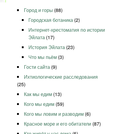
Город и горы
(88)
Городская ботаника
(2)
Интернет-хрестоматия по истории
Эйлата
(17)
История Эйлата
(23)
Что мы пьём
(3)
Гости сайта
(9)
Ихтиологические расследования
(25)
Как мы едим
(13)
Кого мы едим
(59)
Кого мы ловим и разводим
(6)
Красное море и его обитатели
(87)
Кто живёт у нас дома
(5)