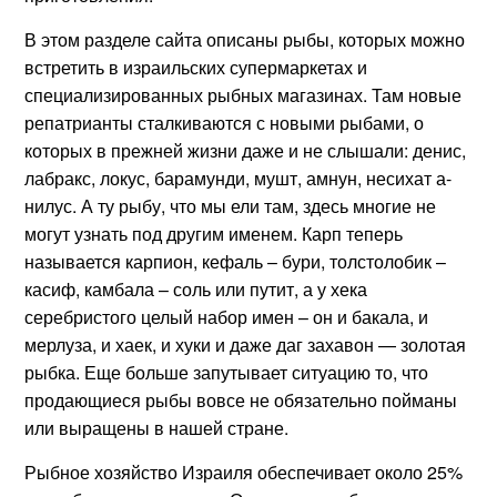
В этом разделе сайта описаны рыбы, которых можно
встретить в израильских супермаркетах и
специализированных рыбных магазинах. Там новые
репатрианты сталкиваются с новыми рыбами, о
которых в прежней жизни даже и не слышали: денис,
лабракс, локус, барамунди, мушт, амнун, несихат а-
нилус. А ту рыбу, что мы ели там, здесь многие не
могут узнать под другим именем. Карп теперь
называется карпион, кефаль – бури, толстолобик –
касиф, камбала – соль или путит, а у хека
серебристого целый набор имен – он и бакала, и
мерлуза, и хаек, и хуки и даже даг захавон — золотая
рыбка. Еще больше запутывает ситуацию то, что
продающиеся рыбы вовсе не обязательно пойманы
или выращены в нашей стране.
Рыбное хозяйство Израиля обеспечивает около 25%