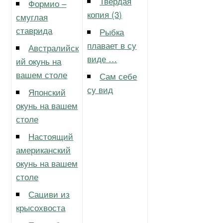
Твердая
Формио –
копия (3)
смуглая
ставрида
Рыбка
плавает в су
Австралийск
виде …
ий окунь на
вашем столе
Сам себе
су вид
Японский
окунь на вашем
столе
Настоящий
американский
окунь на вашем
столе
Сациви из
крысохвоста