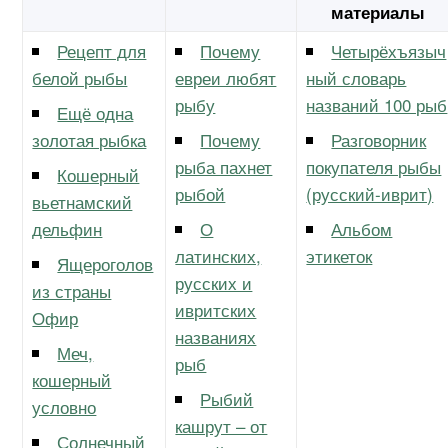
материалы
Рецепт для
Почему
Четырёхъязыч
белой рыбы
евреи любят
ный словарь
рыбу
названий 100 рыб
Ещё одна
золотая рыбка
Почему
Разговорник
рыба пахнет
покупателя рыбы
Кошерный
рыбой
(русский-иврит)
вьетнамский
дельфин
О
Альбом
латинских,
этикеток
Ящероголов
русских и
из страны
ивритских
Офир
названиях
Меч,
рыб
кошерный
Рыбий
условно
кашрут – от
Солнечный