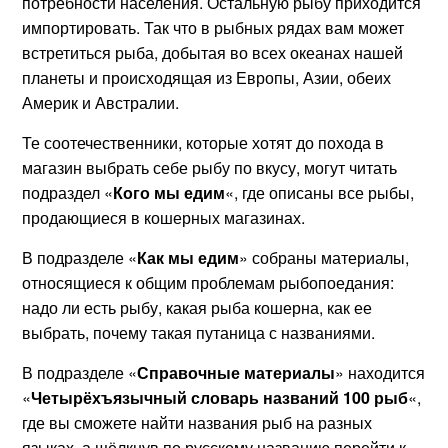
потребности населения. Остальную рыбу приходится
импортировать. Так что в рыбных рядах вам может
встретиться рыба, добытая во всех океанах нашей
планеты и происходящая из Европы, Азии, обеих
Америк и Австралии.
Те соотечественники, которые хотят до похода в
магазин выбрать себе рыбу по вкусу, могут читать
подраздел «
Кого мы едим
«, где описаны все рыбы,
продающиеся в кошерных магазинах.
В подразделе «
Как мы едим
» собраны материалы,
относящиеся к общим проблемам рыбопоедания:
надо ли есть рыбу, какая рыба кошерна, как ее
выбрать, почему такая путаница с названиями.
В подразделе «
Справочные материалы
» находится
«
Четырёхъязычный словарь названий 100 рыб
«,
где вы сможете найти названия рыб на разных
языках, а щёлкнув по русскому названию перейти к