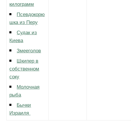
килограмм
Псевдокорю
шка из Перу
Судак из
Киева
Змееголов
Шкипер в
собственном
соку
Молочная
рыба
Бычки
Израиля