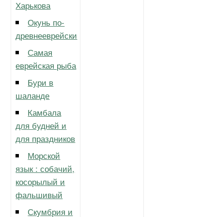
Харькова
Окунь по-
древнееврейски
Самая
еврейская рыба
Бури в
шаланде
Камбала
для будней и
для праздников
Морской
язык : собачий,
косорылый и
фальшивый
Скумбрия и