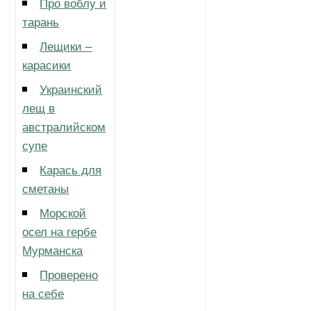
Про воблу и
тарань
Лещики –
карасики
Украинский
лещ в
австралийском
супе
Карась для
сметаны
Морской
осел на гербе
Мурманска
Проверено
на себе