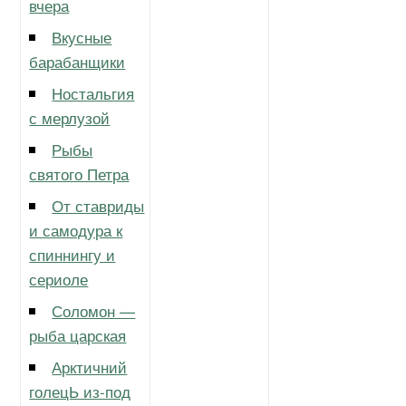
вчера
Вкусные
барабанщики
Ностальгия
с мерлузой
Рыбы
святого Петра
От ставриды
и самодура к
спиннингу и
сериоле
Соломон —
рыба царская
Арктичний
голецЬ из-под