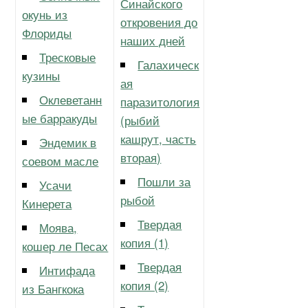
Синайского
окунь из
откровения до
Флориды
наших дней
Тресковые
Галахическ
кузины
ая
Оклеветанн
паразитология
ые барракуды
(рыбий
кашрут, часть
Эндемик в
вторая)
соевом масле
Пошли за
Усачи
рыбой
Кинерета
Твердая
Моява,
копия (1)
кошер ле Песах
Твердая
Интифада
копия (2)
из Бангкока