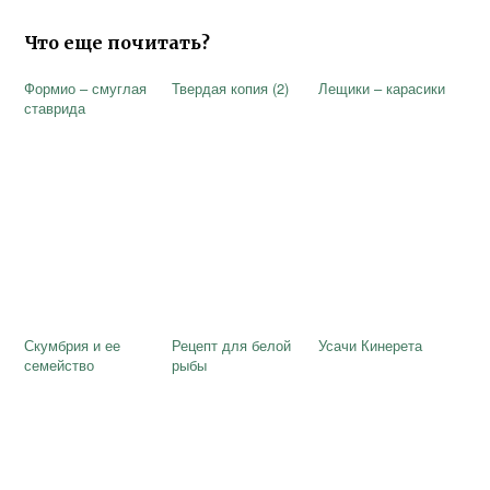
Что еще почитать?
Формио – смуглая
Твердая копия (2)
Лещики – карасики
ставрида
Скумбрия и ее
Рецепт для белой
Усачи Кинерета
семейство
рыбы