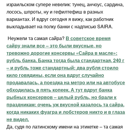
израильском супере невелик: тунец, анчоус, сардина,
лосось, шпроты, ну и гефилтефиш в разных
вариантах. И вдруг сегодня я вижу, как работник
выкладывает на полку банки с надписью SAIRA.
Неужели та самая сайра?
В советское время
сайру знали все – это были вкусные, но
тревожно дорогие консервы «Сайра в масле»:
рубль банка. Банка тогда была стандартная, 240 г
– и рубль тоже стандартный: два рубля стоило
кило говядины, если она вдруг случайно
продавалась, а поездка на метро или на автобусе
обходилась в пять копеек. А тут вдруг банка
рыбных консервов – целый рубль, но брали к
праздникам: очень уж вкусной казалось та сайра,
когда никаких фуагра и лобстеров никто и в глаза
не видел.
Да, судя по латинскому имени на этикетке – та самая