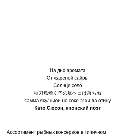
На дно аромата
От жареной сайры
Солнце село
秋刀魚焼く匂の底へ日は落ちぬ
самма яку/ ниои-но соко-э/ хи-ва отину
Като Сюсон, японский поэт
Ассортимент рыбных консервов в типичном