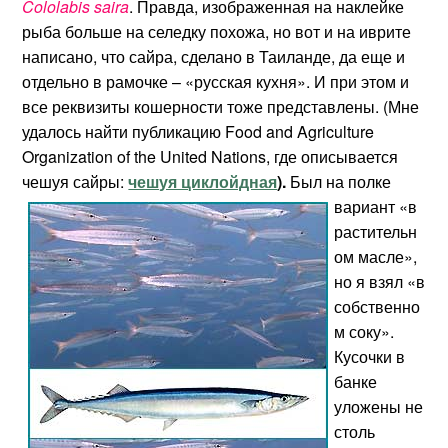
Cololabis saira
. Правда, изображенная на наклейке
рыба больше на селедку похожа, но вот и на иврите
написано, что сайра, сделано в Таиланде, да еще и
отдельно в рамочке – «русская кухня». И при этом и
все реквизиты кошерности тоже представлены. (Мне
удалось найти публикацию Food and Agriculture
Organization of the United Nations, где описывается
чешуя сайры:
чешуя циклойдная
).
Был на полке
вариант «в
растительн
ом масле»,
но я взял «в
собственно
м соку».
Кусочки в
банке
уложены не
столь