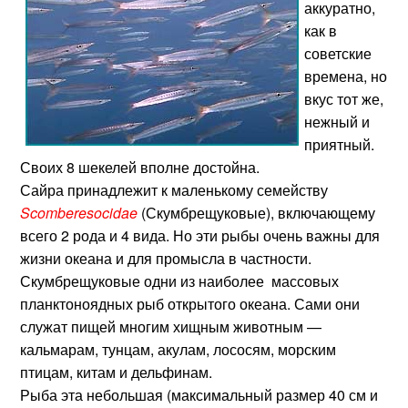
аккуратно,
как в
советские
времена, но
вкус тот же,
нежный и
приятный.
Своих 8 шекелей вполне достойна.
Сайра принадлежит к маленькому семейству
Scomberesocidae
(Скумбрещуковые), включающему
всего 2 рода и 4 вида. Но эти рыбы очень важны для
жизни океана и для промысла в частности.
Скумбрещуковые одни из наиболее массовых
планктоноядных рыб открытого океана. Сами они
служат пищей многим хищным животным —
кальмарам, тунцам, акулам, лососям, морским
птицам, китам и дельфинам.
Рыба эта небольшая (максимальный размер 40 см и