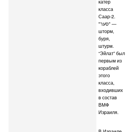
катер
класса
Саар-2.
"סער" —
шторм,
буря,
штурм.
“Эйлат” был
первым из
кораблей
этого
класса,
входивших
в состав
ВМФ
Израиля.
В Израиле