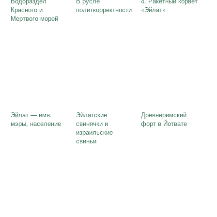
Водораздел
В русле
4. Ракетный корвет
Красного и
политкорректности
«Эйлат»
Мертвого морей
Эйлат — имя,
Эйлатские
Древнеримский
мэры, население
свинячки и
форт в Йотвате
израильские
свиньи