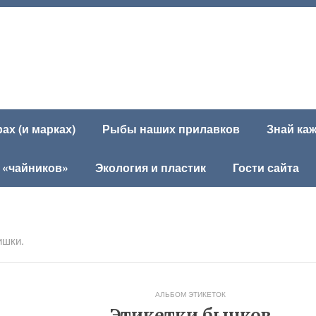
х (и марках)
Рыбы наших прилавков
Знай ка
 «чайников»
Экология и пластик
Гости сайта
ишки.
АЛЬБОМ ЭТИКЕТОК
Этикетки бычков