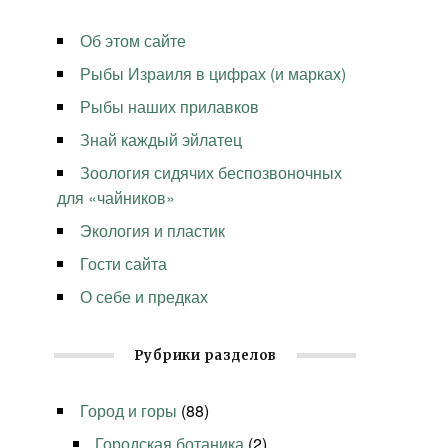
Об этом сайте
Рыбы Израиля в цифрах (и марках)
Рыбы наших прилавков
Знай каждый эйлатец
Зоология сидячих беспозвоночных
для «чайников»
Экология и пластик
Гости сайта
О себе и предках
Рубрики разделов
Город и горы
(88)
Городская ботаника
(2)