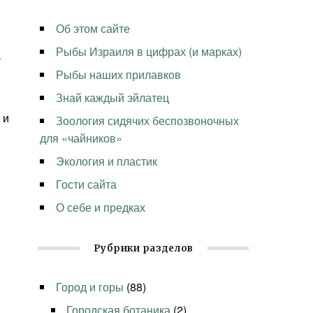
Об этом сайте
Рыбы Израиля в цифрах (и марках)
а
Рыбы наших прилавков
Знай каждый эйлатец
 и
Зоология сидячих беспозвоночных
для «чайников»
Экология и пластик
Гости сайта
О себе и предках
Рубрики разделов
Город и горы
(88)
Городская ботаника
(2)