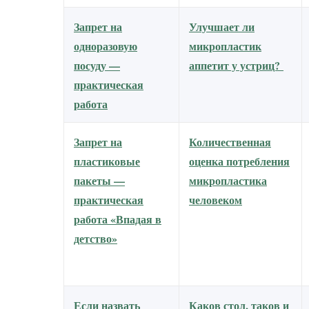
Запрет на
Улучшает ли
одноразовую
микропластик
посуду —
аппетит у устриц?
практическая
работа
Запрет на
Количественная
пластиковые
оценка потребления
пакеты —
микропластика
практическая
человеком
работа «Впадая в
детство»
Если назвать
Каков стол, таков и