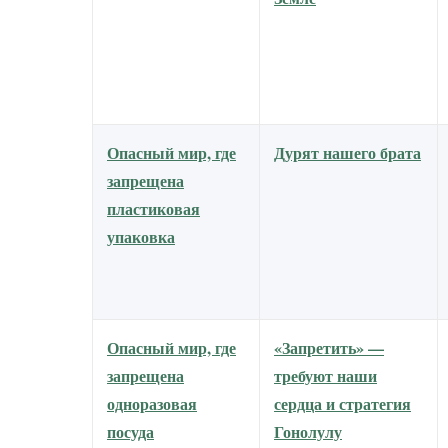
Опасный мир, где
Дурят нашего брата
запрещена
пластиковая
упаковка
Опасный мир, где
«Запретить» —
запрещена
требуют наши
одноразовая
сердца и стратегия
посуда
Гонолулу