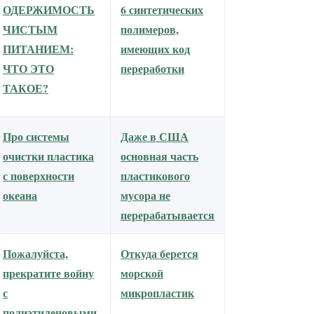
ОДЕРЖИМОСТЬ
6 синтетических
ЧИСТЫМ
полимеров,
ПИТАНИЕМ:
имеющих код
ЧТО ЭТО
переработки
ТАКОЕ?
Про системы
Даже в США
очистки пластика
основная часть
с поверхности
пластикового
океана
мусора не
перерабатывается
Пожалуйста,
Откуда берется
прекратите войну
морской
с
микропластик
полиэтиленовыми