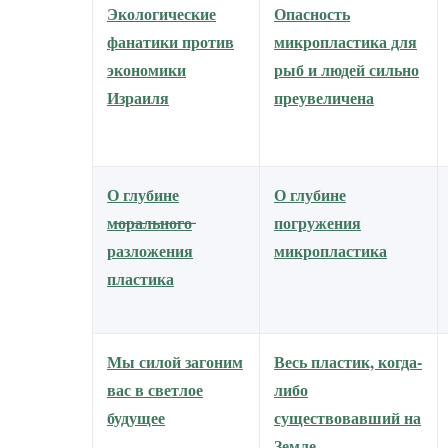
Экологические
Опасность
фанатики против
микропластика для
экономики
рыб и людей сильно
Израиля
преувеличена
О глубине
О глубине
м̶о̶р̶а̶л̶ь̶н̶о̶г̶о̶
погружения
разложения
микропластика
пластика
Мы силой загоним
Весь пластик, когда-
вас в светлое
либо
будущее
существовавший на
Земле