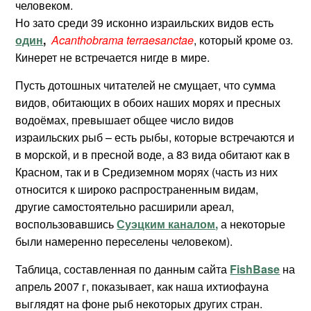
человеком.
Но зато среди 39 исконно израильских видов есть
один
,
Acanthobrama terraesanctae
, который кроме оз.
Кинерет не встречается нигде в мире.
Пусть дотошных читателей не смущает, что сумма
видов, обитающих в обоих наших морях и пресных
водоёмах, превышает общее число видов
израильских рыб – есть рыбы, которые встречаются и
в морской, и в пресной воде, а 83 вида обитают как в
Красном, так и в Средиземном морях (часть из них
относится к широко распространенным видам,
другие самостоятельно расширили ареал,
воспользовавшись
Суэцким каналом
,
а некоторые
были намеренно переселены человеком).
Таблица, составленная по данным сайта
FishBase
на
апрель 2007 г, показывает, как наша ихтиофауна
выглядят на фоне рыб некоторых других стран.