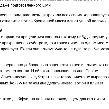
ь даже подготовленного СМИ).
 океан своим пластиком, затрахали всех своим коронавирусо
т отцепиться от выброшенной маски или от ушной палочки.
о!
и стараются прицепиться хвостом к какому-нибудь предмету,
прикреплено к субстрату, то и конек живет на одном месте.
 дрейфует. Ежели они плывут куда-то не туда, то рыбка мож
 совершенно добровольно зацепился за нее и плывет как п
ка таскает конька. И обратите внимание на дно. Оно не
. Илисто-песчаный субстрат, на котором ничего не выросло 
ых. Коньку на таком дне делать нечего, вот он и плывет
и тоже дрейфует на ней над неподходящем для его жизни