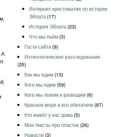
Интернет-хрестоматия по истории
Эйлата
(17)
м,
История Эйлата
(23)
Что мы пьём
(3)
Гости сайта
(9)
 А
Ихтиологические расследования
ет
(25)
Как мы едим
(13)
од
Кого мы едим
(59)
Кого мы ловим и разводим
(6)
и
Красное море и его обитатели
(87)
Кто живёт у нас дома
(5)
Мои тексты про пластик
(26)
Новости
(3)