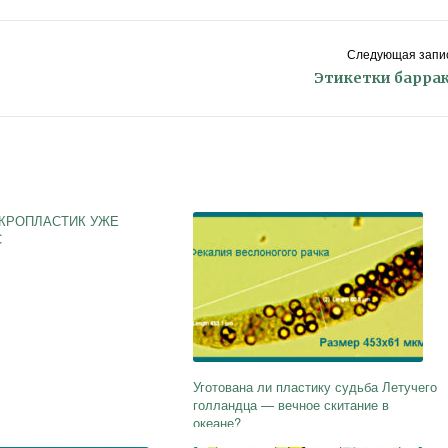
Следующая запис
Этикетки барра
ИКРОПЛАСТИК УЖЕ
С
Уготована ли пластику судьба Летучего
голландца — вечное скитание в
океане?