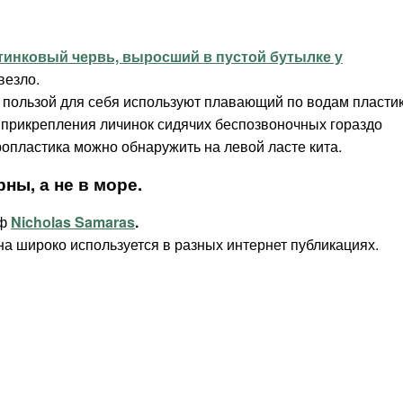
инковый червь, выросший в пустой бутылке у
везло.
с пользой для себя используют плавающий по водам пласти
 прикрепления личинок сидячих беспозвоночных гораздо
кропластика можно обнаружить на левой ласте кита.
ны, а не в море.
аф
Nicholas Samaras
.
на широко используется в разных интернет публикациях.