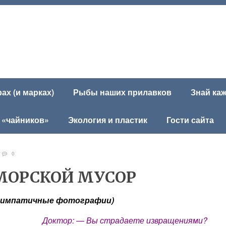
х (и марках)
Рыбы наших прилавков
Знай ка
 «чайников»
Экология и пластик
Гости сайта
7
0
МОРСКОЙ МУСОР
е симпатичные фотографии)
Доктор: — Вы страдаете извращениями?