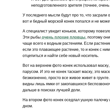
неподготовленного зрителя (точнее, очен
У последнего мысли будут про то, что засрали
вот и бедный морской конек попался и не може
А специалист увидит коньков, которому повезл
Эти рыбы
очень плохие пловцы
, поэтому он
чаще всего к водным растениям. Если растение 
если это плавающее растение, то и конек с ним
отцепиться и найти себе новый носитель.
Вот на верхнем фото конек использовал маску,
парусом. И это не конек таскает маску, это мас
безжизненно, просто все живое живет в грунте
видны лишь ямки от закопавшихся беспозвоночн
дальше в поисках лучшей доли.
На втором фото конек оседлал ушную палочку 
дном.