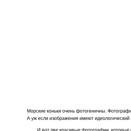
Морские коньки очень фотогеничны. Фотографи
А уж если изображения имеют идеологический с
И вот две красивые фотографии, которые