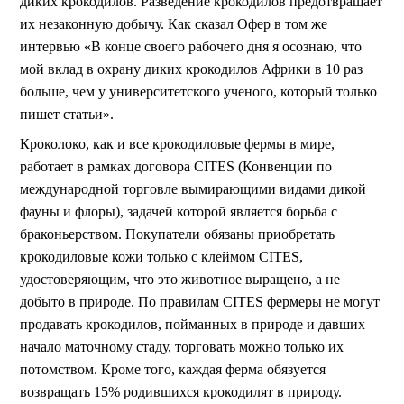
диких крокодилов.
Разведение крокодилов предотвращает
их незаконную добычу. Как сказал Офер в том же
интервью «В конце своего рабочего дня я осознаю, что
мой вклад в охрану диких крокодилов Африки в 10 раз
больше, чем у университетского ученого, который только
пишет статьи».
Кроколоко, как и все крокодиловые фермы в мире,
работает в рамках договора
CITES
(Конвенции по
международной торговле вымирающими видами дикой
фауны и флоры), задачей которой является борьба с
браконьерством. Покупатели обязаны приобретать
крокодиловые кожи только с клеймом
CITES
,
удостоверяющим, что это животное выращено, а не
добыто в природе.
По правилам
CITES
фермеры не могут
продавать крокодилов, пойманных в природе и давших
начало маточному стаду, торговать можно только их
потомством. Кроме того, каждая ферма обязуется
возвращать 15% родившихся крокодилят в природу.