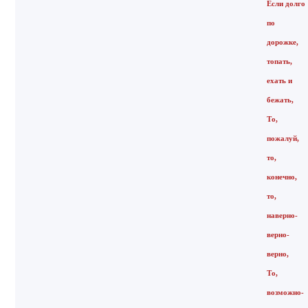
Если долго
по
дорожке,
топать,
ехать и
бежать,
То,
пожалуй,
то,
конечно,
то,
наверно-
верно-
верно,
То,
возможно-