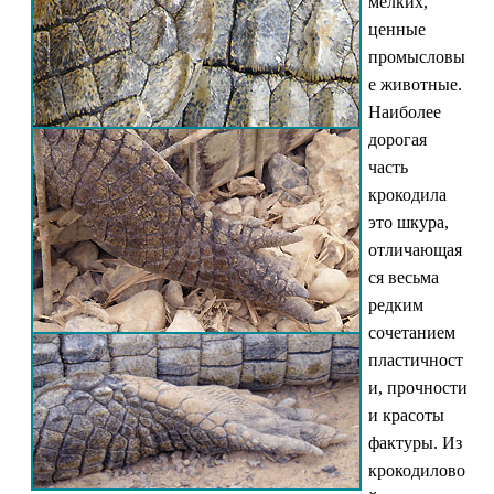
мелких,
ценные
промысловы
е животные.
Наиболее
дорогая
часть
крокодила
это шкура,
отличающая
ся весьма
редким
сочетанием
пластичност
и, прочности
и красоты
фактуры. Из
крокодилово