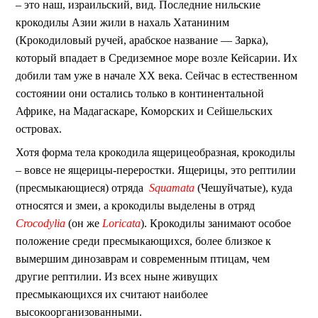
– это наш, израильский, вид. Последние нильские
крокодилы Азии жили в нахаль Хатаниним
(Крокодиловый ручей, арабское название — Зарка),
который впадает в Средиземное море возле Кейсарии. Их
добили там уже в начале ХХ века. Сейчас в естественном
состоянии они остались только в континентальной
Африке, на Мадагаскаре, Коморских и Сейшельских
островах.
Хотя форма тела крокодила ящерицеобразная, крокодилы
– вовсе не ящерицы-переростки. Ящерицы, это рептилии
(пресмыкающиеся) отряда
Squamata
(Чешуйчатые), куда
относятся и змеи, а крокодилы выделены в отряд
Crocodylia
(он же
Loricata
). Крокодилы занимают особое
положение среди пресмыкающихся, более близкое к
вымершим динозаврам и современным птицам, чем
другие рептилии. Из всех ныне живущих
пресмыкающихся их считают наиболее
высокоорганизованными.