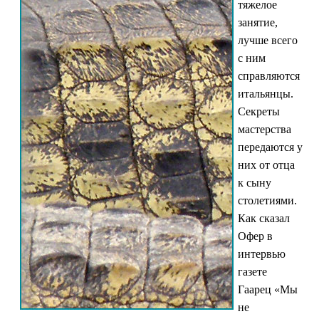
тяжелое
занятие,
лучше всего
с ним
справляются
итальянцы.
Секреты
мастерства
передаются у
них от отца
к сыну
столетиями.
Как сказал
Офер в
интервью
газете
Гаарец «Мы
не