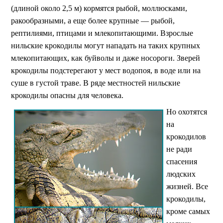
(длиной около 2,5 м) кормятся рыбой, моллюсками,
ракообразными, а еще более крупные — рыбой,
рептилиями, птицами и млекопитающими. Взрослые
нильские крокодилы могут нападать на таких крупных
млекопитающих, как буйволы и даже носороги. Зверей
крокодилы подстерегают у мест водопоя, в воде или на
суше в густой траве. В ряде местностей нильские
крокодилы опасны для человека.
Но охотятся
на
крокодилов
не ради
спасения
людских
жизней. Все
крокодилы,
кроме самых