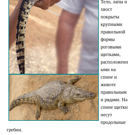
Тело, лапы и
хвост
покрыты
крупными
правильной
формы
роговыми
щитками,
расположенн
ыми на
спине и
животе
правильным
и рядами. На
спине щитки
несут
продольные
гребни.