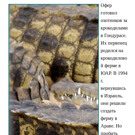
Офер
готовил
охотников за
крокодилами
в Гондурасе.
Их первенец
родился на
крокодилово
й ферме в
ЮАР. В 1994
г,
вернувшись
в Израиль,
они решили
создать
ферму в
Араве. Но
пробить