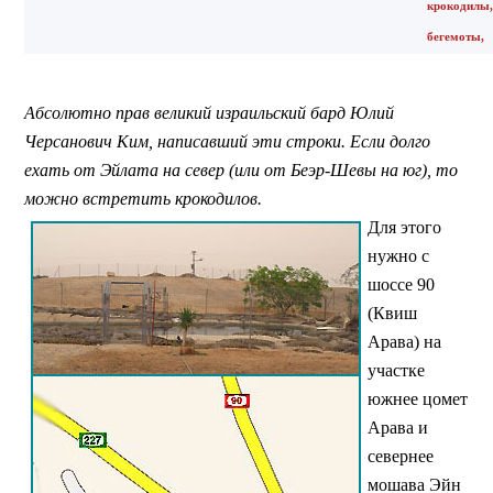
крокодилы
бегемоты,
Абсолютно прав великий израильский бард Юлий
Черсанович Ким, написавший эти строки. Если долго
ехать от Эйлата на север (или от Беэр-Шевы на юг), то
можно встретить крокодилов.
Для этого
нужно с
шоссе 90
(Квиш
Арава) на
участке
южнее цомет
Арава и
севернее
мошава Эйн