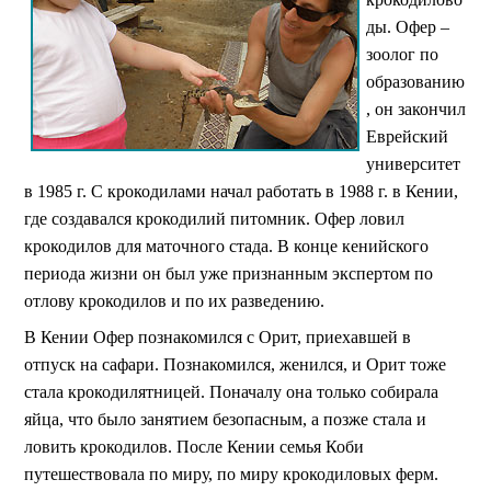
ды. Офер –
зоолог по
образованию
, он закончил
Еврейский
университет
в 1985 г. С крокодилами начал работать в
1988 г. в Кении,
где создавался крокодилий питомник. Офер ловил
крокодилов для маточного стада. В конце кенийского
периода жизни он был уже признанным экспертом по
отлову крокодилов и по их разведению.
В Кении Офер познакомился с Орит, приехавшей в
отпуск на сафари. Познакомился, женился, и Орит тоже
стала крокодилятницей. Поначалу она только собирала
яйца, что было занятием безопасным, а позже стала и
ловить крокодилов. После Кении семья Коби
путешествовала по миру, по миру крокодиловых ферм.