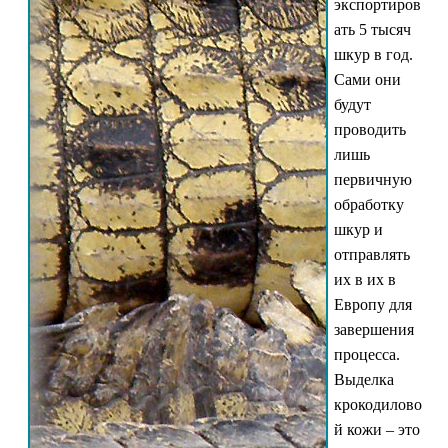
экспортиров
ать 5 тысяч
шкур в год.
Сами они
будут
проводить
лишь
первичную
обработку
шкур и
отправлять
их в их в
Европу для
завершения
процесса.
Выделка
крокодилово
й кожи – это