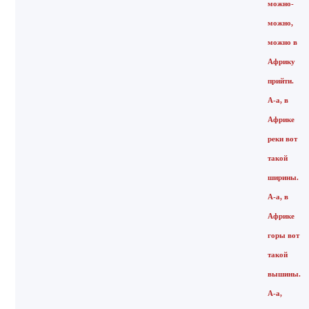
можно-
можно,
можно в
Африку
прийти.
А-а, в
Африке
реки вот
такой
ширины.
А-а, в
Африке
горы вот
такой
вышины.
А-а,