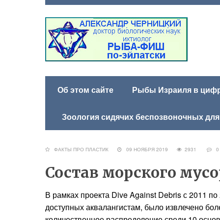
Об этом сайте
Рыбы Израиля в цифра
Зоология сидячих беспозвоночных для
ФАКТЫ ПРО ПЛАСТИК
09 НОЯБРЯ 2019
2931
0
Состав морского мусо
В рамках проекта Dive Against Debris с 2011 по
доступных аквалангистам, было извлечено бол
количественное распределение среди 10 основ