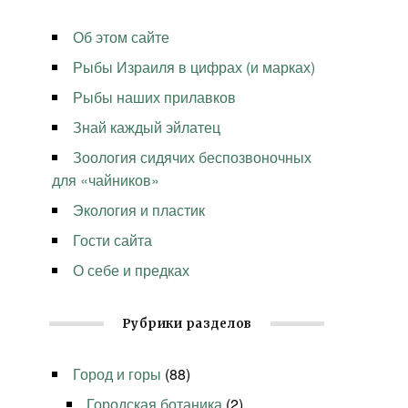
Об этом сайте
Рыбы Израиля в цифрах (и марках)
Рыбы наших прилавков
Знай каждый эйлатец
Зоология сидячих беспозвоночных
для «чайников»
Экология и пластик
Гости сайта
О себе и предках
Рубрики разделов
Город и горы
(88)
Городская ботаника
(2)