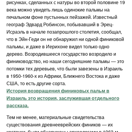
рисунках, сделанных с натуры во второй половине 19
века можно увидеть лишь одинокие пальмы на
печальном фоне пустынных пейзажей. Известный
географ Эдвард Робинсон, побывавший в Эрец-
Исраэль в начале позапрошлого столетия, сообщал,
что в Эйн-Геди он не обнаружил ни одной финиковой
пальмы, и даже в Иерихоне видел только одно
дерево. Возродившееся государство возродило и
финиководство, но наши сегодняшние пальмы — это
потомки тех деревьев, что были завезены в Израиль
в 1950-1960-х из Африки, Ближнего Востока и даже
США, то есть другие сорта.
История возвращения финиковых пальм в
Израиль это история, заслужившая отдельного
рассказа.
Тем не менее, материальные свидетельства
существования древнееврейских фиников — их
косточки, были обнаружены археологами в 1963-м