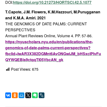
DOI:
https://doi.org/10.21273/HORTSCI.42.5.1077
T.Capote, J.M. Flowers, K.M.Hazzouri, M.Purugganan
and K.M.A. Amiri. 2021
THE GENOMICS OF DATE PALMS: CURRENT
PERSPECTIVES
Annual Plant Reviews Online, Volume 4. PP. 57-86.
https://nyuscholars.nyu.edu/en/publications/the-
genomics-of-date-palms-current-perspectives?
fbclid=IwAR3X382DGMnt6AvONGwiJM_bHSxclPIvFu
QYWQEBis9ctqqTI05VbcAN_gk
Post Views:
675