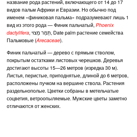
название рода растений, включающего от 14 до 17
видов пальм Африки и Евразии. Но обычно под
именем «финиковая пальма» подразумевают лишь 1
вид из этого рода — Финик пальчатый,
Phoenix
dactylifera
, תָּמָר מָצוּי, Date palm растение семейства
Пальмовые (
Arecaceae
).
Финик пальчатый — дерево с прямым стволом,
покрытым остатками листовых черешков. Деревья
достигают высоты 15—26 метров (изредка 30 м).
Листья, перистые, приподнятые, длиной до 6 метров,
расположены пучком на вершине ствола. Растения
раздельнополые. Цветки собраны в метельчатые
соцветия, ветроопыляемые. Мужские цветы заметно
отличаются от женских.