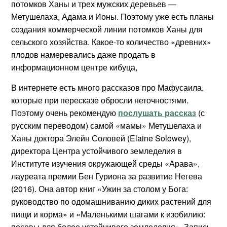
потомков Ханы и трех мужских деревьев —
Метушелаха, Адама и Ионы. Поэтому уже есть планы
создания коммерческой линии потомков Ханы для
сельского хозяйства. Какое-то количество «древних»
плодов намеревались даже продать в
информационном центре кибуца,
В интернете есть много рассказов про Мафусаила,
которые при пересказе обросли неточностями.
Поэтому очень рекомендую
послушать рассказ
(с
русским переводом) самой «мамы» Метушелаха и
Ханы доктора Элейн Соловей (Elaine Solowey),
директора Центра устойчивого земледелия в
Институте изучения окружающей среды «Арава»,
лауреата премии Бен Гуриона за развитие Негева
(2016). Она автор книг «Ужин за столом у Бога:
руководство по одомашниванию диких растений для
пищи и корма» и «Маленькими шагами к изобилию:
посевы для более устойчивого земледелия». Запись