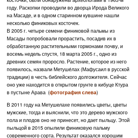
году. Раскопки проводили во дворца Ирода Великого
на Масаде, и в одном старинном кувшине нашли
несколько финиковых косточек.
В 2005 г. четыре семени финиковой пальмы из
Масады попробовали прорастить, посадив их в
обработанную растительными гормонами почву, и
восемь недель спустя, 18 марта 2005 г., одно из
древних семян проросло. Растение, которое из него
появилось, назвали Метуше́лах (Мафусаил в русской
традиции) в честь библейского долгожителя. Сейчас
оно уже находится в открытом грунте в кибуце Ктура
в пустыне Арава (
фотография слева
)
В 2011 году на Метушелахе появились цветы, цветы
мужские, тогда и выяснили, что это дерево мужского
пола и плодов оно не принесет, но дает пыльцу. Этой
пыльцой в 2015 опылили финиковую пальму
современного сорта. Результат оказался хорошим