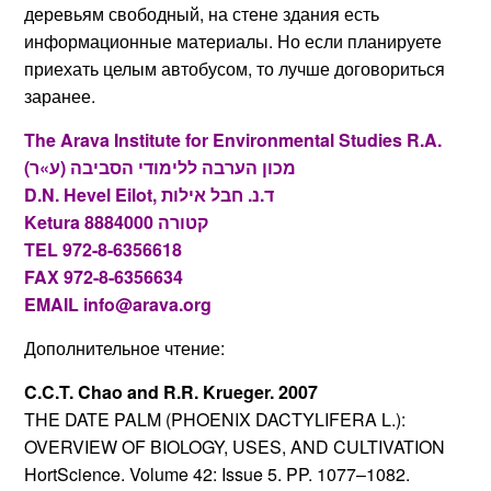
деревьям свободный, на стене здания есть
информационные материалы. Но если планируете
приехать целым автобусом, то лучше договориться
заранее.
The Arava Institute for Environmental Studies R.A.
מכון הערבה ללימודי הסביבה (ע»ר)
D.N. Hevel Eilot, ד.נ. חבל אילות
Ketura 8884000 קטורה
TEL 972-8-6356618
FAX 972-8-6356634
EMAIL info@arava.org
Дополнительное чтение:
C.C.T. Chao and R.R. Krueger. 2007
THE DATE PALM (PHOENIX DACTYLIFERA L.):
OVERVIEW OF BIOLOGY, USES, AND CULTIVATION
HortScience. Volume 42: Issue 5. PP. 1077–1082.