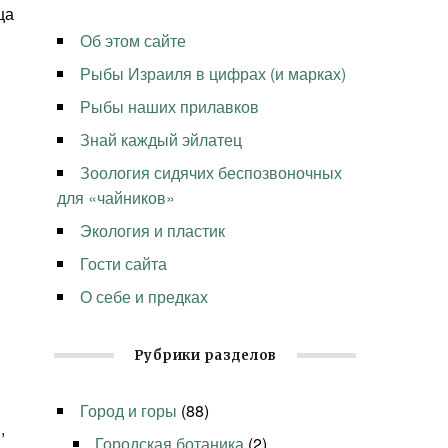
ца
Об этом сайте
Рыбы Израиля в цифрах (и марках)
Рыбы наших прилавков
Знай каждый эйлатец
Зоология сидячих беспозвоночных
для «чайников»
Экология и пластик
Гости сайта
О себе и предках
Рубрики разделов
Город и горы
(88)
,
Городская ботаника
(2)