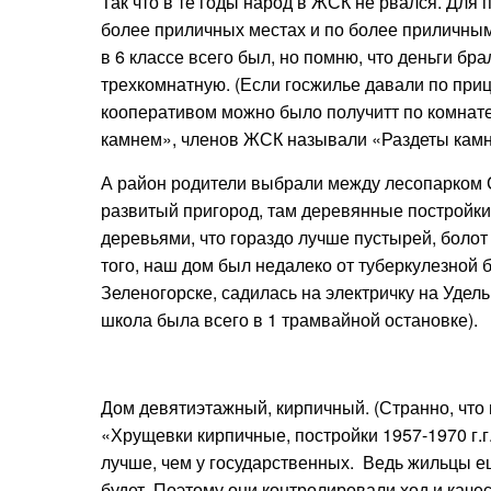
Так что в те годы народ в ЖСК не рвался. Для
более приличных местах и по более приличным
в 6 классе всего был, но помню, что деньги бр
трехкомнатную. (Если госжилье давали по приц
кооперативом можно было получитт по комнате
камнем», членов ЖСК называли «Раздеты кам
А район родители выбрали между лесопарком 
развитый пригород, там деревянные постройк
деревьями, что гораздо лучше пустырей, болот
того, наш дом был недалеко от туберкулезной б
Зеленогорске, садилась на электричку на Удель
школа была всего в 1 трамвайной остановке).
Дом девятиэтажный, кирпичный. (Странно, что
«Хрущевки кирпичные, постройки 1957-1970 г.г
лучше, чем у государственных. Ведь
жильцы ещ
будет. Поэтому они контролировали ход и каче