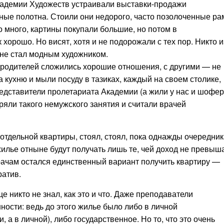
Академии Художеств устраивали выставки-продажи
сные полотна. Стоили они недорого, часто позолоченные р
о много, картины покупали большие, но потом в
хорошо. Но висят, хотя и не подорожали с тех пор. Никто и
 не стал модным художником.
 родителей сложились хорошие отношения, с другими — не
кухню и мыли посуду в тазиках, каждый на своем столике,
едставители пролетариата Академии (а жили у нас и шофер
бряли такого немужского занятия и считали врачей
 отдельной квартиры, стоял, стоял, пока однажды очередни
 жилье отныне будут получать лишь те, чей доход не превыш
врачам остался единственный вариант получить квартиру —
ратив.
 никто не знал, как это и что. Даже преподаватели
ости: ведь до этого жилье было либо в личной
, а в личной), либо государственное. Но то, что это очень