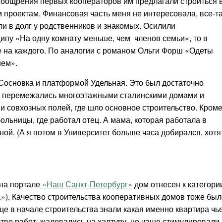
 поощрения первых кооператоров им предлагали строиться 
 проектам. Финансовая часть меня не интересовала, все-т
али в долг у родственников и знакомых. Осилили
ипу «На одну комнату меньше, чем членов семьи», то в
 на каждого. По аналогии с романом Ольги Форш «Одеты
нем».
Сосновка и платформой Удельная. Это был достаточно
и перемежались многоэтажными сталинскими домами и
 и совхозных полей, где шло основное строительство. Кром
ольницы, где работал отец. А мама, которая работала в
ной. (А я потом в Университет больше часа добирался, хотя
 на портале
«Наш Санкт-Петербург»
дом отнесен к категори
.»). Качество строительства кооперативных домов тоже был
е в начале строительства
знали к
акая именно квартира чь
ство работ,
жаловались на халтуру, но чаще стимулировали