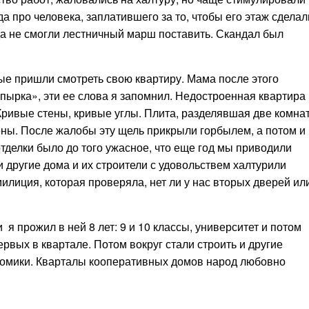
а про человека, заплатившего за то, чтобы его этаж сделал
да не смогли лестничный марш поставить. Скандал был
е пришли смотреть свою квартиру. Мама после этого
опырка», эти ее слова я запомнил. Недостроенная квартира
 Кривые стены, кривые углы. Плита, разделявшая две комна
ены. После жалобы эту щель прикрыли горбылем, а потом и
отделки было до того ужасное, что еще год мы приводили
и другие дома и их строители с удовольствем халтурили
илиция, которая проверяла, нет ли у нас вторых дверей ил
 я прожил в ней 8 лет: 9 и 10 классы, университет и потом
рвых в квартале. Потом вокруг стали строить и другие
домики. Кварталы кооперативных домов народ любовно