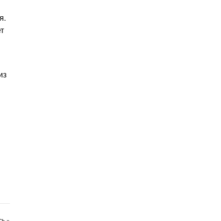
я.
т
из
ь »