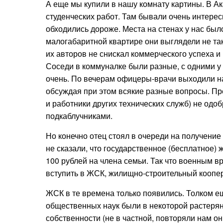
А еще мы купили в нашу комнату картины. В 
студенческих работ. Там бывали очень интере
обходились дороже. Места на стенах у нас был
малогабаритной квартире они выглядели не так 
их авторов не снискал коммерческого успеха и
Соседи в коммуналке были разные, с одними у
очень. По вечерам офицеры-врачи выходили на 
обсуждая при этом всякие разные вопросы. Пр
и работники других технических служб) не одо
подкаблучниками.
Но конечно отец стоял в очереди на получение
не сказали, что государственное (бесплатное)
100 рублей на члена семьи. Так что военным 
вступить в ЖСК, жилищно-строительный коопе
ЖСК в те времена только появились. Толком еще
общественных наук были в некоторой растерянн
собственности (не в частной, повторяли нам они