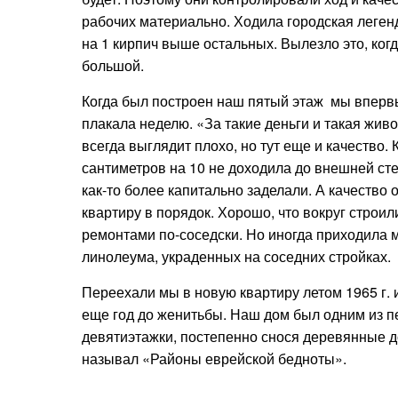
рабочих материально. Ходила городская легенд
на 1 кирпич выше остальных. Вылезло это, ког
большой.
Когда
был построен н
аш пятый этаж мы впервы
плакала неделю. «За такие деньги и такая жив
всегда выглядит плохо, но тут еще и качество.
сантиметров на 10 не доходила до внешней ст
как-то более капитально заделали. А качество 
квартиру в порядок. Хорошо, что вокруг строил
ремонтами по-соседски. Но иногда приходила м
линолеума, украденных на соседних стройках.
Переехали мы в новую квартиру летом 1965 г. и
еще год до женитьбы.
Наш дом был одним из пе
девятиэтажки, постепенно снося деревянные 
называл «Районы еврейской бедноты».