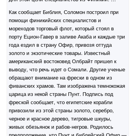
Как сообщает Библия, Соломон построил при
помощи финикийских специалистов и
мореходов торговый флот, который стоял в
порту Ецион-Гавер в заливе Акаба и каждые три
года ездил в страну Офир, привозя оттуда
золото и экзотические товары. Известный
американский востоковед Олбрайт пришел к
выводу, что речь идет о Сомали. Другие ученые
обращают внимание на фрески в одном из
фиванских храмов. Там изображена темнокожая
царица из некой страны Пунт. Подпись под
фреской сообщает, что египетские корабли
привозили из этой страны золото, серебро,
черное и красное дерево, тигровые шкуры,
живых обезьянок и рабов-негров. Родилось
предположение, что Пунт и библейский Офир —