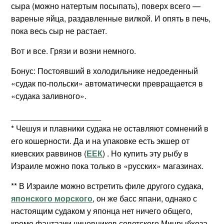
сыра (можно натертым посыпать), поверх всего —
вареные яйца, раздавленные вилкой. И опять в печь,
пока весь сыр не растает.
Вот и все. Грязи и возни немного.
Бонус: Постоявший в холодильнике недоеденный
«судак по-польски» автоматически превращается в
«судака заливного».
____________________
* Чешуя и плавники судака не оставляют сомнений в
его кошерности. Да и на упаковке есть экшер от
киевских раввинов (
ЕЕК
) . Но купить эту рыбу в
Израиле можно пока только в «русских» магазинах.
** В Израиле можно встретить филе другого судака,
японского морского
, он же басс япани, однако с
настоящим судаком у японца нет ничего общего,
кроме фантазии чиновников советского Минрыбхоза,