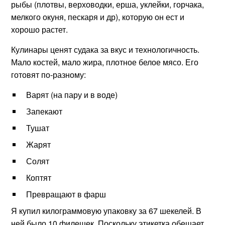
рыбы (плотвы, верховодки, ерша, уклейки, горчака,
мелкого окуня, пескаря и др), которую он ест и
хорошо растет.
Кулинары ценят судака за вкус и технологичность.
Мало костей, мало жира, плотное белое мясо. Его
готовят по-разному:
Варят (на пару и в воде)
Запекают
Тушат
Жарят
Солят
Коптят
Превращают в фарш
Я купил килограммовую упаковку за 67 шекелей. В
ней было 10 филешек. Поскольку этикетка обещает