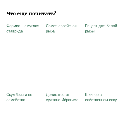
Что еще почитать?
Формио – смуглая
Самая еврейская
Рецепт для белой
ставрида
рыба
рыбы
Скумбрия и ее
Деликатес от
Шкипер в
семейство
султана Ибрагима
собственном соку