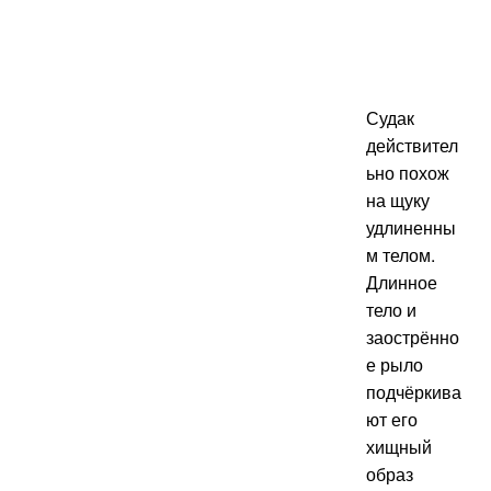
Судак
действител
ьно похож
на щуку
удлиненны
м телом.
Длинное
тело и
заострённо
е рыло
подчёркива
ют его
хищный
образ