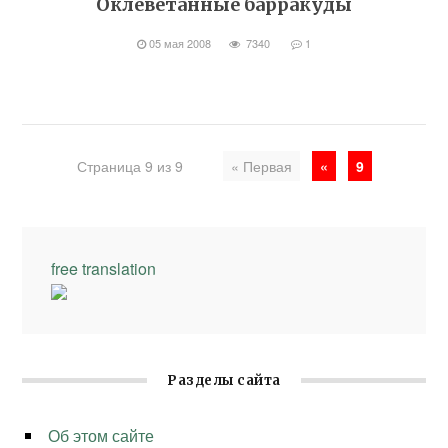
Оклеветанные барракуды
05 мая 2008
7340
1
Страница 9 из 9
« Первая
«
9
free translation
Разделы сайта
Об этом сайте