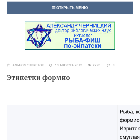
ОТКРЫТЬ МЕНЮ
АЛЬБОМ ЭТИКЕТОК
13 АВГУСТА 2012
2773
0
Этикетки формио
Рыба, к
формио
Ивритск
смуглая