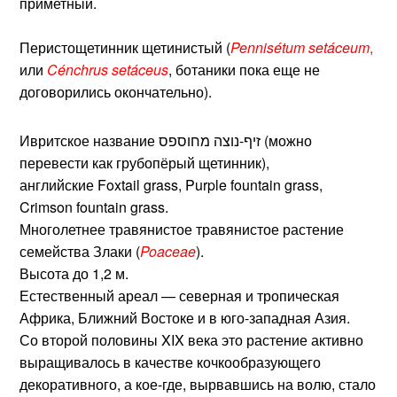
приметный.
Перистощетинник щетинистый (
Pennisétum setáceum
,
или
Cénchrus setáceus
, ботаники пока еще не
договорились окончательно).
Ивритское название זיף-נוצה מחוספס (можно
перевести как грубопёрый щетинник),
английские Foxtail grass, Purple fountain grass,
Crimson fountain grass.
Многолетнее травянистое травянистое растение
семейства Злаки (
Poaceae
).
Высота до 1,2 м.
Естественный ареал — северная и тропическая
Африка, Ближний Востоке и в юго-западная Азия.
Со второй половины XIX века это растение активно
выращивалось в качестве кочкообразующего
декоративного, а кое-где, вырвавшись на волю, стало