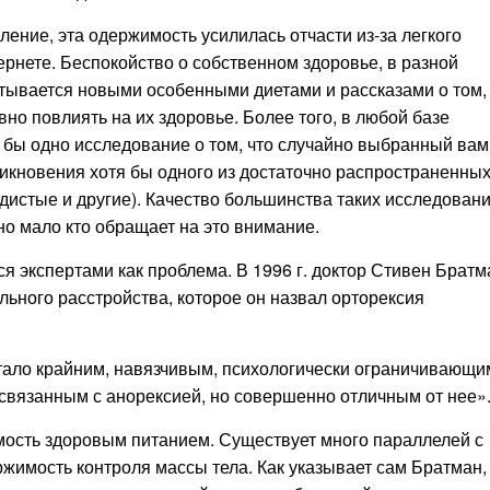
ление, эта одержимость усилилась отчасти из-за легкого
нете. Беспокойство о собственном здоровье, в разной
тывается новыми особенными диетами и рассказами о том,
ивно повлиять на их здоровье. Более того, в любой базе
я бы одно исследование о том, что случайно выбранный вам
никновения хотя бы одного из достаточно распространенны
удистые и другие). Качество большинства таких исследован
но мало кто обращает на это внимание.
я экспертами как проблема. В 1996 г. доктор Стивен Братм
ьного расстройства, которое он назвал орторексия
тало крайним, навязчивым, психологически ограничивающи
 связанным с анорексией, но совершенно отличным от нее»
мость здоровым питанием. Существует много параллелей с
имость контроля массы тела. Как указывает сам Братман,