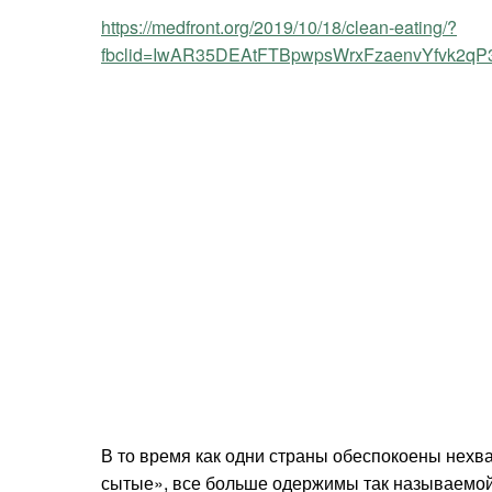
https://medfront.org/2019/10/18/clean-eating/?
fbclid=IwAR35DEAtFTBpwpsWrxFzaenvYfvk2q
В то время как одни страны обеспокоены нехв
сытые», все больше одержимы так называемой