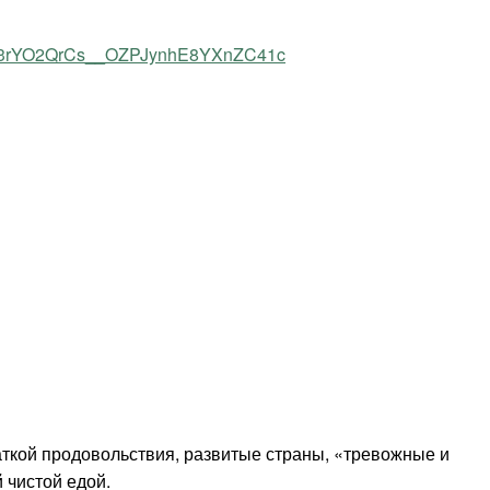
P3rYO2QrCs__OZPJynhE8YXnZC41c
аткой продовольствия, развитые страны, «тревожные и
 чистой едой.