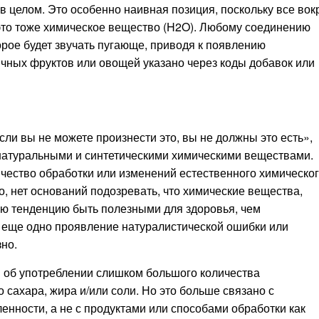
в целом. Это особенно наивная позиция, поскольку все вок
это тоже химическое вещество (H2O). Любому соединению
орое будет звучать пугающе, приводя к появлению
чных фруктов или овощей указано через коды добавок или
ли вы не можете произнести это, вы не должны это есть»,
натуральными и синтетическими химическими веществами.
личество обработки или изменений естественного химическо
о, нет оснований подозревать, что химические вещества,
ую тенденцию быть полезными для здоровья, чем
 еще одно проявление натуралистической ошибки или
зно.
 об употреблении слишком большого количества
 сахара, жира и/или соли. Но это больше связано с
ности, а не с продуктами или способами обработки как