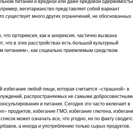
ильном питании и вредной или даже бредовой одержимость
апример, вегетарианство представляет собой вариант
то существует много других ограничений, не обоснованных
 что орторексия, как и анорексия, частично вызвана
, что в этих расстройствах есть большой культурный
тым питанием», как социально приемлемым средством
й избегание любой пищи, которая считается «страшной» в
аблуждений, распространяемых не самыми добросовестным
онсультирования и питания. Сегодня это часто включает в
х» продуктов, избегание ГМО, избегание глютена, избеган
список может означать все, что угодно, но по факту сводитс
обавок, а иногда и употреблению только сырых продуктов.