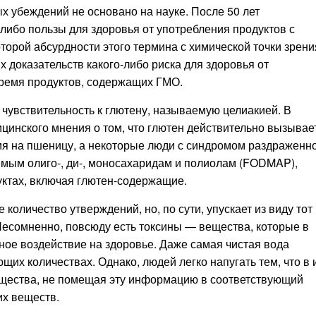
ых убеждений не основано на науке. После 50 лет
-либо пользы для здоровья от употребления продуктов с
торой абсурдности этого термина с химической точки зрени
х доказательств какого-либо риска для здоровья от
ремя продуктов, содержащих ГМО.
чувствительность к глютену, называемую целиакией. В
цинского мнения о том, что глютен действительно вызывае
ия на пшеницу, а некоторые люди с синдромом раздраженн
мым олиго-, ди-, моносахаридам и полиолам (FODMAP),
уктах, включая глютен-содержащие.
количество утверждений, но, по сути, упускает из виду тот
. Несомненно, повсюду есть токсины — вещества, которые в
ное воздействие на здоровье. Даже самая чистая вода
ющих количествах. Однако, людей легко напугать тем, что в 
ещества, не помещая эту информацию в соответствующий
их веществ.