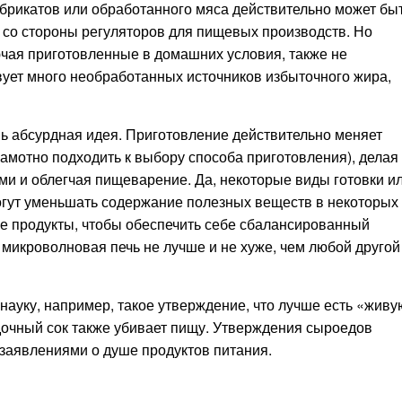
абрикатов или обработанного мяса действительно может бы
 со стороны регуляторов для пищевых производств. Но
ючая приготовленные в домашних условия, также не
твует много необработанных источников избыточного жира,
ь абсурдная идея. Приготовление действительно меняет
рамотно подходить к выбору способа приготовления), делая
и и облегчая пищеварение. Да, некоторые виды готовки и
огут уменьшать содержание полезных веществ в некоторых
ые продукты, чтобы обеспечить себе сбалансированный
о микроволновая печь не лучше и не хуже, чем любой другой
ауку, например, такое утверждение, что лучше есть «живу
удочный сок также убивает пищу. Утверждения сыроедов
 заявлениями о душе продуктов питания.