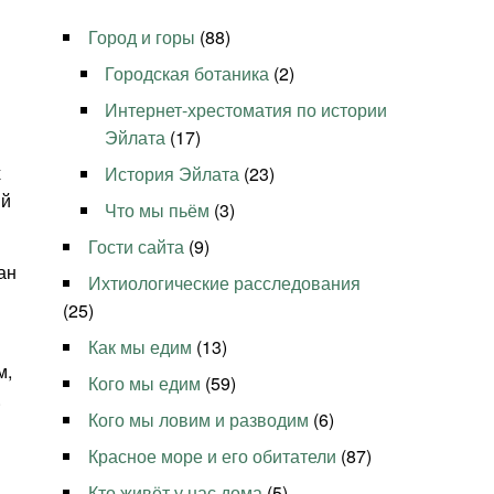
Город и горы
(88)
Городская ботаника
(2)
Интернет-хрестоматия по истории
Эйлата
(17)
х
История Эйлата
(23)
ий
Что мы пьём
(3)
Гости сайта
(9)
ан
Ихтиологические расследования
(25)
Как мы едим
(13)
м,
Кого мы едим
(59)
.
Кого мы ловим и разводим
(6)
Красное море и его обитатели
(87)
Кто живёт у нас дома
(5)