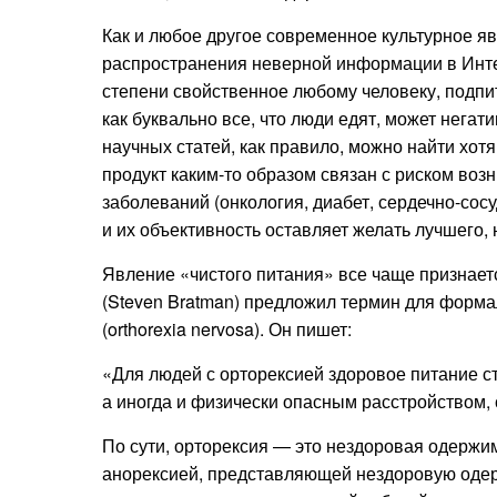
Как и любое другое современное культурное яв
распространения неверной информации в Интер
степени свойственное любому человеку, подпи
как буквально все, что люди едят, может негат
научных статей, как правило, можно найти хот
продукт каким-то образом связан с риском воз
заболеваний (онкология, диабет, сердечно-сос
и их объективность оставляет желать лучшего, 
Явление «чистого питания» все чаще признаетс
(Steven Bratman) предложил термин для формал
(orthorexia nervosa). Он пишет:
«Для людей с орторексией здоровое питание с
а иногда и физически опасным расстройством,
По сути, орторексия — это нездоровая одержи
анорексией, представляющей нездоровую одерж