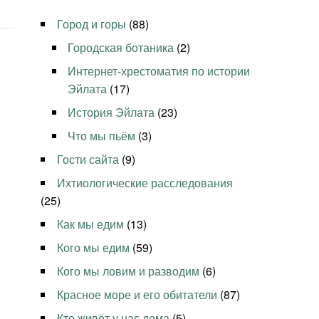
Город и горы
(88)
Городская ботаника
(2)
Интернет-хрестоматия по истории
Эйлата
(17)
История Эйлата
(23)
Что мы пьём
(3)
Гости сайта
(9)
Ихтиологические расследования
(25)
Как мы едим
(13)
Кого мы едим
(59)
Кого мы ловим и разводим
(6)
Красное море и его обитатели
(87)
Кто живёт у нас дома
(5)