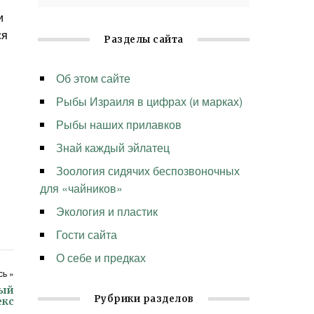
и
ся
Разделы сайта
Об этом сайте
Рыбы Израиля в цифрах (и марках)
Рыбы наших прилавков
Знай каждый эйлатец
Зоология сидячих беспозвоночных
для «чайников»
Экология и пластик
Гости сайта
О себе и предках
ь »
ный
Рубрики разделов
екс