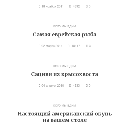
18 ноября 2011
4892
0
КОГО МЫ ЕДИМ
Самая еврейская рыба
02 марта 2011
10117
3
КОГО МЫ ЕДИМ
Сациви из крысохвоста
04 апреля 2010
4333
0
КОГО МЫ ЕДИМ
Настоящий американский окунь
на вашем столе