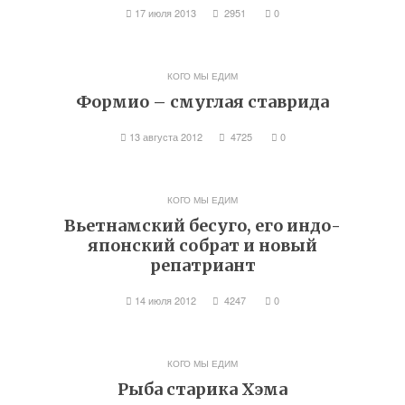
17 июля 2013
2951
0
КОГО МЫ ЕДИМ
Формио – смуглая ставрида
13 августа 2012
4725
0
КОГО МЫ ЕДИМ
Вьетнамский бесуго, его индо-
японский собрат и новый
репатриант
14 июля 2012
4247
0
КОГО МЫ ЕДИМ
Рыба старика Хэма