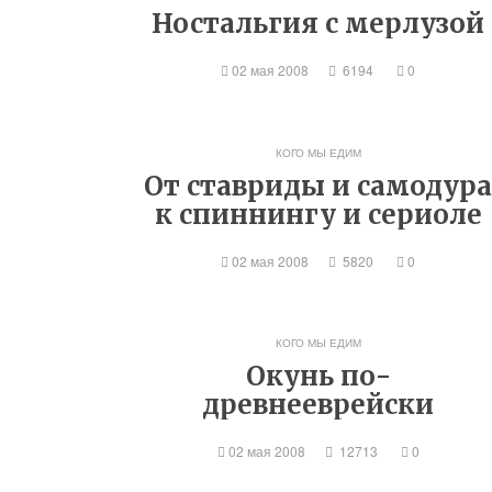
Ностальгия с мерлузой
02 мая 2008
6194
0
КОГО МЫ ЕДИМ
От ставриды и самодур
к спиннингу и сериоле
02 мая 2008
5820
0
КОГО МЫ ЕДИМ
Окунь по-
древнееврейски
02 мая 2008
12713
0