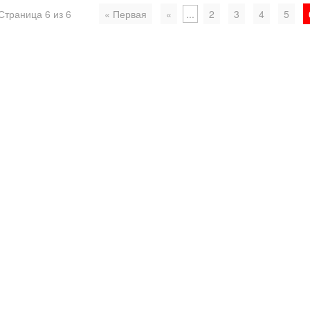
Страница 6 из 6
« Первая
«
...
2
3
4
5