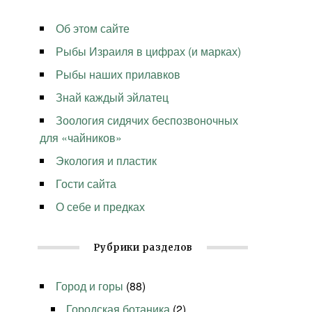
Об этом сайте
Рыбы Израиля в цифрах (и марках)
Рыбы наших прилавков
Знай каждый эйлатец
Зоология сидячих беспозвоночных
для «чайников»
Экология и пластик
Гости сайта
О себе и предках
Рубрики разделов
Город и горы
(88)
Городская ботаника
(2)