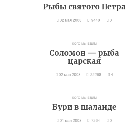
Рыбы святого Петра
02 мая 2008
9440
0
КОГО МЫ ЕДИМ
а
Соломон — рыба
царская
02 мая 2008
22268
4
КОГО МЫ ЕДИМ
Бури в шаланде
01 мая 2008
7264
0