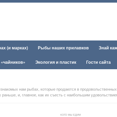
х (и марках)
Рыбы наших прилавков
Знай ка
 «чайников»
Экология и пластик
Гости сайта
езнакомых нам рыбах, которые продаются в продовольственных
их раньше, и, главное, как их съесть с наибольшим удовольствие
КОГО МЫ ЕДИМ