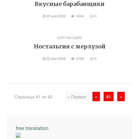
Вкусные барабанщики
02 мая 2008
6244
0
КОГО МЫ ЕДИМ
Ностальгия с мерлузой
02 мая 2008
6194
0
Страница 41 из 42
« Первая
«
41
»
free translation