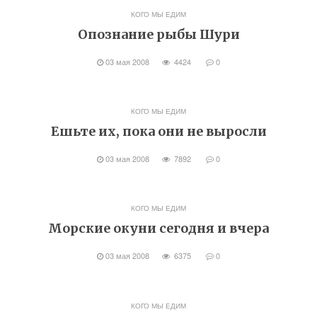
КОГО МЫ ЕДИМ
Опознание рыбы Шури
03 мая 2008
4424
0
КОГО МЫ ЕДИМ
Ешьте их, пока они не выросли
03 мая 2008
7892
0
КОГО МЫ ЕДИМ
Морские окуни сегодня и вчера
03 мая 2008
6375
0
КОГО МЫ ЕДИМ