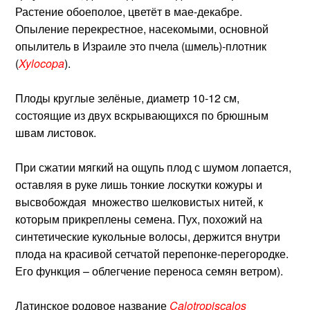
Растение обоеполое, цветёт в мае-декабре.
Опыление перекрестное, насекомыми, основной
опылитель в Израиле это пчела (шмель)-плотник
(
Xylocopa
).
Плоды круглые зелёные, диаметр 10-12 см,
состоящие из двух вскрывающихся по брюшным
швам листовок.
При сжатии мягкий на ощупь плод с шумом лопается,
оставляя в руке лишь тонкие лоскутки кожуры и
высвобождая множество шелковистых нитей, к
которым прикреплены семена. Пух, похожий на
синтетические кукольные волосы, держится внутри
плода на красивой сетчатой перепонке-перегородке.
Его функция – облегчение переноса семян ветром).
Латинское родовое название
Calotropiscalos