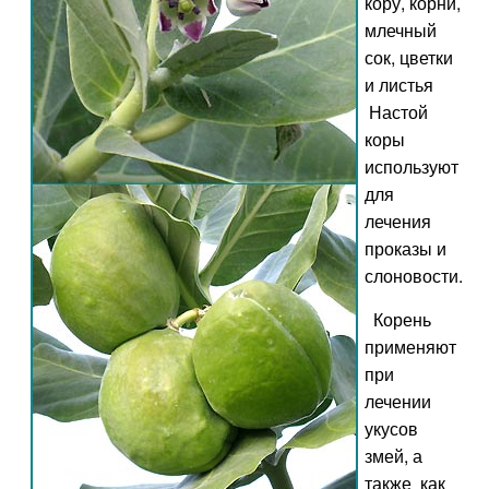
кору, корни,
млечный
сок, цветки
и листья
Настой
коры
используют
для
лечения
проказы и
слоновости.
Корень
применяют
при
лечении
укусов
змей, а
также как