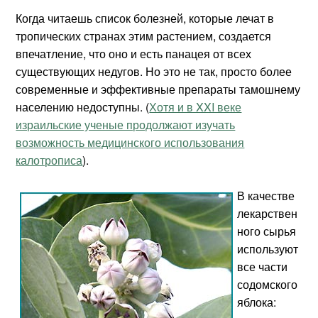
Когда читаешь список болезней, которые лечат в
тропических странах этим растением, создается
впечатление, что оно и есть панацея от всех
существующих недугов. Но это не так, просто более
современные и эффективные препараты тамошнему
населению недоступны. (
Хотя и в XXI веке
израильские ученые продолжают изучать
возможность медицинского использования
калотрописа
).
В качестве
лекарствен
ного сырья
используют
все части
содомского
яблока: