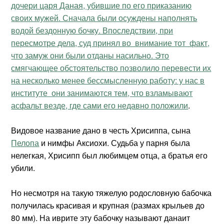
дочери царя Даная, убившие по его приказанию
своих мужей. Сначала были осуждены наполнять
водой бездонную бочку. Впоследствии, при
пересмотре дела, суд принял во внимание тот факт,
что замуж они были отданы насильно. Это
смягчающее обстоятельство позволило перевести их
на несколько менее бессмысленную работу: у нас в
институте они занимаются тем, что взламывают
асфальт везде, где сами его недавно положили
.
Видовое название дано в честь Хрисиппа, сына
Пелопа
и нимфы Аксиохи. Судьба у парня была
нелегкая, Хрисипп был любимцем отца, а братья его
убили.
Но несмотря на такую тяжелую родословную бабочка
получилась красивая и крупная (размах крыльев до
80 мм). На иврите эту бабочку называют данаит