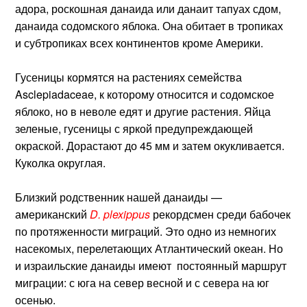
адора, роскошная данаида или данаит тапуах сдом,
данаида содомского яблока. Она обитает в тропиках
и субтропиках всех континентов кроме Америки.
Гусеницы кормятся на растениях семейства
Asclepiadaceae, к которому относится и содомское
яблоко, но в неволе едят и другие растения. Яйца
зеленые, гусеницы с яркой предупреждающей
окраской. Дорастают до 45 мм и затем окукливается.
Куколка округлая.
Близкий родственник нашей данаиды —
американский
D. plexippus
рекордсмен среди бабочек
по протяженности миграций. Это одно из немногих
насекомых, перелетающих Атлантический океан. Но
и израильские данаиды имеют постоянный маршрут
миграции: с юга на север весной и с севера на юг
осенью.