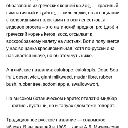
образовано из греческих корней καλοϛ, — красивый,
симпатичный и τρόπις, — киль лодки, по ассоциации
с килевидными полосками по оси лепестков, а
видовое procera – это латинский предлог pro (для) и
греческий корень keros воск, отсылает к
воскообразному налету на листьях. Вот и получается
у нас вощанка красивокильная, хотя по-русски она
называется иначе, но об этом чуть ниже.
Английские названия: calotrope, calotropis, Dead Sea
fruit, desert wick, giant milkweed, mudar fibre, rubber
bush, rubber tree, sodom apple, swallow-wort.
На высоком ботаническом иврите: птилат-а-мидбар
— фитиль пустыни, но и тапуах сдом тоже говорят.
Традиционное русское название — содомское
яблоко. В вышедшей в 1865 г. книге А.Д. Михельсона