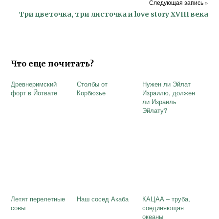
Следующая запись »
Три цветочка, три листочка и love story XVIII века
Что еще почитать?
Древнеримский
Столбы от
Нужен ли Эйлат
форт в Йотвате
Корбюзье
Израилю, должен
ли Израиль
Эйлату?
Летят перелетные
Наш сосед Акаба
КАЦАА – труба,
совы
соединяющая
океаны