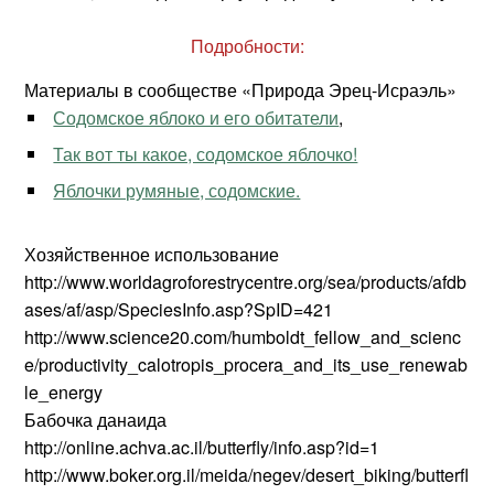
Подробности:
Материалы в сообществе «Природа Эрец-Исраэль»
Содомское яблоко и его обитатели
,
Так вот ты какое, содомское яблочко!
Яблочки румяные, содомские.
Хозяйственное использование
http://www.worldagroforestrycentre.org/sea/products/afdb
ases/af/asp/SpeciesInfo.asp?SpID=421
http://www.science20.com/humboldt_fellow_and_scienc
e/productivity_calotropis_procera_and_its_use_renewab
le_energy
Бабочка данаида
http://online.achva.ac.il/butterfly/info.asp?id=1
http://www.boker.org.il/meida/negev/desert_biking/butterfl