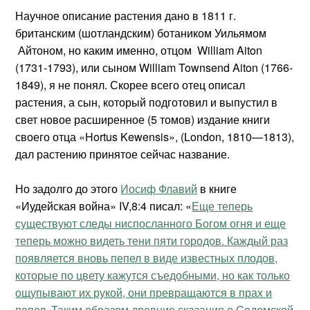
Научное описание растения дано в 1811 г.
британским (шотландским) ботаником Уильямом
Айтоном, но каким именно, отцом William Aiton
(1731-1793), или сыном William Townsend Aiton (1766-
1849), я не понял. Скорее всего отец описал
растения, а сын, который подготовил и выпустил в
свет новое расширенное (5 томов) издание книги
своего отца «Hortus Kewensis», (London, 1810—1813),
дал растению принятое сейчас название.
Но задолго до этого
Иосиф Флавий
в книге
«Иудейская война» IV,8:4 писал: «
Еще теперь
существуют следы ниспосланного Богом огня и еще
теперь можно видеть тени пяти городов. Каждый раз
появляется вновь пепел в виде известных плодов,
которые по цвету кажутся съедобными, но как только
ощупывают их рукой, они превращаются в прах и
пепел. Таким образом древние сказания о Содомской