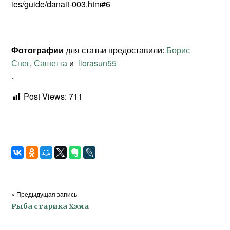
ies/guide/danait-003.htm#6
Фотографии
для статьи предоставили:
Борис
Снег
,
Сашетта
и
liorasun55
.
Post Views:
711
« Предыдущая запись
Рыба старика Хэма