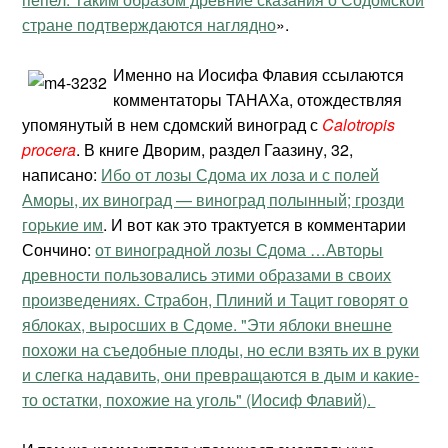
стране подтверждаются наглядно
».
Именно на Иосифа Флавия ссылаются
комментаторы ТАНАХа, отождествляя
упомянутый в нем сдомский виноград с
Calotropis
procera
. В книге Дворим, раздел Гаазину, 32,
написано:
Ибо от лозы Сдома их лоза и с полей
Аморы, их виноград — виноград полынный; грозди
горькие им
. И вот как это трактуется в комментарии
Сончино:
от виноградной лозы Сдома …Авторы
древности пользовались этими образами в своих
произведениях. Страбон, Плиний и Тацит говорят о
яблоках, выросших в Сдоме. "Эти яблоки внешне
похожи на съедобные плоды, но если взять их в руки
и слегка надавить, они превращаются в дым и какие-
то остатки, похожие на уголь" (Иосиф Флавий).