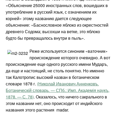
«Объяснение 25000 иностранных слов, вошедших в
употребление в русский язык, с означением их
корней» этому названию дается следующее
объяснение: «Баснословное яблоко из окрестностей
древнего Содома; высохши на ветке, это яблоко
будто бы превращалось внутри в пыль».
Реже используется синоним «ваточник»
происхождение которого очевидно. А вот
происхождение еще одного русского имени Мударъ,
да еще и настоящий, не столь понятно. Но именно
так Калотропис высокий назван в ботаническом
словаре 1878 г.
(Николай Иванович Анненковъ.
Ботаническій словарь. — СПб.: Имп. Академія наукъ,
1878. — С. 78)
. Оказалось, что ничего сакрального в
этом названии нет, оно происходит от индийского
названия этого растения madar.