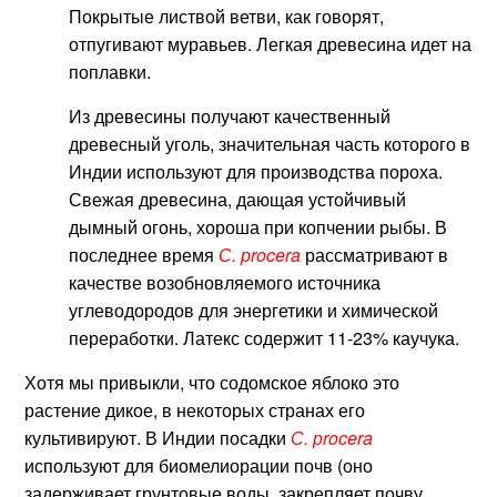
Покрытые листвой ветви, как говорят,
отпугивают муравьев. Легкая древесина идет на
поплавки.
Из древесины получают качественный
древесный уголь, значительная часть которого в
Индии используют для производства пороха.
Свежая древесина, дающая устойчивый
дымный огонь, хороша при копчении рыбы. В
последнее время
С. рrocera
рассматривают в
качестве возобновляемого источника
углеводородов для энергетики и химической
переработки. Латекс содержит 11-23% каучука.
Хотя мы привыкли, что содомское яблоко это
растение дикое, в некоторых странах его
культивируют. В Индии посадки
С. рrocera
используют для биомелиорации почв (оно
задерживает грунтовые воды, закрепляет почву,