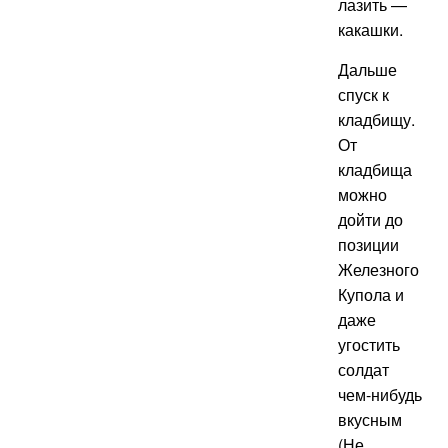
лазить —
какашки.
Дальше
спуск к
кладбищу.
От
кладбища
можно
дойти до
позиции
Железного
Купола и
даже
угостить
солдат
чем-нибудь
вкусным
(Не