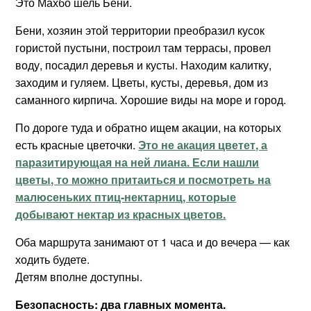
Это Махбо шель Бени.
Бени, хозяин этой территории преобразил кусок
гористой пустыни, построил там террасы, провел
воду, посадил деревья и кусты. Находим калитку,
заходим и гуляем. Цветы, кусты, деревья, дом из
саманного кирпича. Хорошие виды на море и город.
По дороге туда и обратно ищем акации, на которых
есть красные цветочки.
Это не акация цветет, а
паразитирующая на ней лиана. Если нашли
цветы, то можно притаиться и посмотреть на
малюсеньких птиц-нектарниц, которые
добывают нектар из красных цветов.
Оба маршрута занимают от 1 часа и до вечера — как
ходить будете.
Детям вполне доступны.
Безопасность: два главных момента.