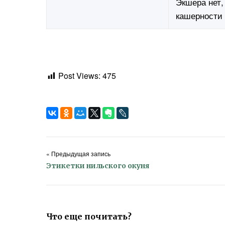
Экшера нет,
кашерности
Post Views:
475
« Предыдущая запись
Этикетки нильского окуня
Что еще почитать?