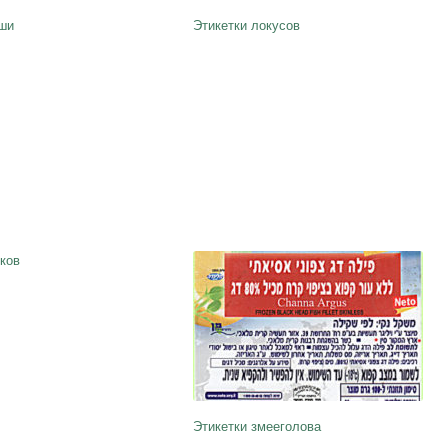
ши
Этикетки локусов
ков
Этикетки змееголова