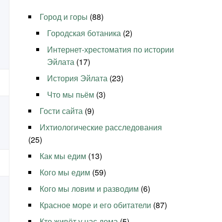
Город и горы
(88)
Городская ботаника
(2)
Интернет-хрестоматия по истории
Эйлата
(17)
История Эйлата
(23)
Что мы пьём
(3)
Гости сайта
(9)
Ихтиологические расследования
(25)
Как мы едим
(13)
Кого мы едим
(59)
Кого мы ловим и разводим
(6)
Красное море и его обитатели
(87)
Кто живёт у нас дома
(5)