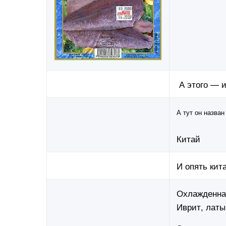
А этого — и
А тут он назван
Китай
И опять кит
Охлажденная
Иврит, латы