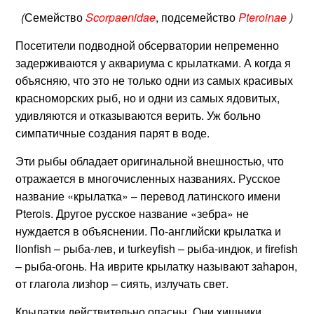
(
Семейство
Scorpaenidae
, подсемейство
Pteroinae
)
Посетители подводной обсерватории непременно
задерживаются у аквариума с крылатками. А когда я
объясняю, что это не только одни из самых красивых
красноморских рыб, но и одни из самых ядовитых,
удивляются и отказываются верить. Уж больно
симпатичные создания парят в воде.
Эти рыбы обладает оригинальной внешностью, что
отражается в многочисленных названиях. Русское
название «крылатка» – перевод латинского имени
Pterois
. Другое русское название «зебра» не
нуждается в объяснении. По-английски крылатка и
lionfish – рыба-лев, и turkeyfish – рыба-индюк, и firefish
– рыба-огонь. На иврите крылатку называют заhарон,
от глагола лизhор – сиять, излучать свет.
Крылатки действительно опасны. Они хищники,