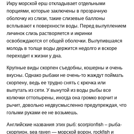
Икру морской ерш откладывает отдельными
порциями, которые заключены в прозрачную
оболочку из слизи, такие слизевые баллоны
всплывают к поверхности воды. Перед вылуплением
личинок слизь растворяется и икринки
освобождаются от общей оболочки. Вылупившаяся
молодь в толще воды держится недолго и вскоре
переходит к жизни у дна.
Крупные виды скорпен съедобны, кошерны и очень
вкусны. Однако рыбаки не очень-то жаждут поймать
скорпену, ведь ее трудно снять с крючка или
выпутать из сети. У вынутой из воды рыбы все
колючки оттопырены, иногда она громко ворчит и
рычит, довольно недвусмысленно предупреждая, что
голыми руками ее не возьмешь.
Английские названия этих рыб: scorpionfish – рыба-
скорпион, sea raven — морской ворон, rockfish и