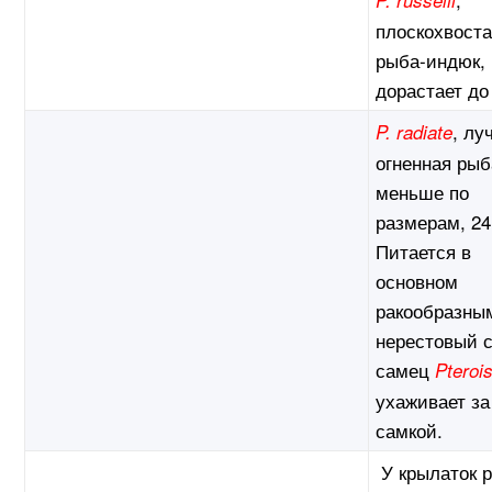
P. russelii
плоскохвост
рыба-индюк,
дорастает до
, лу
P. radiate
огненная рыб
меньше по
размерам, 24
Питается в
основном
ракообразны
нерестовый 
самец
Pteroi
ухаживает за
самкой.
У крылаток 