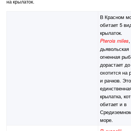
на крылаток.
В Красном м
обитает 5 ви
крылаток.
,
Pterois miles
дьявольская
огненная рыб
дорастает до
охотится на 
и рачков. Эт
единственна
крылатка, ко
обитает и в
Средиземно
море.
,