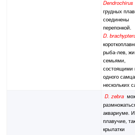
Dendrochirus
грудных плав
соединены
перепонкой.
D. brachypter
короткоплавн
рыба-лев, жи
семьями,
состоящими 
одного самца
нескольких с
мо
D. zebra
размножатьс
аквариуме. И
плавучие, та
крылатки