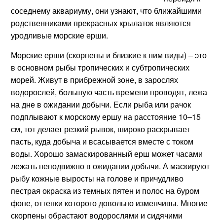
соседнему аквариуму, они узнают, что ближайшими
родственниками прекрасных крылаток являются
уродливые морские ерши.
Морские ерши (скорпены и близкие к ним виды) – это
в основном рыбы тропических и субтропических
морей. Живут в прибрежной зоне, в зарослях
водорослей, большую часть времени проводят, лежа
на дне в ожидании добычи. Если рыба или рачок
подплывают к морскому ершу на расстояние 10–15
см, тот делает резкий рывок, широко раскрывает
пасть, куда добыча и всасывается вместе с током
воды. Хорошо замаскированный ерш может часами
лежать неподвижно в ожидании добычи. А маскируют
рыбу кожные выросты на голове и причудливо
пестрая окраска из темных пятен и полос на буром
фоне, оттенки которого довольно изменчивы. Многие
скорпены обрастают водорослями и сидячими