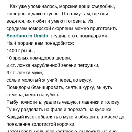
Как уже упоминалось, морские ерши съедобны,
кошерны и даже вкусны. Поэтому там, где они
водятся, их любят и умеют готовить. Из
средиземноморской скорпены можно приготовить
Scorfano in Umido
, стушив его с помидорами.
На 4 порции вам понадобится:
1400 г рыбы,
10 зрелых помидоров шерри,
2 ст. ложка нарубленной зелени петрушки,
3 ст. ложки муки,
соль и молотый жгучий перец по вкусу.
Помидоры бланшировать, снять шкурку, вынуть
семена, мелко нарубить.
Рыбу почистить, удалить чешую, плавники и голову.
Тушку разделать на филе и порезать на кусочки.
Каждый кусок обвалять в муке и обжарить в масле до
появления золотистой корочки.
Затем взять большую кастрюлю, выложить на дно