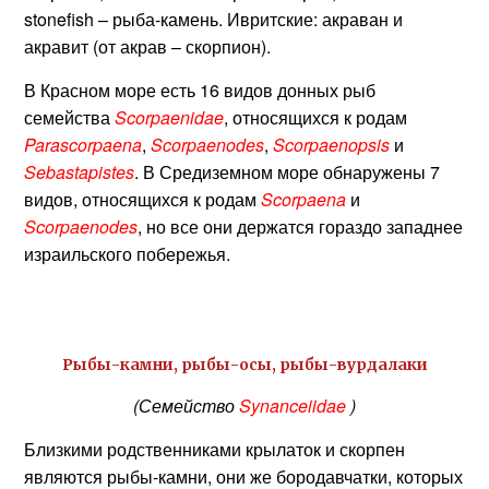
stonefish – рыба-камень. Ивритские: акраван и
акравит (от акрав – скорпион).
В Красном море есть 16 видов донных рыб
семейства
Scorpaenidae
, относящихся к родам
Parascorpaena
,
Scorpaenodes
,
Scorpaenopsis
и
Sebastapistes
. В Средиземном море обнаружены 7
видов, относящихся к родам
Scorpaena
и
Scorpaenodes
, но все они держатся гораздо западнее
израильского побережья.
Рыбы-камни, рыбы-осы, рыбы-вурдалаки
(Семейство
Synanceiidae
)
Близкими родственниками крылаток и скорпен
являются рыбы-камни, они же бородавчатки, которых