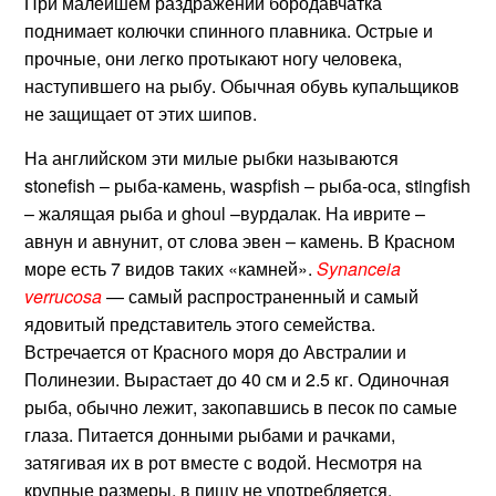
При малейшем раздражении бородавчатка
поднимает колючки спинного плавника. Острые и
прочные, они легко протыкают ногу человека,
наступившего на рыбу. Обычная обувь купальщиков
не защищает от этих шипов.
На английском эти милые рыбки называются
stonefish – рыба-камень, waspfish – рыбa-осa, stingfish
– жалящая рыба и ghoul –вурдалак. На иврите –
авнун и авнунит, от слова эвен – камень. В Красном
море есть 7 видов таких «камней».
Synanceia
verrucosa
— самый распространенный и самый
ядовитый представитель этого семейства.
Встречается от Красного моря до Австралии и
Полинезии. Вырастает до 40 см и 2.5 кг. Одиночная
рыба, обычно лежит, закопавшись в песок по самые
глаза. Питается донными рыбами и рачками,
затягивая их в рот вместе с водой. Несмотря на
крупные размеры, в пищу не употребляется.