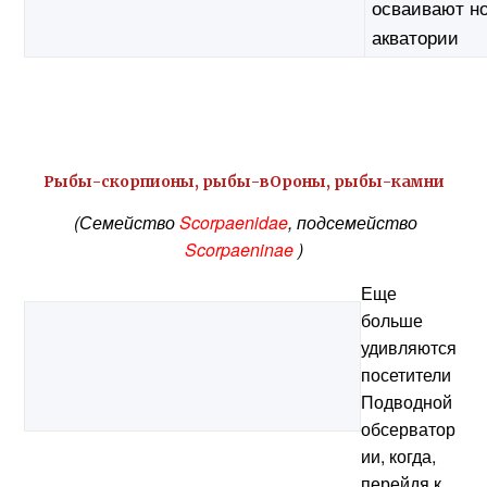
осваивают н
акватории
Рыбы-скорпионы, рыбы-вОроны, рыбы-камни
(Семейство
Scorpaenidae
, подсемейство
Scorpaeninae
)
Еще
больше
удивляются
посетители
Подводной
обсерватор
ии, когда,
перейдя к