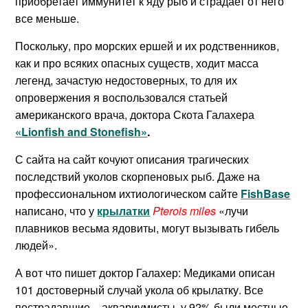
приобретает иммунитет к яду рыб и страдает от него
все меньше.
Поскольку, про морских ершей и их родственников,
как и про всяких опасных существ, ходит масса
легенд, зачастую недостоверных, то для их
опровержения я воспользовался статьей
американского врача, доктора Скота Галахера
«Lionfish and Stonefish»
.
С сайта на сайт кочуют описания трагических
последствий уколов скорпеновых рыб. Даже на
профессиональном ихтиологическом сайте
FishBase
написано, что у
крылатки
Pterois miles
«лучи
плавников весьма ядовиты, могут вызывать гибель
людей».
А вот что пишет доктор Галахер: Медиками описан
101 достоверный случай укола об крылатку. Все
пострадавшие – аквариумисты. у 92% были местные