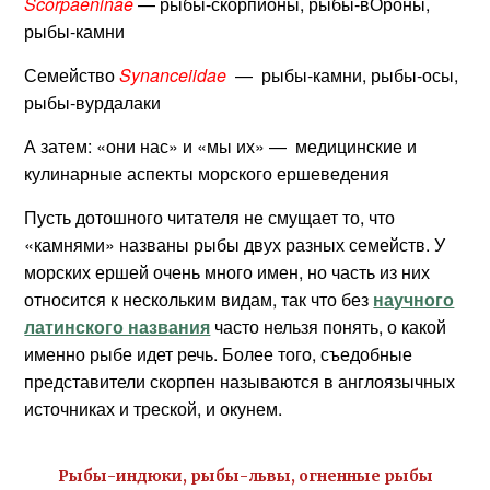
Scorpaeninae
— рыбы-скорпионы, рыбы-вОроны,
рыбы-камни
Семейство
Synanceiidae
— рыбы-камни, рыбы-осы,
рыбы-вурдалаки
А затем: «они нас» и «мы их» — медицинские и
кулинарные аспекты морского ершеведения
Пусть дотошного читателя не смущает то, что
«камнями» названы рыбы двух разных семейств. У
морских ершей очень много имен, но часть из них
относится к нескольким видам, так что без
научного
латинского названия
часто нельзя понять, о какой
именно рыбе идет речь. Более того, съедобные
представители скорпен называются в англоязычных
источниках и треской, и окунем.
Рыбы-индюки, рыбы-львы, огненные рыбы