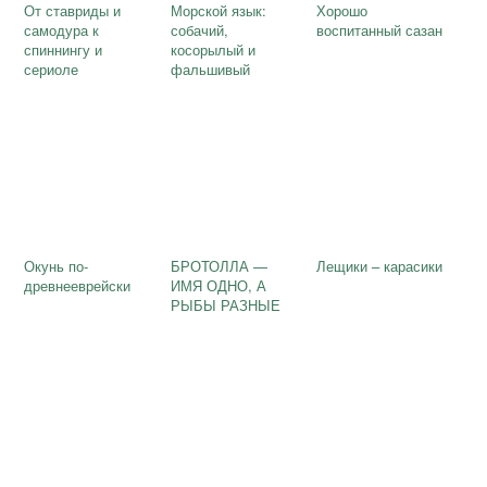
От ставриды и
Морской язык:
Хорошо
самодура к
собачий,
воспитанный сазан
спиннингу и
косорылый и
сериоле
фальшивый
Окунь по-
БРОТОЛЛА —
Лещики – карасики
древнееврейски
ИМЯ ОДНО, А
РЫБЫ РАЗНЫЕ