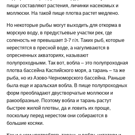
пищи составляют растения, личинки насекомых и
моллюски. На такой пище плотва растет медлено.
Но некоторые рыбы могут выходить для откорма в
морскую воду, в предустьевые участки рек, где
соленость не превышает 3-7 г/л. Таких рыб, которые
нерестятся в пресной воде, а нагуливаются в
опресненных акваториях, называют
полупроходными. Так вот, вобла – это полупроходная
плотва бассейна Каспийского моря, а тарань – та же
рыба, но из Азово-Черноморского бассейна. Раньше
была еще и аральская вобла. В пище полупроходных
форм преобладают двустворчатые моллюски и
ракообразные. Поэтому вобла и тарань растут
быстрее жилой плотвы, да и ловить их проще,
поскольку перед нерестом они собираются в
большие косяки.
Как и с чем употреблять тарань и воблу, читатели и