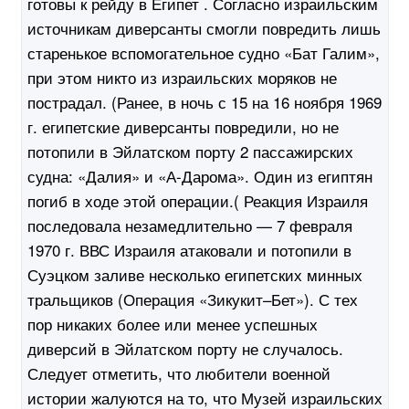
готовы к рейду в Египет . Согласно израильским
источникам диверсанты смогли повредить лишь
старенькое вспомогательное судно «Бат Галим»,
при этом никто из израильских моряков не
пострадал. (Ранее, в ночь с 15 на 16 ноября 1969
г. египетские диверсанты повредили, но не
потопили в Эйлатском порту 2 пассажирских
судна: «Далия» и «А-Дарома». Один из египтян
погиб в ходе этой операции.( Реакция Израиля
последовала незамедлительно — 7 февраля
1970 г. ВВС Израиля атаковали и потопили в
Суэцком заливе несколько египетских минных
тральщиков (Операция «Зикукит–Бет»). С тех
пор никаких более или менее успешных
диверсий в Эйлатском порту не случалось.
Следует отметить, что любители военной
истории жалуются на то, что Музей израильских