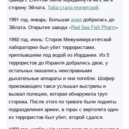
сторону Эйлата.
Таба стала египетской
.
1991 год, январь:
Большая
алия
добралась до
Эйлата. Открытие завода «
Red Sea Fish Pharm
»
1992 год, июнь:
Сторож Межуниверситетской
лаборатории был убит террористами,
приплывшими под водой из Иордании. Из 5
террористов до Израиля добрались двое, у
остальных оказались неисправными
дыхательные аппараты и они погибли. Шофер
проезжающего такси услышал выстрелы и
вызвал полицию, которая обнаружила труп
сторожа. После этого по тревоге были подняты
подразделения армии, в горах с вертолета один
из террористов был убит, второй сдался.
1993 год, ноябрь:
На месте закрытых рудников в