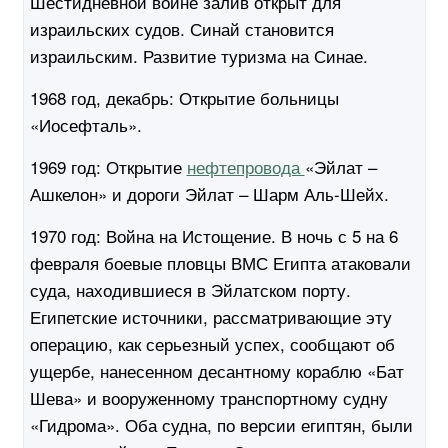
Шестидневной войне залив открыт для
израильских судов. Синай становится
израильским. Развитие туризма на Синае.
1968 год, декабрь:
Открытие больницы
«Иосефталь».
1969 год:
Открытие
нефтепровода
«Эйлат –
Ашкелон» и дороги Эйлат – Шарм Аль-Шейх.
1970 год:
Война на Истощение. В ночь с 5 на 6
февраля боевые пловцы ВМС Египта атаковали
суда, находившиеся в Эйлатском порту.
Египетские источники, рассматривающие эту
операцию, как серьезный успех, сообщают об
ущербе, нанесенном десантному кораблю «Бат
Шева» и вооруженному транспортному судну
«Гидрома». Оба судна, по версии египтян, были