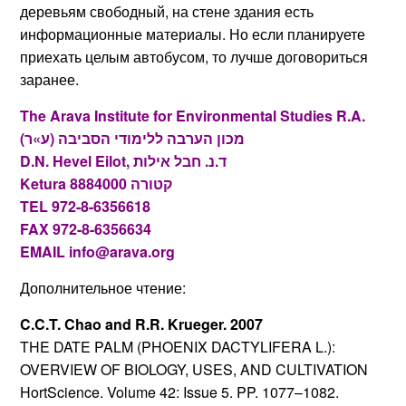
деревьям свободный, на стене здания есть
информационные материалы. Но если планируете
приехать целым автобусом, то лучше договориться
заранее.
The Arava Institute for Environmental Studies R.A.
מכון הערבה ללימודי הסביבה (ע»ר)
D.N. Hevel Eilot, ד.נ. חבל אילות
Ketura 8884000 קטורה
TEL 972-8-6356618
FAX 972-8-6356634
EMAIL info@arava.org
Дополнительное чтение:
C.C.T. Chao and R.R. Krueger. 2007
THE DATE PALM (PHOENIX DACTYLIFERA L.):
OVERVIEW OF BIOLOGY, USES, AND CULTIVATION
HortScience. Volume 42: Issue 5. PP. 1077–1082.