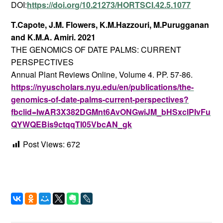
DOI:
https://doi.org/10.21273/HORTSCI.42.5.1077
T.Capote, J.M. Flowers, K.M.Hazzouri, M.Purugganan
and K.M.A. Amiri. 2021
THE GENOMICS OF DATE PALMS: CURRENT
PERSPECTIVES
Annual Plant Reviews Online, Volume 4. PP. 57-86.
https://nyuscholars.nyu.edu/en/publications/the-
genomics-of-date-palms-current-perspectives?
fbclid=IwAR3X382DGMnt6AvONGwiJM_bHSxclPIvFu
QYWQEBis9ctqqTI05VbcAN_gk
Post Views:
672