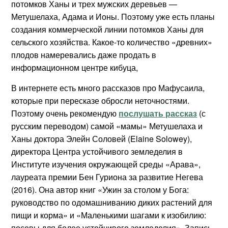
потомков Ханы и трех мужских деревьев —
Метушелаха, Адама и Ионы. Поэтому уже есть планы
создания коммерческой линии потомков Ханы для
сельского хозяйства. Какое-то количество «древних»
плодов намеревались даже продать в
информационном центре кибуца,
В интернете есть много рассказов про Мафусаила,
которые при пересказе обросли неточностями.
Поэтому очень рекомендую
послушать рассказ
(с
русским переводом) самой «мамы» Метушелаха и
Ханы доктора Элейн Соловей (Elaine Solowey),
директора Центра устойчивого земледелия в
Институте изучения окружающей среды «Арава»,
лауреата премии Бен Гуриона за развитие Негева
(2016). Она автор книг «Ужин за столом у Бога:
руководство по одомашниванию диких растений для
пищи и корма» и «Маленькими шагами к изобилию:
посевы для более устойчивого земледелия». Запись