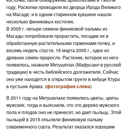
году. Раскопки проводили во дворца Ирода Великого
на Масаде, и в одном старинном кувшине нашли
несколько финиковых косточек.
В 2005 г. четыре семени финиковой пальмы из
Масады попробовали прорастить, посадив их в
обработанную растительными гормонами почву, и
восемь недель спустя, 18 марта 2005 г., одно из
древних семян проросло. Растение, которое из него
появилось, назвали Метуше́лах (Мафусаил в русской
традиции) в честь библейского долгожителя. Сейчас
оно уже находится в открытом грунте в кибуце Ктура
в пустыне Арава (
фотография слева
)
В 2011 году на Метушелахе появились цветы, цветы
мужские, тогда и выяснили, что это дерево мужского
пола и плодов оно не принесет, но дает пыльцу. Этой
пыльцой в 2015 опылили финиковую пальму
современного сорта. Результат оказался хорошим