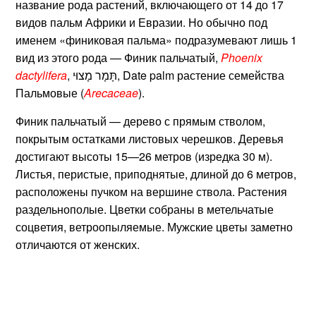
название рода растений, включающего от 14 до 17
видов пальм Африки и Евразии. Но обычно под
именем «финиковая пальма» подразумевают лишь 1
вид из этого рода — Финик пальчатый,
Phoenix
dactylifera
, תָּמָר מָצוּי, Date palm растение семейства
Пальмовые (
Arecaceae
).
Финик пальчатый — дерево с прямым стволом,
покрытым остатками листовых черешков. Деревья
достигают высоты 15—26 метров (изредка 30 м).
Листья, перистые, приподнятые, длиной до 6 метров,
расположены пучком на вершине ствола. Растения
раздельнополые. Цветки собраны в метельчатые
соцветия, ветроопыляемые. Мужские цветы заметно
отличаются от женских.