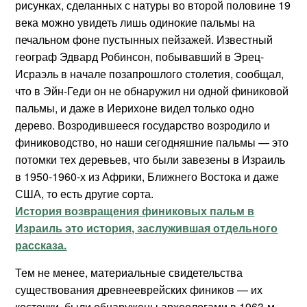
рисунках, сделанных с натуры во второй половине 19
века можно увидеть лишь одинокие пальмы на
печальном фоне пустынных пейзажей. Известный
географ Эдвард Робинсон, побывавший в Эрец-
Исраэль в начале позапрошлого столетия, сообщал,
что в Эйн-Геди он не обнаружил ни одной финиковой
пальмы, и даже в Иерихоне видел только одно
дерево. Возродившееся государство возродило и
финиководство, но наши сегодняшние пальмы — это
потомки тех деревьев, что были завезены в Израиль
в 1950-1960-х из Африки, Ближнего Востока и даже
США, то есть другие сорта.
История возвращения финиковых пальм в
Израиль это история, заслужившая отдельного
рассказа.
Тем не менее, материальные свидетельства
существования древнееврейских фиников — их
косточки, были обнаружены археологами в 1963-м